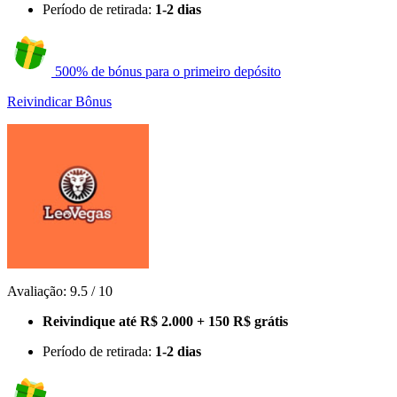
Período de retirada:
1-2 dias
500% de bónus para o primeiro depósito
Reivindicar Bônus
Avaliação:
9.5
/
10
Reivindique até R$ 2.000 + 150 R$ grátis
Período de retirada:
1-2 dias