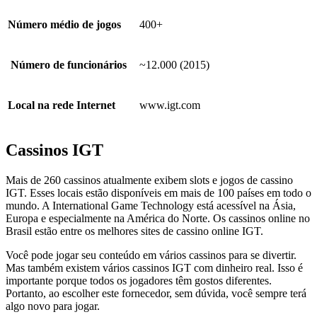
Número médio de jogos
400+
‍‍ Número de funcionários
~12.000 (2015)
Local na rede Internet
www.igt.com
Cassinos IGT
Mais de 260 cassinos atualmente exibem slots e jogos de cassino
IGT. Esses locais estão disponíveis em mais de 100 países em todo o
mundo. A International Game Technology está acessível na Ásia,
Europa e especialmente na América do Norte. Os cassinos online no
Brasil estão entre os melhores sites de cassino online IGT.
Você pode jogar seu conteúdo em vários cassinos para se divertir.
Mas também existem vários cassinos IGT com dinheiro real. Isso é
importante porque todos os jogadores têm gostos diferentes.
Portanto, ao escolher este fornecedor, sem dúvida, você sempre terá
algo novo para jogar.