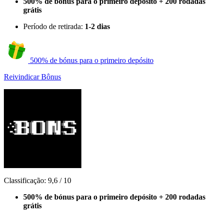
500% de bónus para o primeiro depósito + 200 rodadas
grátis
Período de retirada:
1-2 dias
500% de bónus para o primeiro depósito
Reivindicar Bônus
Classificação:
9,6
/
10
500% de bónus para o primeiro depósito + 200 rodadas
grátis