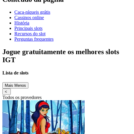
Caça-níqueis grátis
Cassinos online
História
Principais slots
Recursos do slot
Perguntas frequentes
Jogue gratuitamente os melhores slots
IGT
Lista de slots
Mais
Menos
<
Todos os provedores