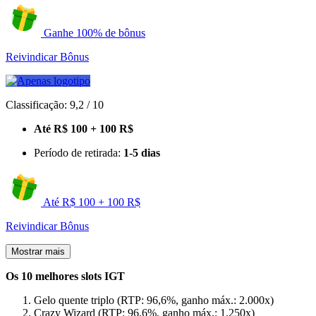
Ganhe 100% de bônus
Reivindicar Bônus
Classificação:
9,2
/
10
Até R$ 100 + 100 R$
Período de retirada:
1-5 dias
Até R$ 100 + 100 R$
Reivindicar Bônus
Mostrar mais
Os 10 melhores slots IGT
Gelo quente triplo (RTP: 96,6%, ganho máx.: 2.000x)
Crazy Wizard (RTP: 96,6%, ganho máx.: 1.250x)