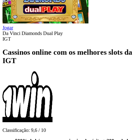
Jogar
Da Vinci Diamonds Dual Play
IGT
Cassinos online com os melhores slots da
IGT
Classificação:
9,6
/
10