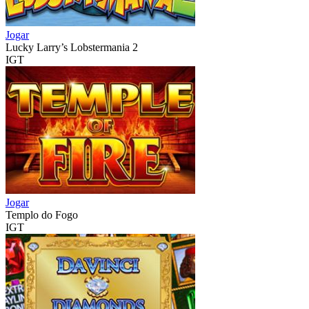
Jogar
Lucky Larry’s Lobstermania 2
IGT
Jogar
Templo do Fogo
IGT