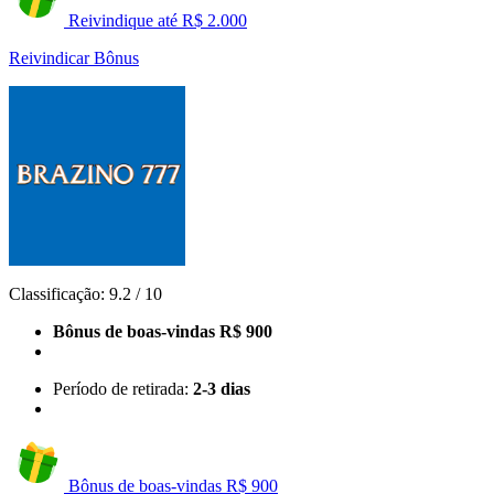
Reivindique até R$ 2.000
Reivindicar Bônus
Classificação:
9.2
/
10
Bônus de boas-vindas R$ 900
Período de retirada:
2-3 dias
Bônus de boas-vindas R$ 900