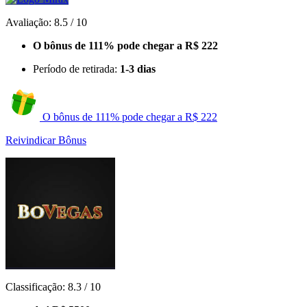
Avaliação:
8.5
/
10
O bônus de 111% pode chegar a R$ 222
Período de retirada:
1-3 dias
O bônus de 111% pode chegar a R$ 222
Reivindicar Bônus
Classificação:
8.3
/
10