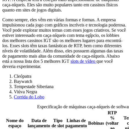
caça-níqueis. Eles são muito populares tanto em cassinos físicos
quanto em sites de jogos digitais.
Como sempre, eles vêm em várias formas e formas. A empresa
impulsionou cada jogo com gráficos incríveis e tecnologia poderosa.
Você pode explorar muitos temas com esses jogos criativos. Se você
estiver interessado em caça-níqueis com tema egípcio, os lobbies
dos melhores cassinos IGT são os melhores lugares para encontrá-
los. Esses slots têm taxas fantásticas de RTP, bem como diferentes
níveis de volatilidade. Além disso, eles possuem algumas das taxas
de pagamento mais altas da comunidade de caça-níqueis. Abaixo
está a nossa lista dos 5 melhores IGT
slots de vídeo
que você
deveria experimentar.
Cleópatra
Baywatch
Tempestade Siberiana
Viúva Negra
Corrida do Lobo
Especificação de máquinas caça-níqueis de softw
RTP
%
Te
Nome do
Data de
Tipo
Linhas de
Bobinas
(voltar
c
espaço
lançamento
de slot
pagamento
ao
ní