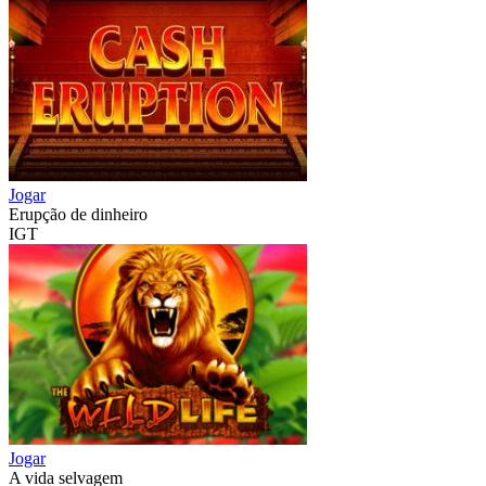
Jogar
Erupção de dinheiro
IGT
Jogar
A vida selvagem