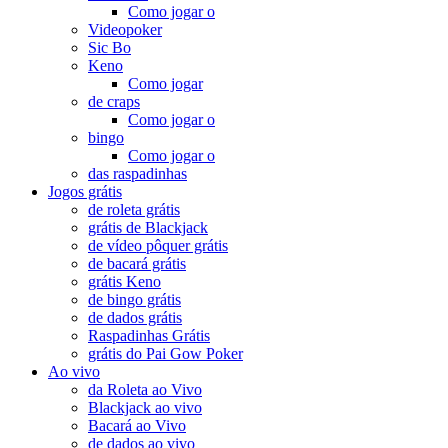
Como jogar o
Videopoker
Sic Bo
Keno
Como jogar
de craps
Como jogar o
bingo
Como jogar o
das raspadinhas
Jogos grátis
de roleta grátis
grátis de Blackjack
de vídeo pôquer grátis
de bacará grátis
grátis Keno
de bingo grátis
de dados grátis
Raspadinhas Grátis
grátis do Pai Gow Poker
Ao vivo
da Roleta ao Vivo
Blackjack ao vivo
Bacará ao Vivo
de dados ao vivo