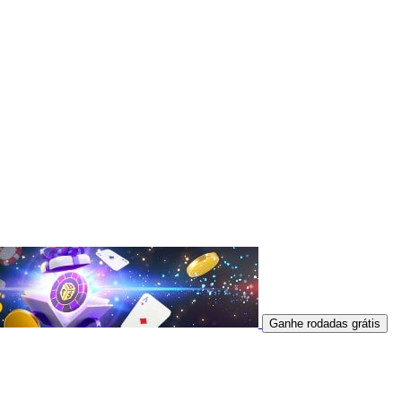
Ganhe rodadas grátis