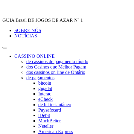
casino-online-brazil
GUIA Brasil DE JOGOS DE AZAR Nº 1
SOBRE NÓS
NOTÍCIAS
CASSINO ONLINE
de cassinos de pagamento rápido
dos Casinos que Melhor Pagam
dos cassinos on-line de Ontário
de pagamentos
bitcoin
gigadat
Interac
eCheck
de bit instantâneo
Paysafecard
iDebit
MuchBetter
Neteller
American Express