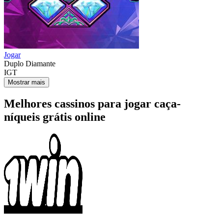
Jogar
Duplo Diamante
IGT
Mostrar mais
Melhores cassinos para jogar caça-
níqueis grátis online