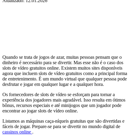
Atualizado:
12.01.2026
Quando se trata de jogos de azar, muitas pessoas pensam que o
dinheiro é necessário para se divertir. Mas esse não é o caso dos
slots de vídeo gratuitos online. Existem muitos sites disponíveis
agora que incluem slots de vídeo gratuitos como a principal forma
de entretenimento. É um mundo virtual que qualquer pessoa pode
desfrutar e jogar em qualquer lugar e a qualquer hora.
Os fornecedores de slots de vídeo se esforçam para tornar a
experiência dos jogadores mais agradável. Isso resulta em ótimos
bônus, recursos especiais e até minijogos que um jogador pode
encontrar ao jogar slots de vídeo online.
Listamos as máquinas caça-níqueis gratuitas que são divertidas e
fáceis de jogar. Prepare-se para se divertir no mundo digital de
cassinos online
.