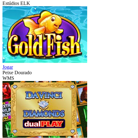
Estúdios ELK
Jogar
Peixe Dourado
WMS