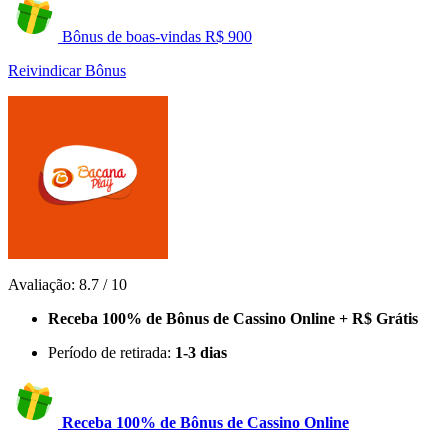
Bônus de boas-vindas R$ 900
Reivindicar Bônus
Avaliação:
8.7
/
10
Receba 100% de Bônus de Cassino Online + R$ Grátis
Período de retirada:
1-3 dias
Receba 100% de Bônus de Cassino Online