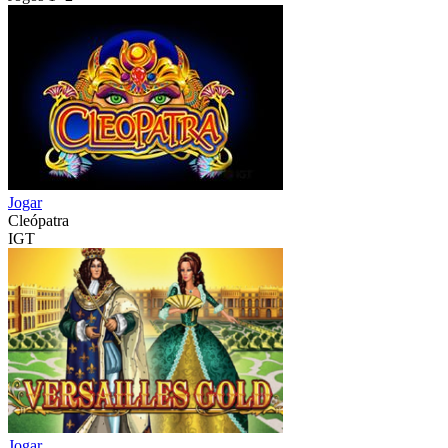
Jogar
Cleópatra
IGT
Jogar