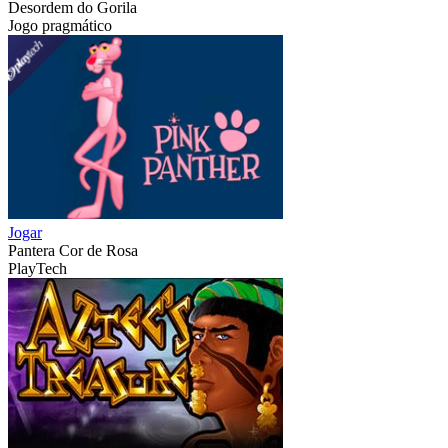
Desordem do Gorila
Jogo pragmático
Jogar
Pantera Cor de Rosa
PlayTech