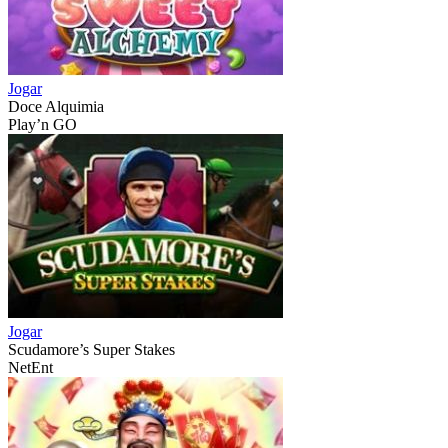
Jogar
Doce Alquimia
Play’n GO
Jogar
Scudamore’s Super Stakes
NetEnt