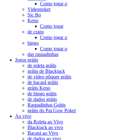
Como jogar o
Videopoker
Sic Bo
Keno
Como jogar
de craps
Como jogar o
bingo
Como jogar o
das raspadinhas
Jogos grátis
de roleta grátis
grátis de Blackjack
de vídeo pôquer grátis
de bacará grátis
grátis Keno
de bingo grátis
de dados grátis
Raspadinhas Grátis
grátis do Pai Gow Poker
Ao vivo
da Roleta ao Vivo
Blackjack ao vivo
Bacará ao Vivo
de dados ao vivo