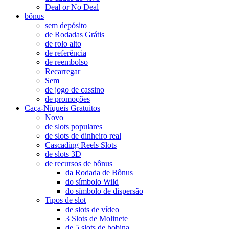
Deal or No Deal
bônus
sem depósito
de Rodadas Grátis
de rolo alto
de referência
de reembolso
Recarregar
Sem
de jogo de cassino
de promoções
Caça-Níqueis Gratuitos
Novo
de slots populares
de slots de dinheiro real
Cascading Reels Slots
de slots 3D
de recursos de bônus
da Rodada de Bônus
do símbolo Wild
do símbolo de dispersão
Tipos de slot
de slots de vídeo
3 Slots de Molinete
de 5 slots de bobina