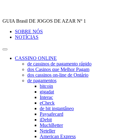
casino-online-brazil
GUIA Brasil DE JOGOS DE AZAR Nº 1
SOBRE NÓS
NOTÍCIAS
CASSINO ONLINE
de cassinos de pagamento rápido
dos Casinos que Melhor Pagam
dos cassinos on-line de Ontário
de pagamentos
bitcoin
gigadat
Interac
eCheck
de bit instantâneo
Paysafecard
iDebit
MuchBetter
Neteller
American Express