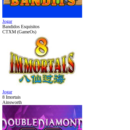
Jogar
Bandidos Esquisitos
CTXM (GameOs)
Jogar
8 Imortais
Ainsworth