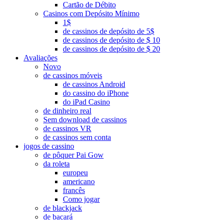
Cartão de Débito
Casinos com Depósito Mínimo
1$
de cassinos de depósito de 5$
de cassinos de depósito de $ 10
de cassinos de depósito de $ 20
Avaliações
Novo
de cassinos móveis
de cassinos Android
do cassino do iPhone
do iPad Casino
de dinheiro real
Sem download de cassinos
de cassinos VR
de cassinos sem conta
jogos de cassino
de pôquer Pai Gow
da roleta
europeu
americano
francês
Como jogar
de blackjack
de bacará