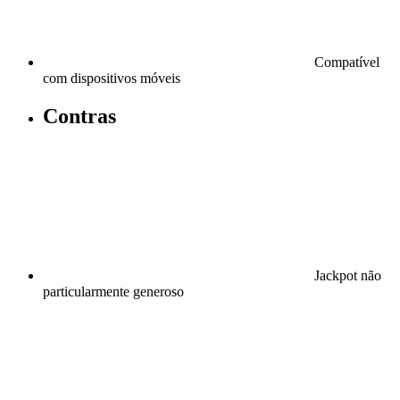
Compatível
com dispositivos móveis
Contras
Jackpot não
particularmente generoso