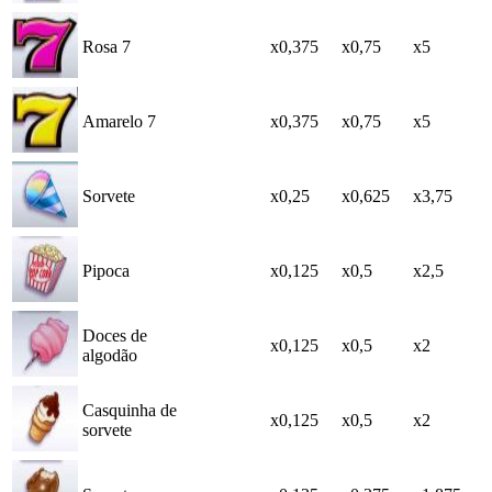
Rosa 7
x0,375
x0,75
x5
Amarelo 7
x0,375
x0,75
x5
Sorvete
x0,25
x0,625
x3,75
Pipoca
x0,125
x0,5
x2,5
Doces de
x0,125
x0,5
x2
algodão
Casquinha de
x0,125
x0,5
x2
sorvete