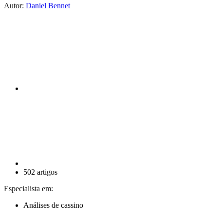
Autor:
Daniel Bennet
502 artigos
Especialista em:
Análises de cassino