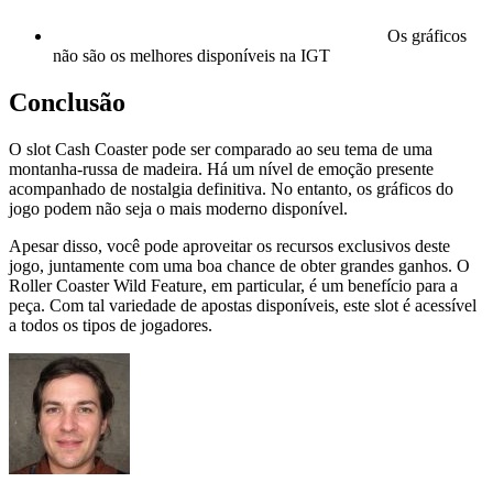
Os gráficos
não são os melhores disponíveis na IGT
Conclusão
O slot Cash Coaster pode ser comparado ao seu tema de uma
montanha-russa de madeira. Há um nível de emoção presente
acompanhado de nostalgia definitiva. No entanto, os gráficos do
jogo podem não seja o mais moderno disponível.
Apesar disso, você pode aproveitar os recursos exclusivos deste
jogo, juntamente com uma boa chance de obter grandes ganhos. O
Roller Coaster Wild Feature, em particular, é um benefício para a
peça. Com tal variedade de apostas disponíveis, este slot é acessível
a todos os tipos de jogadores.