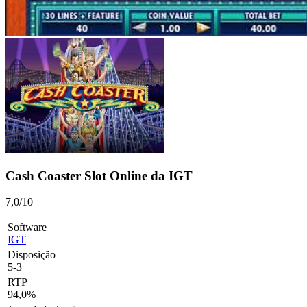
Cash Coaster Slot Online da IGT
7,0/10
Software
IGT
Disposição
5-3
RTP
94,0%