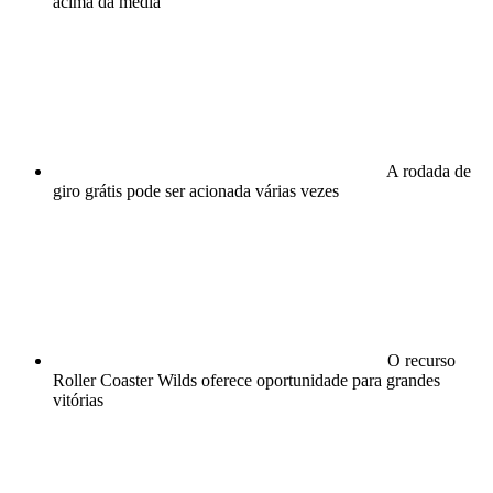
acima da média
A rodada de
giro grátis pode ser acionada várias vezes
O recurso
Roller Coaster Wilds oferece oportunidade para grandes
vitórias