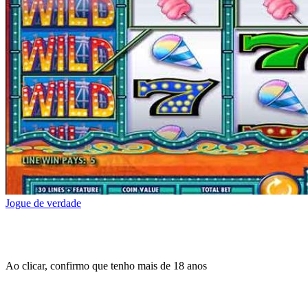
Jogue de verdade
Ao clicar, confirmo que tenho mais de 18 anos