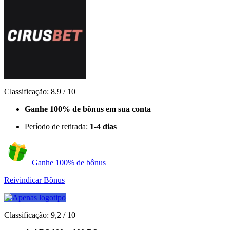
Classificação:
8.9
/
10
Ganhe 100% de bônus em sua conta
Período de retirada:
1-4 dias
Ganhe 100% de bônus
Reivindicar Bônus
Classificação:
9,2
/
10