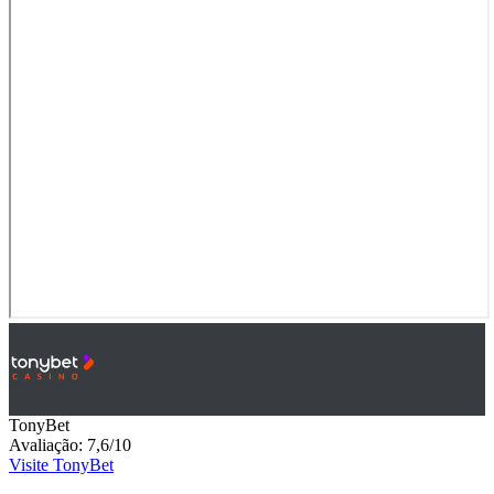
TonyBet
Avaliação: 7,6/10
Visite TonyBet