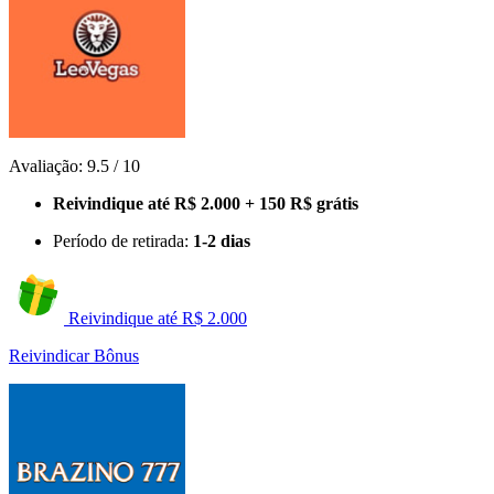
Avaliação:
9.5
/
10
Reivindique até R$ 2.000 + 150 R$ grátis
Período de retirada:
1-2 dias
Reivindique até R$ 2.000
Reivindicar Bônus