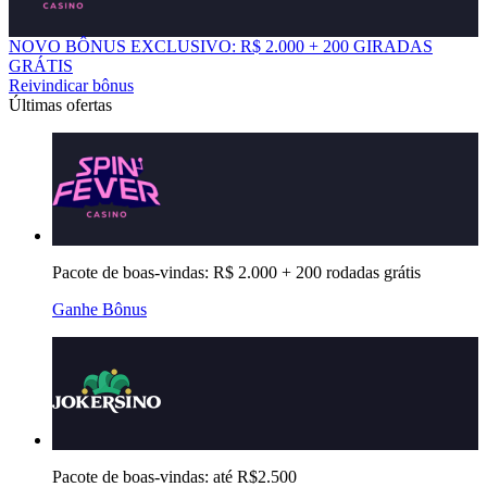
NOVO BÔNUS EXCLUSIVO: R$ 2.000 + 200 GIRADAS
GRÁTIS
Reivindicar bônus
Últimas ofertas
Pacote de boas-vindas: R$ 2.000 + 200 rodadas grátis
Ganhe Bônus
Pacote de boas-vindas: até R$2.500