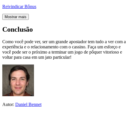
Reivindicar Bônus
Mostrar mais
Conclusão
Como você pode ver, ser um grande apostador tem tudo a ver com a
experiência e o relacionamento com o cassino. Faça um esforço e
você pode ser o próximo a terminar um jogo de pôquer vitorioso e
voltar para casa em um jato particular!
Autor:
Daniel Bennet