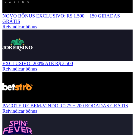
NOVO BÔNUS EXCLUSIVO: R$ 1.500 + 150 GIRADAS
GRÁTIS
Reivindicar bônus
EXCLUSIVO: 200% ATÉ R$ 2.500
Reivindicar bônus
PACOTE DE BEM-VINDO: C275 + 200 RODADAS GRÁTIS
Reivindicar bônus