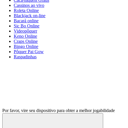
Caça-níqueis Grátis
Cassinos ao vivo
Roleta Online
Blackjack on-line
Bacará online
Sic Bo Online
Videopôquer
Keno Online
Craps Online
Bingo Online
Pôquer Pai Gow
Raspadinhas
Por favor, vire seu dispositivo para obter a melhor jogabilidade