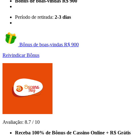
Bônus de boas-vindas R$ 900
Período de retirada:
2-3 dias
Bônus de boas-vindas R$ 900
Reivindicar Bônus
Avaliação:
8.7
/
10
Receba 100% de Bônus de Cassino Online + R$ Grátis