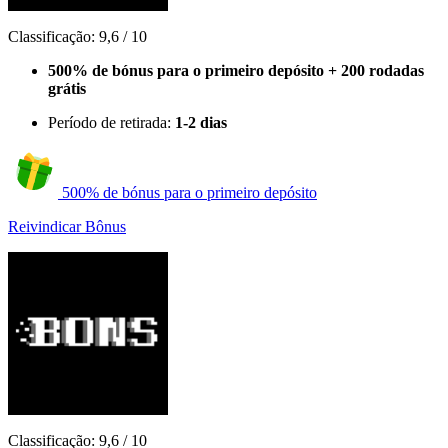
Classificação:
9,6
/
10
500% de bónus para o primeiro depósito + 200 rodadas
grátis
Período de retirada:
1-2 dias
500% de bónus para o primeiro depósito
Reivindicar Bônus
Classificação:
9,6
/
10