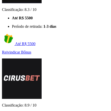
Classificação:
8.3
/
10
Até R$ 5500
Período de retirada:
1-3 dias
Até R$ 5500
Reivindicar Bônus
Classificação:
8.9
/
10