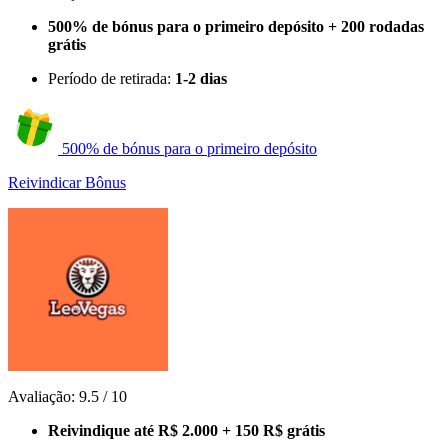
500% de bónus para o primeiro depósito + 200 rodadas
grátis
Período de retirada:
1-2 dias
500% de bónus para o primeiro depósito
Reivindicar Bônus
Avaliação:
9.5
/
10
Reivindique até R$ 2.000 + 150 R$ grátis