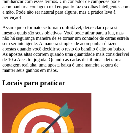
familiarizar com esses termos. Um contador de campeões pode
acompanhar a contagem real enquanto faz escolhas inteligentes com
a mão. Pode não ser natural para alguns, mas a prática leva à
perfeição!
Assim que o formato se tornar confortável, deixe claro para si
mesmo quais são seus objetivos. Você pode atirar para a lua, mas
não há segurança maneira de se tornar um contador de cartas estrela
sem ser inteligente. A maneira simples de acompanhar é fazer
apostas quando você decidir se o resto do baralho é alto ou baixo.
As apostas altas ocorrem quando uma quantidade mais considerável
de 10 a Aces foi jogada. Quando as cartas distribuídas deixam a
contagem real alta, uma aposta baixa é uma maneira segura de
manter seus ganhos em mãos.
Locais para praticar