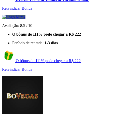
Reivindicar Bônus
Avaliação:
8.5
/
10
O bônus de 111% pode chegar a R$ 222
Período de retirada:
1-3 dias
O bônus de 111% pode chegar a R$ 222
Reivindicar Bônus