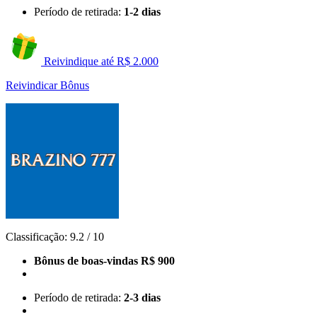
Período de retirada:
1-2 dias
Reivindique até R$ 2.000
Reivindicar Bônus
Classificação:
9.2
/
10
Bônus de boas-vindas R$ 900
Período de retirada:
2-3 dias