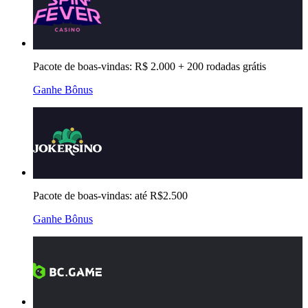
Pacote de boas-vindas: R$ 2.000 + 200 rodadas grátis
Ganhe Bônus
Pacote de boas-vindas: até R$2.500
Ganhe Bônus