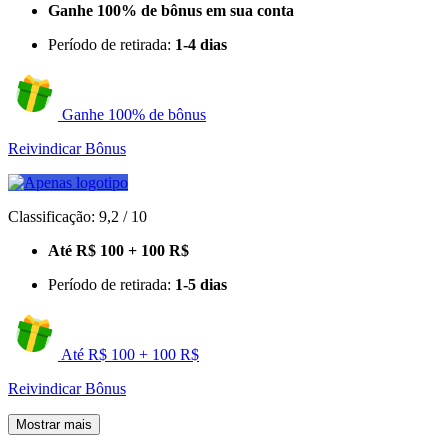
Ganhe 100% de bônus em sua conta
Período de retirada:
1-4 dias
Ganhe 100% de bônus
Reivindicar Bônus
Classificação:
9,2
/
10
Até R$ 100 + 100 R$
Período de retirada:
1-5 dias
Até R$ 100 + 100 R$
Reivindicar Bônus
Mostrar mais