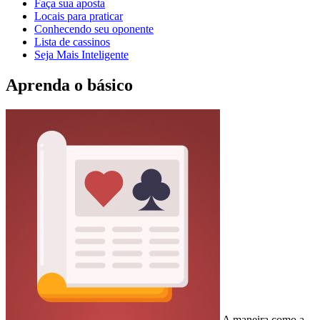
Faça sua aposta
Locais para praticar
Conhecendo seu oponente
Lista de cassinos
Seja Mais Inteligente
Aprenda o básico
A maneira como a