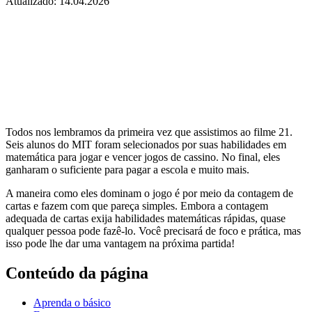
Atualizado:
14.04.2026
Todos nos lembramos da primeira vez que assistimos ao filme 21.
Seis alunos do MIT foram selecionados por suas habilidades em
matemática para jogar e vencer jogos de cassino. No final, eles
ganharam o suficiente para pagar a escola e muito mais.
A maneira como eles dominam o jogo é por meio da contagem de
cartas e fazem com que pareça simples. Embora a contagem
adequada de cartas exija habilidades matemáticas rápidas, quase
qualquer pessoa pode fazê-lo. Você precisará de foco e prática, mas
isso pode lhe dar uma vantagem na próxima partida!
Conteúdo da página
Aprenda o básico