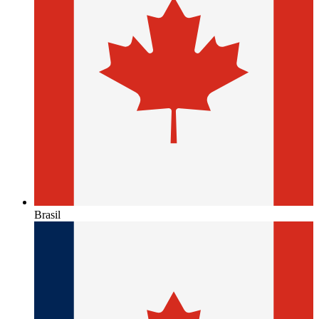
Brasil