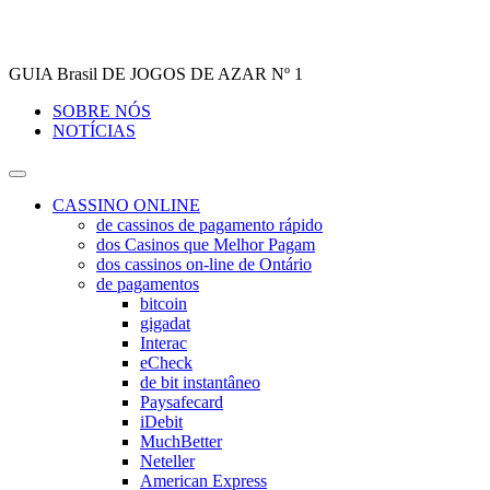
casino-online-brazil
GUIA Brasil DE JOGOS DE AZAR Nº 1
SOBRE NÓS
NOTÍCIAS
CASSINO ONLINE
de cassinos de pagamento rápido
dos Casinos que Melhor Pagam
dos cassinos on-line de Ontário
de pagamentos
bitcoin
gigadat
Interac
eCheck
de bit instantâneo
Paysafecard
iDebit
MuchBetter
Neteller
American Express