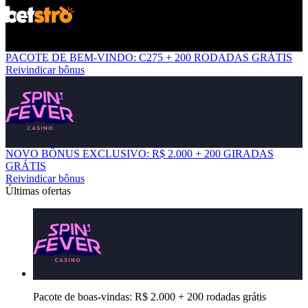
PACOTE DE BEM-VINDO: C275 + 200 RODADAS GRÁTIS
Reivindicar bônus
NOVO BÔNUS EXCLUSIVO: R$ 2.000 + 200 GIRADAS
GRÁTIS
Reivindicar bônus
Últimas ofertas
Pacote de boas-vindas: R$ 2.000 + 200 rodadas grátis