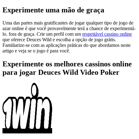
Experimente uma mão de graça
Uma das partes mais gratificantes de jogar qualquer tipo de jogo de
azar online é que você provavelmente terá a chance de experimentá-
lo. fora de graça. Crie um perfil com um
respeitável cassino online
que oferece Deuces Wild e escolha a opção de jogo grátis.
Familiarize-se com as aplicações práticas do que abordamos neste
artigo e veja se o jogo é para você.
Experimente os melhores cassinos online
para jogar Deuces Wild Video Poker