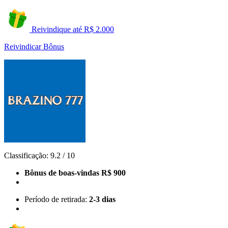
Reivindique até R$ 2.000
Reivindicar Bônus
Classificação:
9.2
/
10
Bônus de boas-vindas R$ 900
Período de retirada:
2-3 dias