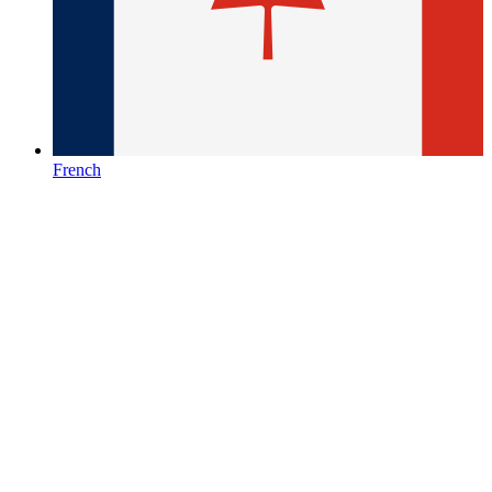
French