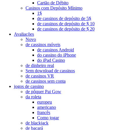
Cartão de Débito
Casinos com Depósito Mínimo
1$
de cassinos de depósito de 5$
de cassinos de depósito de $ 10
de cassinos de depósito de $ 20
Avaliações
Novo
de cassinos móveis
de cassinos Android
do cassino do iPhone
do iPad Casino
de dinheiro real
Sem download de cassinos
de cassinos VR
de cassinos sem conta
jogos de cassino
de pôquer Pai Gow
da roleta
europeu
americano
francês
Como jogar
de blackjack
de bacará