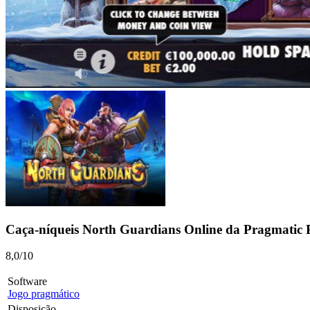
Caça-níqueis North Guardians Online da Pragmatic 
8,0/10
Software
Jogo pragmático
Disposição