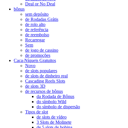
Deal or No Deal
bônus
sem depósito
de Rodadas Grátis
de rolo alto
de referência
de reembolso
Recarregar
Sem
de jogo de cassino
de promoções
Caça-Níqueis Gratuitos
Novo
de slots populares
de slots de dinheiro real
Cascading Reels Slots
de slots 3D
de recursos de bônus
da Rodada de Bônus
do símbolo Wild
do símbolo de dispersão
Tipos de slot
de slots de vídeo
3 Slots de Molinete
de 5 slots de bobina