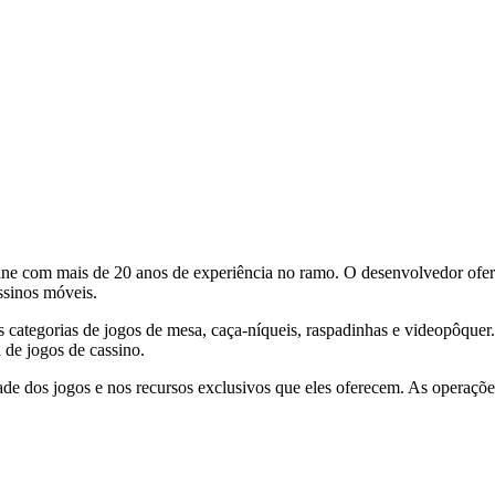
ine com mais de 20 anos de experiência no ramo. O desenvolvedor ofer
ssinos móveis.
s categorias de jogos de mesa, caça-níqueis, raspadinhas e videopôque
 de jogos de cassino.
dade dos jogos e nos recursos exclusivos que eles oferecem. As operaç