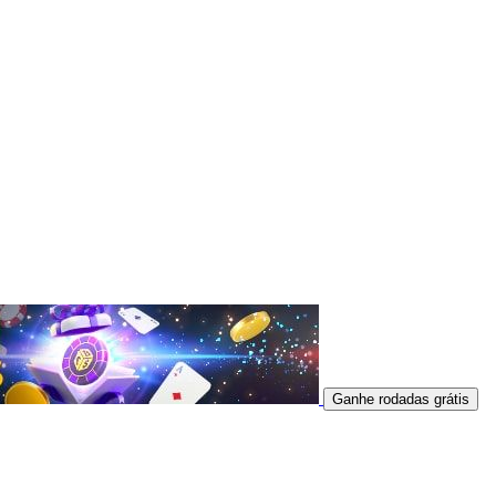
Ganhe rodadas grátis