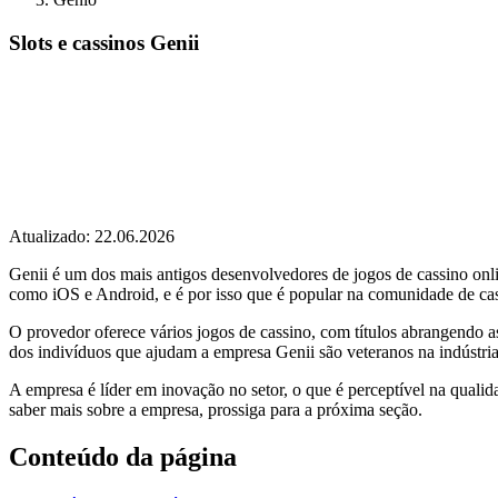
Slots e cassinos Genii
Atualizado:
22.06.2026
Genii é um dos mais antigos desenvolvedores de jogos de cassino onl
como iOS e Android, e é por isso que é popular na comunidade de ca
O provedor oferece vários jogos de cassino, com títulos abrangendo a
dos indivíduos que ajudam a empresa Genii são veteranos na indústria
A empresa é líder em inovação no setor, o que é perceptível na quali
saber mais sobre a empresa, prossiga para a próxima seção.
Conteúdo da página