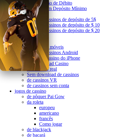
Cartão de Débito
Casinos com Depósito Mínimo
1$
de cassinos de depósito de 5$
de cassinos de depósito de $ 10
de cassinos de depósito de $ 20
Avaliações
Novo
de cassinos móveis
de cassinos Android
do cassino do iPhone
do iPad Casino
de dinheiro real
Sem download de cassinos
de cassinos VR
de cassinos sem conta
jogos de cassino
de pôquer Pai Gow
da roleta
europeu
americano
francês
Como jogar
de blackjack
de bacará