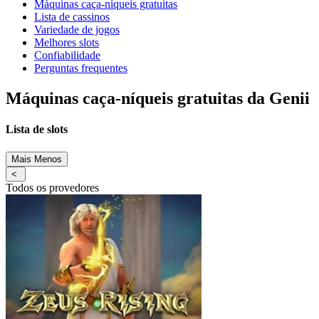
Máquinas caça-níqueis gratuitas
Lista de cassinos
Variedade de jogos
Melhores slots
Confiabilidade
Perguntas frequentes
Máquinas caça-níqueis gratuitas da Genii
Lista de slots
Mais
Menos
<
Todos os provedores