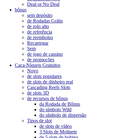
Deal or No Deal
bônus
sem depósito
de Rodadas Grátis
de rolo alto
de referência
de reembolso
Recarregar
Sem
de jogo de cassino
de promoções
Caça-Níqueis Gratuitos
Novo
de slots populares
de slots de dinheiro real
Cascading Reels Slots
de slots 3D
de recursos de bônus
da Rodada de Bônus
do símbolo Wild
do símbolo de dispersão
Tipos de slot
de slots de vídeo
3 Slots de Molinete
de 5 slots de bobina