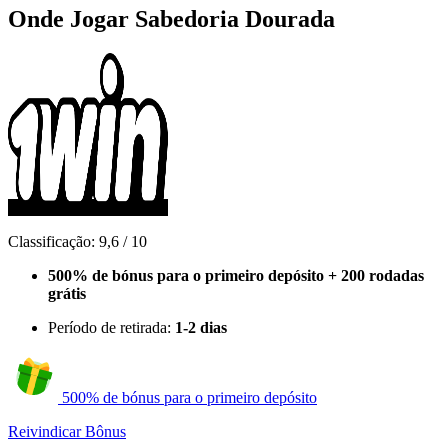
Onde Jogar Sabedoria Dourada
Classificação:
9,6
/
10
500% de bónus para o primeiro depósito + 200 rodadas
grátis
Período de retirada:
1-2 dias
500% de bónus para o primeiro depósito
Reivindicar Bônus