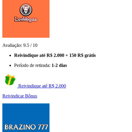
Avaliação:
9.5
/
10
Reivindique até R$ 2.000 + 150 R$ grátis
Período de retirada:
1-2 dias
Reivindique até R$ 2.000
Reivindicar Bônus