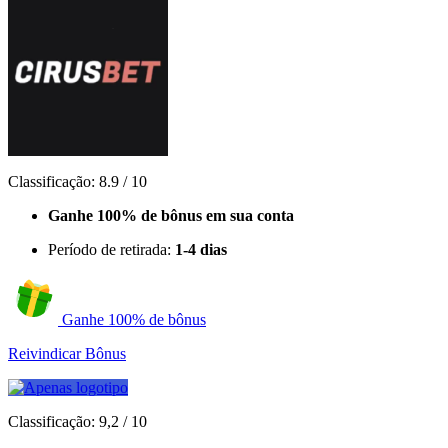
Classificação:
8.9
/
10
Ganhe 100% de bônus em sua conta
Período de retirada:
1-4 dias
Ganhe 100% de bônus
Reivindicar Bônus
Classificação:
9,2
/
10