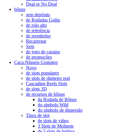
Deal or No Deal
bônus
sem depósito
de Rodadas Grátis
de rolo alto
de referência
de reembolso
Recarregar
Sem
de jogo de cassino
de promoções
Caça-Níqueis Gratuitos
Novo
de slots populares
de slots de dinheiro real
Cascading Reels Slots
de slots 3D
de recursos de bônus
da Rodada de Bônus
do símbolo Wild
do símbolo de dispersão
Tipos de slot
de slots de vídeo
3 Slots de Molinete
de 5 slots de bobina