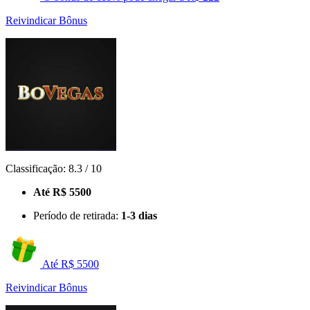
Reivindicar Bônus
Classificação:
8.3
/
10
Até R$ 5500
Período de retirada:
1-3 dias
Até R$ 5500
Reivindicar Bônus