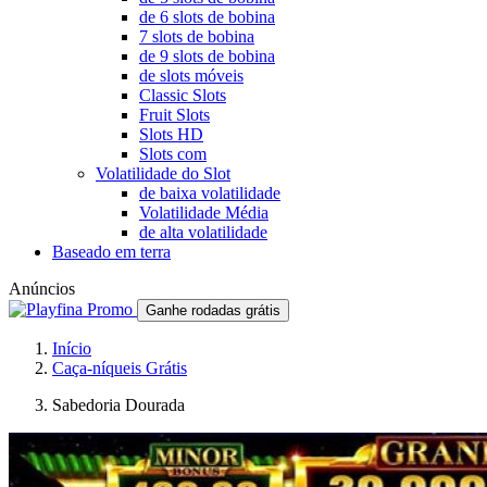
de 6 slots de bobina
7 slots de bobina
de 9 slots de bobina
de slots móveis
Classic Slots
Fruit Slots
Slots HD
Slots com
Volatilidade do Slot
de baixa volatilidade
Volatilidade Média
de alta volatilidade
Baseado em terra
Anúncios
Ganhe rodadas grátis
Início
Caça-níqueis Grátis
Sabedoria Dourada