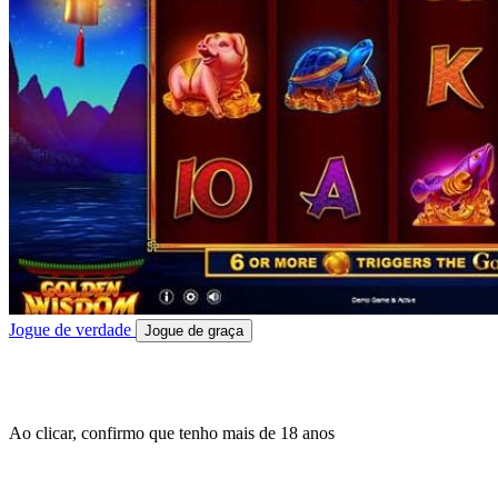
Jogue de verdade
Jogue de graça
Ao clicar, confirmo que tenho mais de 18 anos