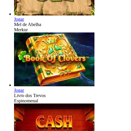
Jogar
Mel de Abelha
Merkur
Jogar
Livro dos Trevos
Espinomenal