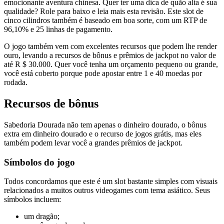
emocionante aventura chinesa. Quer ter uma dica de quão alta é sua
qualidade? Role para baixo e leia mais esta revisão. Este slot de
cinco cilindros também é baseado em boa sorte, com um RTP de
96,10% e 25 linhas de pagamento.
O jogo também vem com excelentes recursos que podem lhe render
ouro, levando a recursos de bônus e prêmios de jackpot no valor de
até R $ 30.000. Quer você tenha um orçamento pequeno ou grande,
você está coberto porque pode apostar entre 1 e 40 moedas por
rodada.
Recursos de bônus
Sabedoria Dourada não tem apenas o dinheiro dourado, o bônus
extra em dinheiro dourado e o recurso de jogos grátis, mas eles
também podem levar você a grandes prêmios de jackpot.
Símbolos do jogo
Todos concordamos que este é um slot bastante simples com visuais
relacionados a muitos outros videogames com tema asiático. Seus
símbolos incluem:
um dragão;