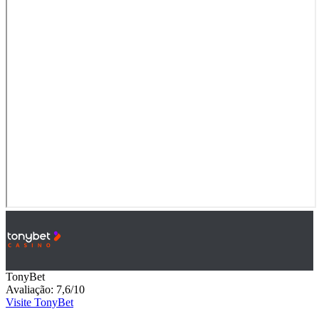
TonyBet
Avaliação: 7,6/10
Visite TonyBet