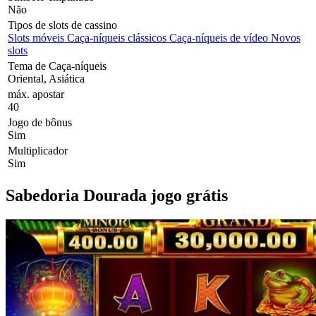
Não
Tipos de slots de cassino
Slots móveis
Caça-níqueis clássicos
Caça-níqueis de vídeo
Novos
slots
Tema de Caça-níqueis
Oriental, Asiática
máx. apostar
40
Jogo de bônus
Sim
Multiplicador
Sim
Sabedoria Dourada jogo grátis