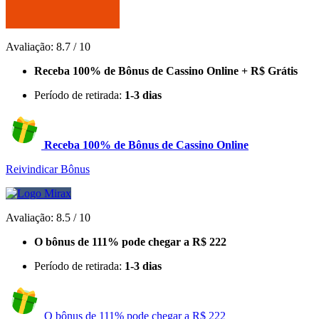
Avaliação:
8.7
/
10
Receba 100% de Bônus de Cassino Online + R$ Grátis
Período de retirada:
1-3 dias
Receba 100% de Bônus de Cassino Online
Reivindicar Bônus
Avaliação:
8.5
/
10
O bônus de 111% pode chegar a R$ 222
Período de retirada:
1-3 dias
O bônus de 111% pode chegar a R$ 222