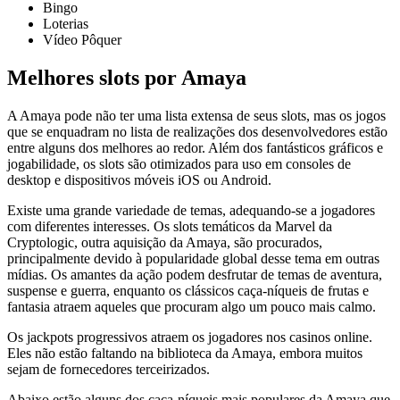
Bingo
Loterias
Vídeo Pôquer
Melhores slots por Amaya
A Amaya pode não ter uma lista extensa de seus slots, mas os jogos
que se enquadram no lista de realizações dos desenvolvedores estão
entre alguns dos melhores ao redor. Além dos fantásticos gráficos e
jogabilidade, os slots são otimizados para uso em consoles de
desktop e dispositivos móveis iOS ou Android.
Existe uma grande variedade de temas, adequando-se a jogadores
com diferentes interesses. Os slots temáticos da Marvel da
Cryptologic, outra aquisição da Amaya, são procurados,
principalmente devido à popularidade global desse tema em outras
mídias. Os amantes da ação podem desfrutar de temas de aventura,
suspense e guerra, enquanto os clássicos caça-níqueis de frutas e
fantasia atraem aqueles que procuram algo um pouco mais calmo.
Os jackpots progressivos atraem os jogadores nos casinos online.
Eles não estão faltando na biblioteca da Amaya, embora muitos
sejam de fornecedores terceirizados.
Abaixo estão alguns dos caça-níqueis mais populares da Amaya que