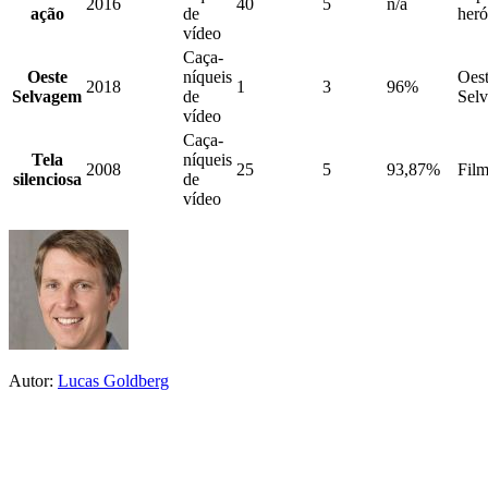
2016
40
5
n/a
ação
de
heró
vídeo
Caça-
Oeste
níqueis
Oes
2018
1
3
96%
Selvagem
de
Sel
vídeo
Caça-
Tela
níqueis
2008
25
5
93,87%
Fil
silenciosa
de
vídeo
Autor:
Lucas Goldberg