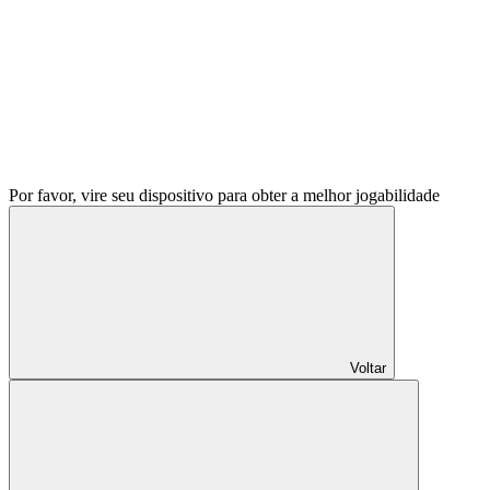
Por favor, vire seu dispositivo para obter a melhor jogabilidade
Voltar