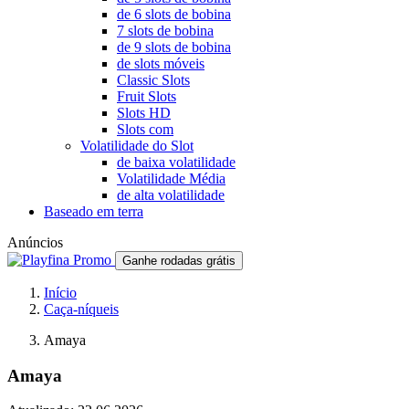
de 6 slots de bobina
7 slots de bobina
de 9 slots de bobina
de slots móveis
Classic Slots
Fruit Slots
Slots HD
Slots com
Volatilidade do Slot
de baixa volatilidade
Volatilidade Média
de alta volatilidade
Baseado em terra
Anúncios
Ganhe rodadas grátis
Início
Caça-níqueis
Amaya
Amaya