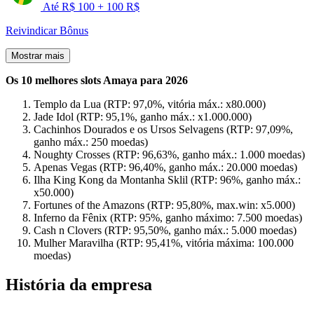
Até R$ 100 + 100 R$
Reivindicar Bônus
Mostrar mais
Os 10 melhores slots Amaya para 2026
Templo da Lua (RTP: 97,0%, vitória máx.: x80.000)
Jade Idol (RTP: 95,1%, ganho máx.: x1.000.000)
Cachinhos Dourados e os Ursos Selvagens (RTP: 97,09%,
ganho máx.: 250 moedas)
Noughty Crosses (RTP: 96,63%, ganho máx.: 1.000 moedas)
Apenas Vegas (RTP: 96,40%, ganho máx.: 20.000 moedas)
Ilha King Kong da Montanha Sklil (RTP: 96%, ganho máx.:
x50.000)
Fortunes of the Amazons (RTP: 95,80%, max.win: x5.000)
Inferno da Fênix (RTP: 95%, ganho máximo: 7.500 moedas)
Cash n Clovers (RTP: 95,50%, ganho máx.: 5.000 moedas)
Mulher Maravilha (RTP: 95,41%, vitória máxima: 100.000
moedas)
História da empresa