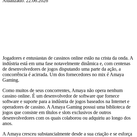
Atualizado:
22.06.2026
Jogadores e entusiastas de cassinos online estão na crista da onda. A
indústria está em uma fase notavelmente dinâmica e, com centenas
de desenvolvedores de jogos disputando uma parte da ação, a
concorrência é acirrada. Um dos fornecedores no mix é Amaya
Gaming.
Como muitos de seus concorrentes, Amaya não opera nenhum
cassino online. É um desenvolvedor de software que fornece
software e suporte para a indústria de jogos baseados na Internet e
operadores de cassino. A Amaya Gaming possui uma biblioteca de
jogos que consiste em títulos e slots exclusivos de outros
desenvolvedores com os quais colaborou ou adquiriu ao longo dos
anos.
A Amaya cresceu substancialmente desde a sua criação e se esforça