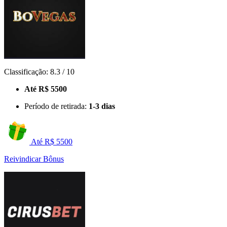
Classificação:
8.3
/
10
Até R$ 5500
Período de retirada:
1-3 dias
Até R$ 5500
Reivindicar Bônus