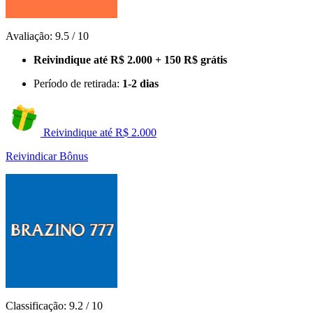
Avaliação:
9.5
/
10
Reivindique até R$ 2.000 + 150 R$ grátis
Período de retirada:
1-2 dias
Reivindique até R$ 2.000
Reivindicar Bônus
Classificação:
9.2
/
10