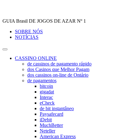
casino-online-brazil
GUIA Brasil DE JOGOS DE AZAR Nº 1
SOBRE NÓS
NOTÍCIAS
CASSINO ONLINE
de cassinos de pagamento rápido
dos Casinos que Melhor Pagam
dos cassinos on-line de Ontário
de pagamentos
bitcoin
gigadat
Interac
eCheck
de bit instantâneo
Paysafecard
iDebit
MuchBetter
Neteller
American Express