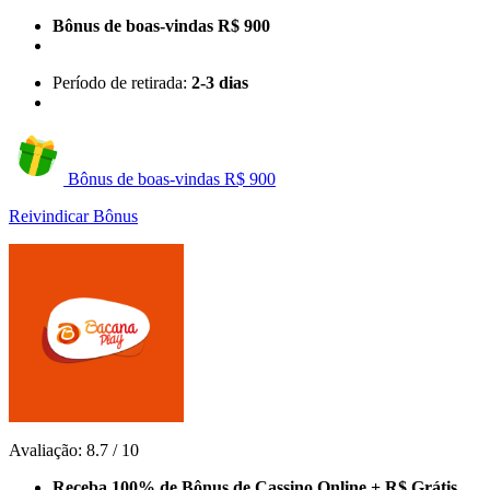
Bônus de boas-vindas R$ 900
Período de retirada:
2-3 dias
Bônus de boas-vindas R$ 900
Reivindicar Bônus
Avaliação:
8.7
/
10
Receba 100% de Bônus de Cassino Online + R$ Grátis