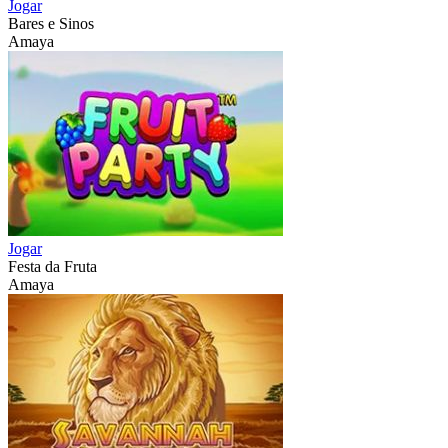
Jogar
Bares e Sinos
Amaya
Jogar
Festa da Fruta
Amaya