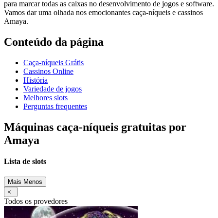
para marcar todas as caixas no desenvolvimento de jogos e software.
Vamos dar uma olhada nos emocionantes caça-níqueis e cassinos
Amaya.
Conteúdo da página
Caça-níqueis Grátis
Cassinos Online
História
Variedade de jogos
Melhores slots
Perguntas frequentes
Máquinas caça-níqueis gratuitas por
Amaya
Lista de slots
Mais
Menos
<
Todos os provedores