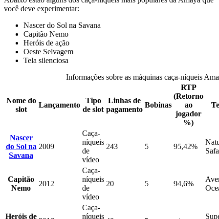
você deve experimentar:
Nascer do Sol na Savana
Capitão Nemo
Heróis de ação
Oeste Selvagem
Tela silenciosa
Informações sobre as máquinas caça-níqueis Ama
RTP
(Retorno
Nome do
Tipo
Linhas de
Lançamento
Bobinas
ao
T
slot
de slot
pagamento
jogador
%)
Caça-
Nascer
níqueis
Natu
do Sol na
2009
243
5
95,42%
de
Safa
Savana
vídeo
Caça-
Capitão
níqueis
Aven
2012
20
5
94,6%
Nemo
de
Oce
vídeo
Caça-
Heróis de
níqueis
Supe