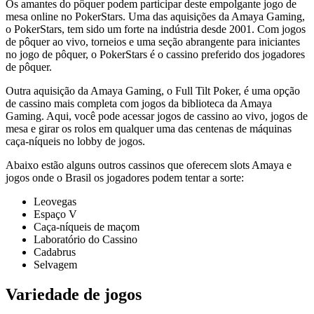
Os amantes do pôquer podem participar deste empolgante jogo de
mesa online no PokerStars. Uma das aquisições da Amaya Gaming,
o PokerStars, tem sido um forte na indústria desde 2001. Com jogos
de pôquer ao vivo, torneios e uma seção abrangente para iniciantes
no jogo de pôquer, o PokerStars é o cassino preferido dos jogadores
de pôquer.
Outra aquisição da Amaya Gaming, o Full Tilt Poker, é uma opção
de cassino mais completa com jogos da biblioteca da Amaya
Gaming. Aqui, você pode acessar jogos de cassino ao vivo, jogos de
mesa e girar os rolos em qualquer uma das centenas de máquinas
caça-níqueis no lobby de jogos.
Abaixo estão alguns outros cassinos que oferecem slots Amaya e
jogos onde o Brasil os jogadores podem tentar a sorte:
Leovegas
Espaço V
Caça-níqueis de maçom
Laboratório do Cassino
Cadabrus
Selvagem
Variedade de jogos