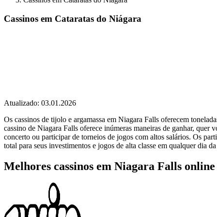
Cassinos em Cataratas do Niágara
Atualizado:
03.01.2026
Os cassinos de tijolo e argamassa em Niagara Falls oferecem toneladas
cassino de Niagara Falls oferece inúmeras maneiras de ganhar, quer voc
concerto ou participar de torneios de jogos com altos salários. Os 
total para seus investimentos e jogos de alta classe em qualquer dia d
Melhores cassinos em Niagara Falls online