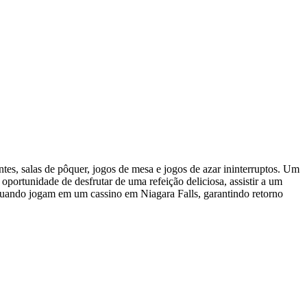
tes, salas de pôquer, jogos de mesa e jogos de azar ininterruptos. Um
oportunidade de desfrutar de uma refeição deliciosa, assistir a um
 quando jogam em um cassino em Niagara Falls, garantindo retorno