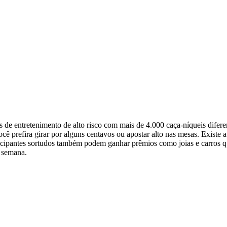
 de entretenimento de alto risco com mais de 4.000 caça-níqueis diferen
ê prefira girar por alguns centavos ou apostar alto nas mesas. Existe a 
participantes sortudos também podem ganhar prêmios como joias e carros
a semana.