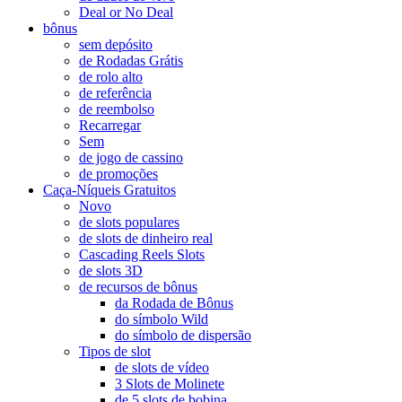
Deal or No Deal
bônus
sem depósito
de Rodadas Grátis
de rolo alto
de referência
de reembolso
Recarregar
Sem
de jogo de cassino
de promoções
Caça-Níqueis Gratuitos
Novo
de slots populares
de slots de dinheiro real
Cascading Reels Slots
de slots 3D
de recursos de bônus
da Rodada de Bônus
do símbolo Wild
do símbolo de dispersão
Tipos de slot
de slots de vídeo
3 Slots de Molinete
de 5 slots de bobina