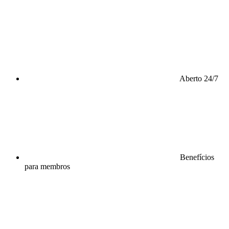
Aberto 24/7
Benefícios
para membros