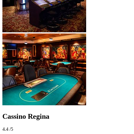
Cassino Regina
4.4
/5