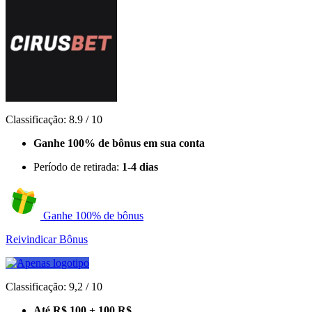
Classificação:
8.9
/
10
Ganhe 100% de bônus em sua conta
Período de retirada:
1-4 dias
Ganhe 100% de bônus
Reivindicar Bônus
Classificação:
9,2
/
10
Até R$ 100 + 100 R$