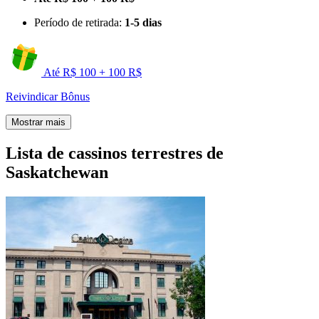
Período de retirada:
1-5 dias
Até R$ 100 + 100 R$
Reivindicar Bônus
Mostrar mais
Lista de cassinos terrestres de
Saskatchewan