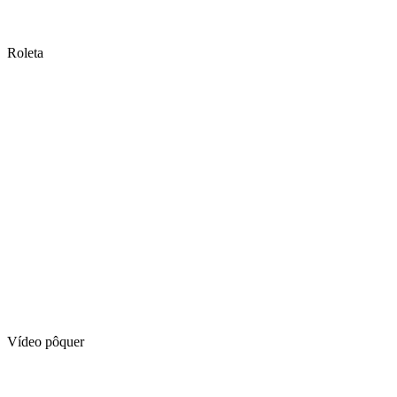
Roleta
Vídeo pôquer