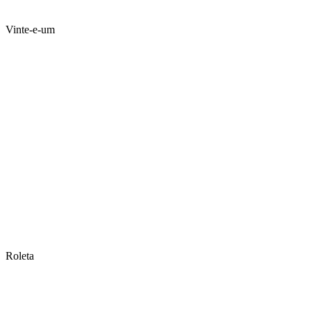
Vinte-e-um
Roleta