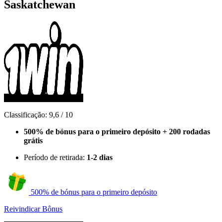
Saskatchewan
Classificação:
9,6
/
10
500% de bónus para o primeiro depósito + 200 rodadas
grátis
Período de retirada:
1-2 dias
500% de bónus para o primeiro depósito
Reivindicar Bônus