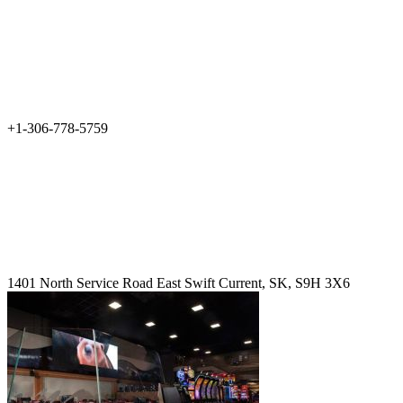
+1-306-778-5759
1401 North Service Road East Swift Current, SK, S9H 3X6