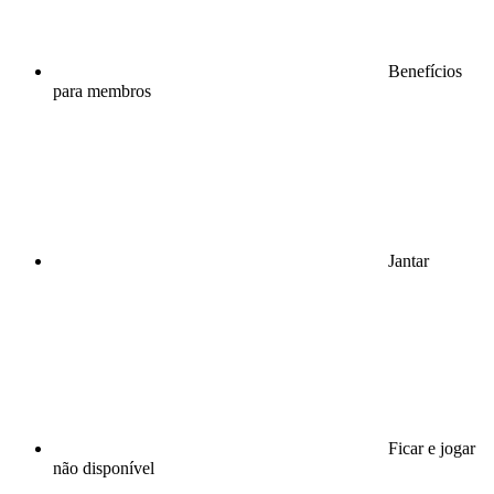
Benefícios
para membros
Jantar
Ficar e jogar
não disponível