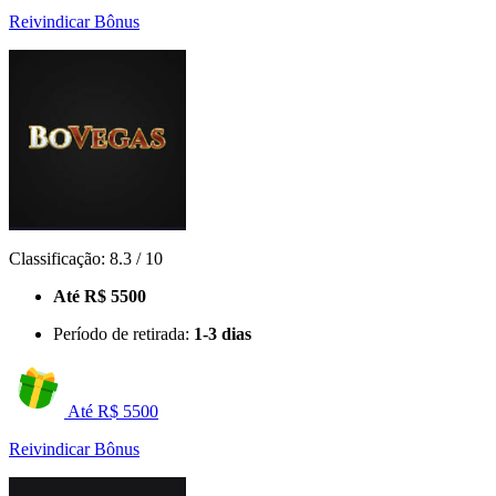
Reivindicar Bônus
Classificação:
8.3
/
10
Até R$ 5500
Período de retirada:
1-3 dias
Até R$ 5500
Reivindicar Bônus