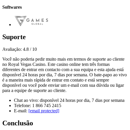
Softwares
Suporte
Avaliação:
4.8
/
10
Você não poderia pedir muito mais em termos de suporte ao cliente
no Royal Vegas Casino. Este casino online tem três formas
diferentes de entrar em contacto com a sua equipa e esta ajuda está
disponível 24 horas por dia, 7 dias por semana. O bate-papo ao vivo
é a maneira mais rápida de entrar em contato e está sempre
disponível ou você pode enviar um e-mail com sua dúvida ou ligar
para a equipe de suporte ao cliente.
Chat ao vivo: disponível 24 horas por dia, 7 dias por semana
Telefone: 1 866 745 2415
E-mail:
[email protected]
Conclusão