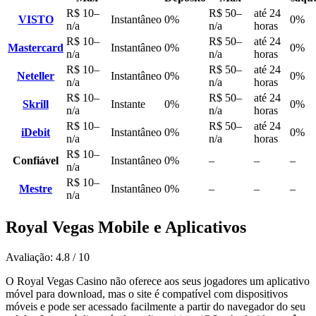
R$ 10–
R$ 50–
até 24
VISTO
Instantâneo
0%
0%
n/a
n/a
horas
R$ 10–
R$ 50–
até 24
Mastercard
Instantâneo
0%
0%
n/a
n/a
horas
R$ 10–
R$ 50–
até 24
Neteller
Instantâneo
0%
0%
n/a
n/a
horas
R$ 10–
R$ 50–
até 24
Skrill
Instante
0%
0%
n/a
n/a
horas
R$ 10–
R$ 50–
até 24
iDebit
Instantâneo
0%
0%
n/a
n/a
horas
R$ 10–
Confiável
Instantâneo
0%
–
–
–
n/a
R$ 10–
Mestre
Instantâneo
0%
–
–
–
n/a
Royal Vegas Mobile e Aplicativos
Avaliação:
4.8
/
10
O Royal Vegas Casino não oferece aos seus jogadores um aplicativo
móvel para download, mas o site é compatível com dispositivos
móveis e pode ser acessado facilmente a partir do navegador do seu