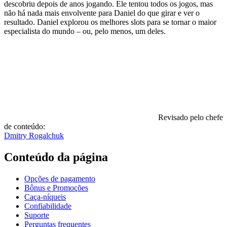
descobriu depois de anos jogando. Ele tentou todos os jogos, mas
não há nada mais envolvente para Daniel do que girar e ver o
resultado. Daniel explorou os melhores slots para se tornar o maior
especialista do mundo – ou, pelo menos, um deles.
Revisado pelo chefe
de conteúdo:
Dmitry Rogalchuk
Conteúdo da página
Opções de pagamento
Bônus e Promoções
Caça-níqueis
Confiabilidade
Suporte
Perguntas frequentes