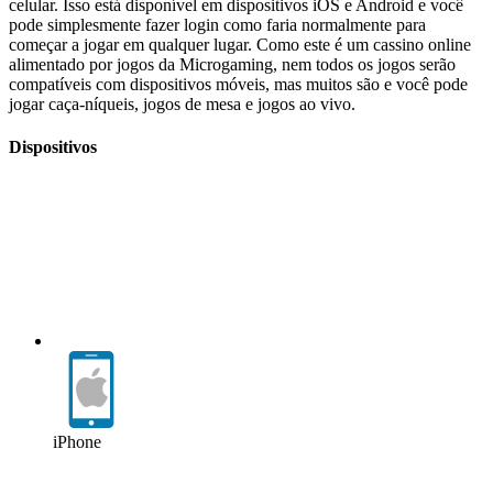
celular. Isso está disponível em dispositivos iOS e Android e você
pode simplesmente fazer login como faria normalmente para
começar a jogar em qualquer lugar. Como este é um cassino online
alimentado por jogos da Microgaming, nem todos os jogos serão
compatíveis com dispositivos móveis, mas muitos são e você pode
jogar caça-níqueis, jogos de mesa e jogos ao vivo.
Dispositivos
iPhone