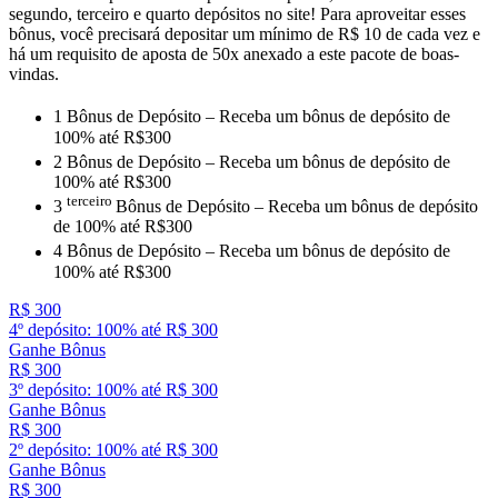
segundo, terceiro e quarto depósitos no site! Para aproveitar esses
bônus, você precisará depositar um mínimo de R$ 10 de cada vez e
há um requisito de aposta de 50x anexado a este pacote de boas-
vindas.
1
Bônus de Depósito – Receba um bônus de depósito de
100% até R$300
2
Bônus de Depósito – Receba um bônus de depósito de
100% até R$300
terceiro
3
Bônus de Depósito – Receba um bônus de depósito
de 100% até R$300
4
Bônus de Depósito – Receba um bônus de depósito de
100% até R$300
R$ 300
4º depósito:
100% até R$ 300
Ganhe Bônus
R$ 300
3º depósito:
100% até R$ 300
Ganhe Bônus
R$ 300
2º depósito:
100% até R$ 300
Ganhe Bônus
R$ 300