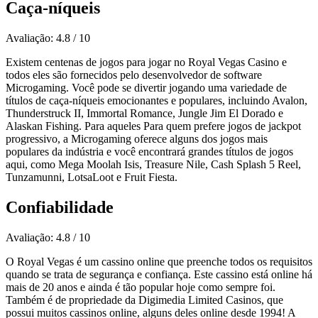
Caça-níqueis
Avaliação:
4.8
/
10
Existem centenas de jogos para jogar no Royal Vegas Casino e
todos eles são fornecidos pelo desenvolvedor de software
Microgaming. Você pode se divertir jogando uma variedade de
títulos de caça-níqueis emocionantes e populares, incluindo Avalon,
Thunderstruck II, Immortal Romance, Jungle Jim El Dorado e
Alaskan Fishing. Para aqueles Para quem prefere jogos de jackpot
progressivo, a Microgaming oferece alguns dos jogos mais
populares da indústria e você encontrará grandes títulos de jogos
aqui, como Mega Moolah Isis, Treasure Nile, Cash Splash 5 Reel,
Tunzamunni, LotsaLoot e Fruit Fiesta.
Confiabilidade
Avaliação:
4.8
/
10
O Royal Vegas é um cassino online que preenche todos os requisitos
quando se trata de segurança e confiança. Este cassino está online há
mais de 20 anos e ainda é tão popular hoje como sempre foi.
Também é de propriedade da Digimedia Limited Casinos, que
possui muitos cassinos online, alguns deles online desde 1994! A