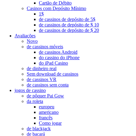
Cartão de Débito
Casinos com Depósito Mínimo
1$
de cassinos de depósito de 5$
de cassinos de depósito de $ 10
de cassinos de depósito de $ 20
Avaliações
Novo
de cassinos móveis
de cassinos Android
do cassino do iPhone
do iPad Casino
de dinheiro real
Sem download de cassinos
de cassinos VR
de cassinos sem conta
jogos de cassino
de pôquer Pai Gow
da roleta
europeu
americano
francês
Como jogar
de blackjack
de bacará