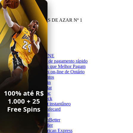
casino-online-brazil
GUIA Brasil DE JOGOS DE AZAR Nº 1
SOBRE NÓS
NOTÍCIAS
CASSINO ONLINE
de cassinos de pagamento rápido
dos Casinos que Melhor Pagam
dos cassinos on-line de Ontário
de pagamentos
bitcoin
gigadat
200% até R$
100% até R$
Interac
eCheck
2.500 + 100
1.000 + 25
de bit instantâneo
Free Spins
Free Spins
Paysafecard
iDebit
MuchBetter
Neteller
American Express