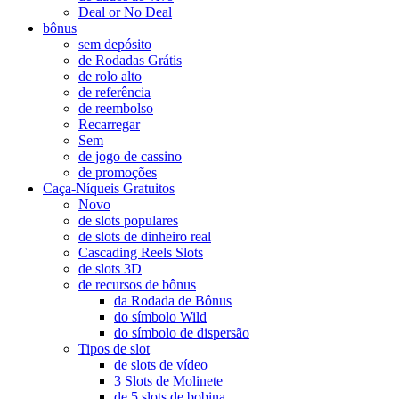
Deal or No Deal
bônus
sem depósito
de Rodadas Grátis
de rolo alto
de referência
de reembolso
Recarregar
Sem
de jogo de cassino
de promoções
Caça-Níqueis Gratuitos
Novo
de slots populares
de slots de dinheiro real
Cascading Reels Slots
de slots 3D
de recursos de bônus
da Rodada de Bônus
do símbolo Wild
do símbolo de dispersão
Tipos de slot
de slots de vídeo
3 Slots de Molinete
de 5 slots de bobina