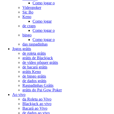
Como jogar o
Videopoker
Sic Bo
Keno
Como jogar
de craps
Como jogar o
bingo
Como jogar o
das raspadinhas
Jogos grátis
de roleta grátis
grátis de Blackjack
de vídeo pôquer grátis
de bacará grátis
grátis Keno
de bingo grátis
de dados grátis
Raspadinhas Grátis
grátis do Pai Gow Poker
Ao vivo
da Roleta ao Vivo
Blackjack ao vivo
Bacará ao Vivo
de dados ao vivo