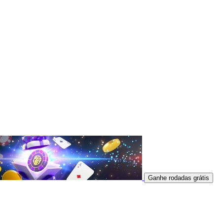
Ganhe rodadas grátis