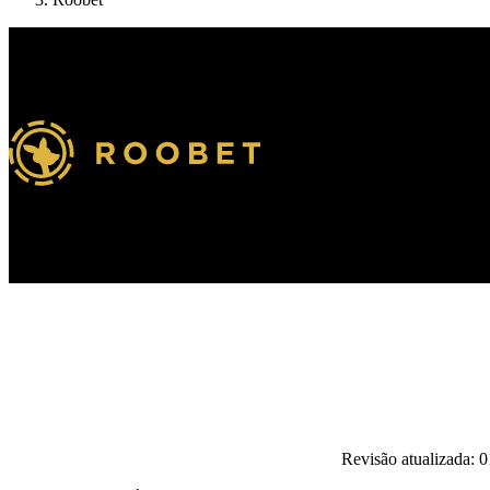
Revisão atualizada:
0