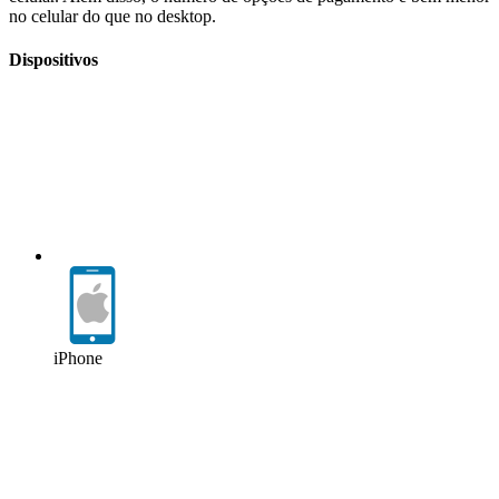
no celular do que no desktop.
Dispositivos
iPhone