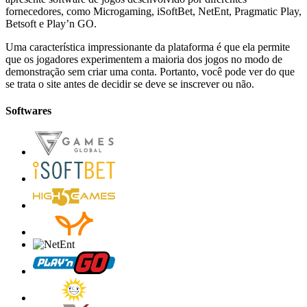
fornecedores, como Microgaming, iSoftBet, NetEnt, Pragmatic Play,
Betsoft e Play’n GO.
Uma característica impressionante da plataforma é que ela permite
que os jogadores experimentem a maioria dos jogos no modo de
demonstração sem criar uma conta. Portanto, você pode ver do que
se trata o site antes de decidir se deve se inscrever ou não.
Softwares