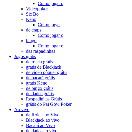
Como jogar o
Videopoker
Sic Bo
Keno
Como jogar
de craps
Como jogar o
bingo
Como jogar o
das raspadinhas
Jogos grátis
de roleta grátis
grátis de Blackjack
de vídeo pôquer grátis
de bacará grátis
grátis Keno
de bingo grátis
de dados grátis
Raspadinhas Grátis
grátis do Pai Gow Poker
Ao vivo
da Roleta ao Vivo
Blackjack ao vivo
Bacará ao Vivo
de dados ao vivo