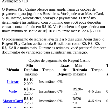
Avaliação:
5
/
10
O Regent Play Casino oferece uma ampla gama de opções de
pagamento para jogadores Brasileiros. Você pode usar MasterCard,
Visa, Interac, MuchBetter, ecoPayz e paysafecard. O depósito
geralmente é instantâneo, com o mínimo que você pode depositar
em sua conta definido em R$ 10. Você também terá que aderir a um
limite mínimo de saque de R$ 10 e um limite mensal de R$ 7.000.
O processamento de retiradas leva de 3 a 6 dias úteis. Além disso, o
Regent Play Casino aceita moeda Brasil, bem como R$, R$, R$,
R$, ZAR e muito mais. Durante as retiradas, você precisará fornecer
documentos de verificação para autenticar sua transação.
Opções de pagamento do Regent Casino
Min
–
Taxas
Min
–
Método
Depósito
Tempo
de
Retirada
Tempo
máximo
Depósito
máxima
R$ 10–
Interac
Instantâneo
0%
–
–
2.000
R$ 10–
R$20–
Visto
Instantâneo
0%
4–6 dias
2.250
n/a
R$ 10–
R$20–
MasterCard
Instantâneo
0%
4–6 dias
2.250
n/a