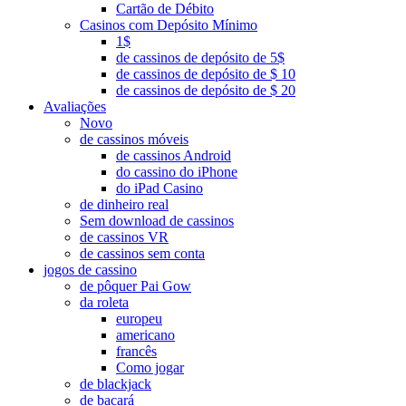
Cartão de Débito
Casinos com Depósito Mínimo
1$
de cassinos de depósito de 5$
de cassinos de depósito de $ 10
de cassinos de depósito de $ 20
Avaliações
Novo
de cassinos móveis
de cassinos Android
do cassino do iPhone
do iPad Casino
de dinheiro real
Sem download de cassinos
de cassinos VR
de cassinos sem conta
jogos de cassino
de pôquer Pai Gow
da roleta
europeu
americano
francês
Como jogar
de blackjack
de bacará