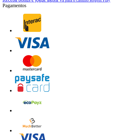
Vá para o cassino Regent Play
Pagamentos