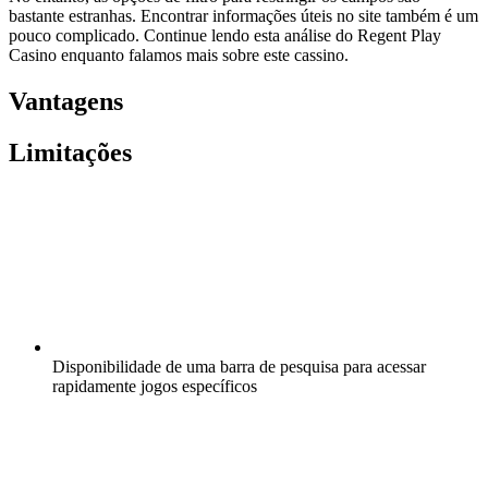
bastante estranhas. Encontrar informações úteis no site também é um
pouco complicado. Continue lendo esta análise do Regent Play
Casino enquanto falamos mais sobre este cassino.
Vantagens
Limitações
Disponibilidade de uma barra de pesquisa para acessar
rapidamente jogos específicos