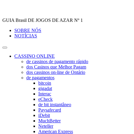
casino-online-brazil
GUIA Brasil DE JOGOS DE AZAR Nº 1
SOBRE NÓS
NOTÍCIAS
CASSINO ONLINE
de cassinos de pagamento rápido
dos Casinos que Melhor Pagam
dos cassinos on-line de Ontário
de pagamentos
bitcoin
gigadat
Interac
eCheck
de bit instantâneo
Paysafecard
iDebit
MuchBetter
Neteller
American Express