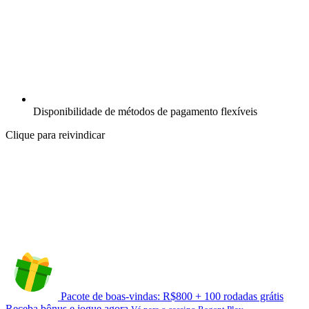
Disponibilidade de métodos de pagamento flexíveis
Clique para reivindicar
Pacote de boas-vindas: R$800 + 100 rodadas grátis
Receba bônus e jogue agora