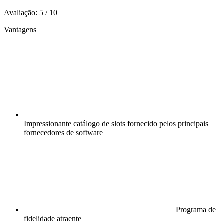
Avaliação:
5
/
10
Vantagens
Impressionante catálogo de slots fornecido pelos principais
fornecedores de software
Programa de
fidelidade atraente