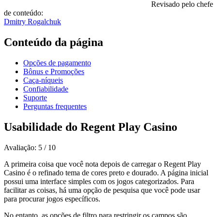
Revisado pelo chefe
de conteúdo:
Dmitry Rogalchuk
Conteúdo da página
Opções de pagamento
Bônus e Promoções
Caça-níqueis
Confiabilidade
Suporte
Perguntas frequentes
Usabilidade do Regent Play Casino
Avaliação:
5
/
10
A primeira coisa que você nota depois de carregar o Regent Play
Casino é o refinado tema de cores preto e dourado. A página inicial
possui uma interface simples com os jogos categorizados. Para
facilitar as coisas, há uma opção de pesquisa que você pode usar
para procurar jogos específicos.
No entanto, as opções de filtro para restringir os campos são