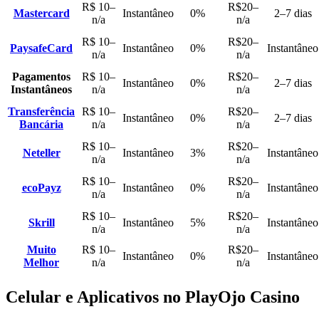
R$ 10–
R$20–
Mastercard
Instantâneo
0%
2–7 dias
n/a
n/a
R$ 10–
R$20–
PaysafeCard
Instantâneo
0%
Instantâneo
n/a
n/a
Pagamentos
R$ 10–
R$20–
Instantâneo
0%
2–7 dias
Instantâneos
n/a
n/a
Transferência
R$ 10–
R$20–
Instantâneo
0%
2–7 dias
Bancária
n/a
n/a
R$ 10–
R$20–
Neteller
Instantâneo
3%
Instantâneo
n/a
n/a
R$ 10–
R$20–
ecoPayz
Instantâneo
0%
Instantâneo
n/a
n/a
R$ 10–
R$20–
Skrill
Instantâneo
5%
Instantâneo
n/a
n/a
Muito
R$ 10–
R$20–
Instantâneo
0%
Instantâneo
Melhor
n/a
n/a
Celular e Aplicativos no PlayOjo Casino