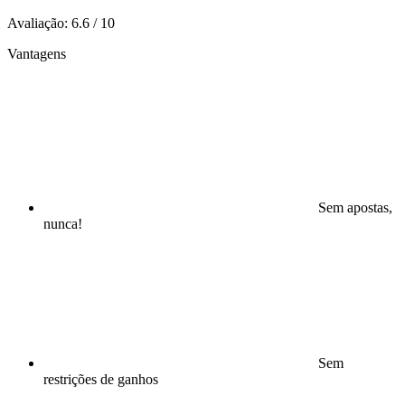
Avaliação:
6.6
/
10
Vantagens
Sem apostas,
nunca!
Sem
restrições de ganhos