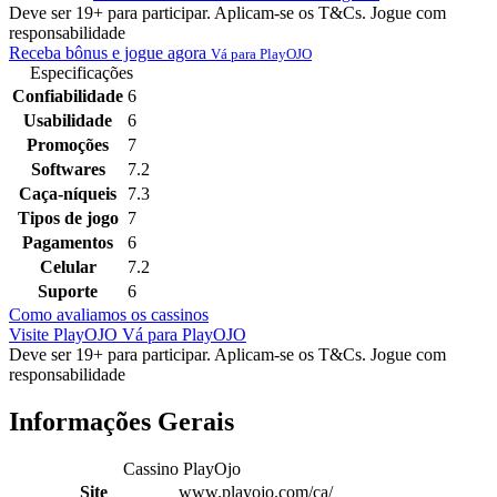
Deve ser 19+ para participar. Aplicam-se os T&Cs. Jogue com
responsabilidade
Receba bônus e jogue agora
Vá para PlayOJO
Especificações
Confiabilidade
6
Usabilidade
6
Promoções
7
Softwares
7.2
Caça-níqueis
7.3
Tipos de jogo
7
Pagamentos
6
Celular
7.2
Suporte
6
Como avaliamos os cassinos
Visite PlayOJO
Vá para PlayOJO
Deve ser 19+ para participar. Aplicam-se os T&Cs. Jogue com
responsabilidade
Informações Gerais
Cassino PlayOjo
Site
www.playojo.com/ca/