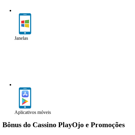
Janelas
Aplicativos móveis
Bônus do Cassino PlayOjo e Promoções