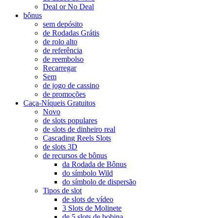
Deal or No Deal
bônus
sem depósito
de Rodadas Grátis
de rolo alto
de referência
de reembolso
Recarregar
Sem
de jogo de cassino
de promoções
Caça-Níqueis Gratuitos
Novo
de slots populares
de slots de dinheiro real
Cascading Reels Slots
de slots 3D
de recursos de bônus
da Rodada de Bônus
do símbolo Wild
do símbolo de dispersão
Tipos de slot
de slots de vídeo
3 Slots de Molinete
de 5 slots de bobina