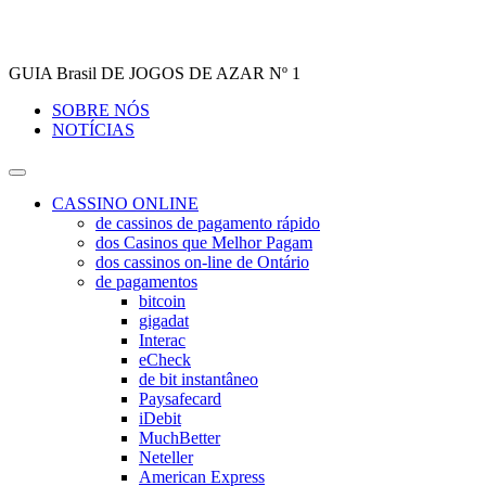
casino-online-brazil
GUIA Brasil DE JOGOS DE AZAR Nº 1
SOBRE NÓS
NOTÍCIAS
CASSINO ONLINE
de cassinos de pagamento rápido
dos Casinos que Melhor Pagam
dos cassinos on-line de Ontário
de pagamentos
bitcoin
gigadat
Interac
eCheck
de bit instantâneo
Paysafecard
iDebit
MuchBetter
Neteller
American Express