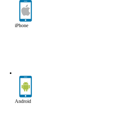
iPhone
Android