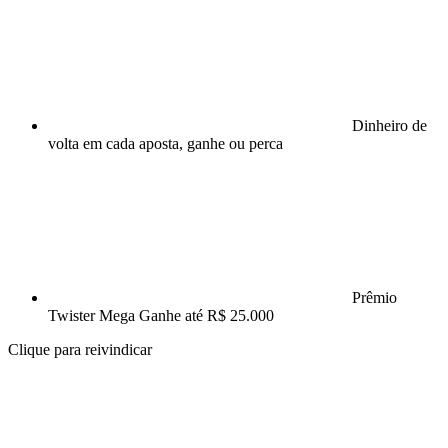
Dinheiro de
volta em cada aposta, ganhe ou perca
Prêmio
Twister Mega Ganhe até R$ 25.000
Clique para reivindicar