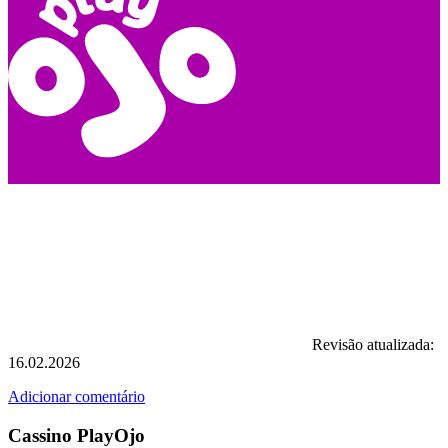
Revisão atualizada:
16.02.2026
Adicionar comentário
Cassino PlayOjo