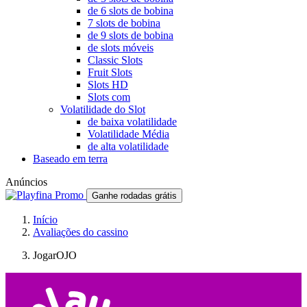
de 6 slots de bobina
7 slots de bobina
de 9 slots de bobina
de slots móveis
Classic Slots
Fruit Slots
Slots HD
Slots com
Volatilidade do Slot
de baixa volatilidade
Volatilidade Média
de alta volatilidade
Baseado em terra
Anúncios
Ganhe rodadas grátis
Início
Avaliações do cassino
JogarOJO