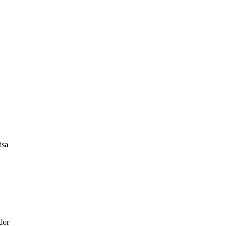
isa
dor