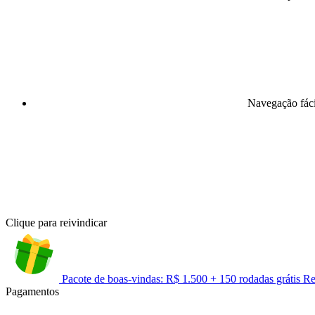
Navegação fáci
Clique para reivindicar
Pacote de boas-vindas: R$ 1.500 + 150 rodadas grátis
Re
Pagamentos