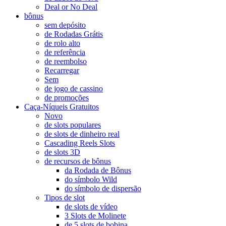
Deal or No Deal
bônus
sem depósito
de Rodadas Grátis
de rolo alto
de referência
de reembolso
Recarregar
Sem
de jogo de cassino
de promoções
Caça-Níqueis Gratuitos
Novo
de slots populares
de slots de dinheiro real
Cascading Reels Slots
de slots 3D
de recursos de bônus
da Rodada de Bônus
do símbolo Wild
do símbolo de dispersão
Tipos de slot
de slots de vídeo
3 Slots de Molinete
de 5 slots de bobina