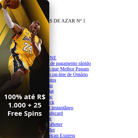
casino-online-brazil
GUIA Brasil DE JOGOS DE AZAR Nº 1
SOBRE NÓS
NOTÍCIAS
CASSINO ONLINE
de cassinos de pagamento rápido
dos Casinos que Melhor Pagam
dos cassinos on-line de Ontário
de pagamentos
bitcoin
gigadat
200% até R$
100% até R$
Interac
eCheck
2.500 + 100
1.000 + 25
de bit instantâneo
Free Spins
Free Spins
Paysafecard
iDebit
MuchBetter
Neteller
American Express