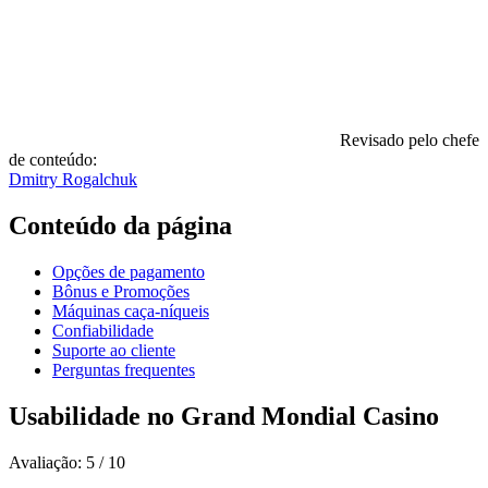
Revisado pelo chefe
de conteúdo:
Dmitry Rogalchuk
Conteúdo da página
Opções de pagamento
Bônus e Promoções
Máquinas caça-níqueis
Confiabilidade
Suporte ao cliente
Perguntas frequentes
Usabilidade no Grand Mondial Casino
Avaliação:
5
/
10