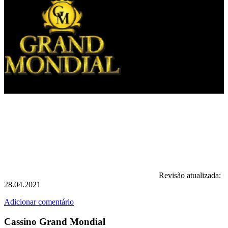
Revisão atualizada:
28.04.2021
Adicionar comentário
Cassino Grand Mondial