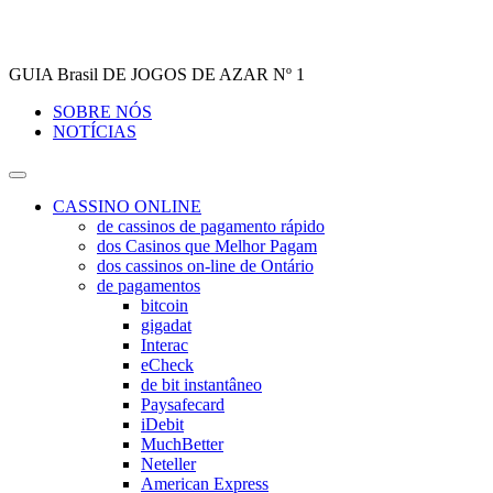
casino-online-brazil
GUIA Brasil DE JOGOS DE AZAR Nº 1
SOBRE NÓS
NOTÍCIAS
CASSINO ONLINE
de cassinos de pagamento rápido
dos Casinos que Melhor Pagam
dos cassinos on-line de Ontário
de pagamentos
bitcoin
gigadat
Interac
eCheck
de bit instantâneo
Paysafecard
iDebit
MuchBetter
Neteller
American Express