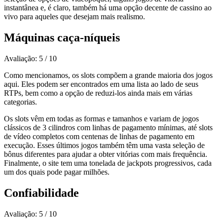
instantânea e, é claro, também há uma opção decente de cassino ao
vivo para aqueles que desejam mais realismo.
Máquinas caça-níqueis
Avaliação:
5
/
10
Como mencionamos, os slots compõem a grande maioria dos jogos
aqui. Eles podem ser encontrados em uma lista ao lado de seus
RTPs, bem como a opção de reduzi-los ainda mais em várias
categorias.
Os slots vêm em todas as formas e tamanhos e variam de jogos
clássicos de 3 cilindros com linhas de pagamento mínimas, até slots
de vídeo completos com centenas de linhas de pagamento em
execução. Esses últimos jogos também têm uma vasta seleção de
bônus diferentes para ajudar a obter vitórias com mais frequência.
Finalmente, o site tem uma tonelada de jackpots progressivos, cada
um dos quais pode pagar milhões.
Confiabilidade
Avaliação:
5
/
10