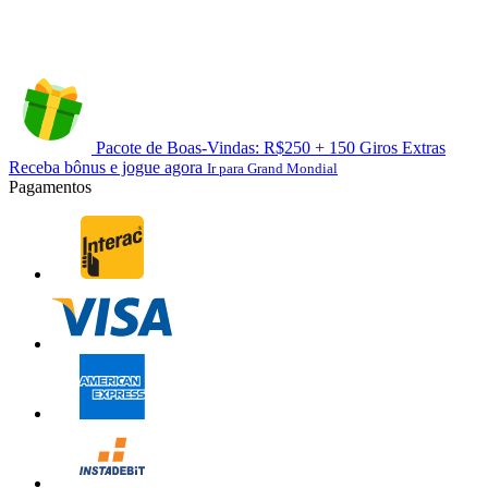
Pacote de Boas-Vindas: R$250 + 150 Giros Extras
Receba bônus e jogue agora
Ir para Grand Mondial
Pagamentos