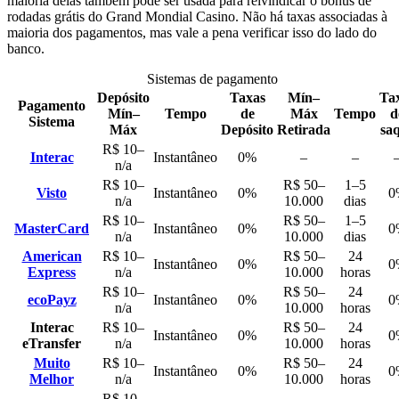
maioria delas também pode ser usada para reivindicar o bônus de
rodadas grátis do Grand Mondial Casino. Não há taxas associadas à
maioria dos pagamentos, mas vale a pena verificar isso do lado do
banco.
Sistemas de pagamento
Depósito
Taxas
Mín–
Ta
Pagamento
Mín–
Tempo
de
Máx
Tempo
d
Sistema
Máx
Depósito
Retirada
sa
R$ 10–
Interac
Instantâneo
0%
–
–
n/a
R$ 10–
R$ 50–
1–5
Visto
Instantâneo
0%
0
n/a
10.000
dias
R$ 10–
R$ 50–
1–5
MasterCard
Instantâneo
0%
0
n/a
10.000
dias
American
R$ 10–
R$ 50–
24
Instantâneo
0%
0
Express
n/a
10.000
horas
R$ 10–
R$ 50–
24
ecoPayz
Instantâneo
0%
0
n/a
10.000
horas
Interac
R$ 10–
R$ 50–
24
Instantâneo
0%
0
eTransfer
n/a
10.000
horas
Muito
R$ 10–
R$ 50–
24
Instantâneo
0%
0
Melhor
n/a
10.000
horas
R$ 10–