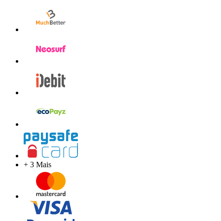
+ 3 Mais