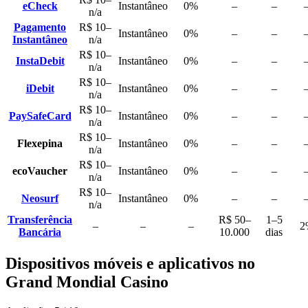
eCheck
Instantâneo
0%
–
–
n/a
Pagamento
R$ 10–
Instantâneo
0%
–
–
Instantâneo
n/a
R$ 10–
InstaDebit
Instantâneo
0%
–
–
n/a
R$ 10–
iDebit
Instantâneo
0%
–
–
n/a
R$ 10–
PaySafeCard
Instantâneo
0%
–
–
n/a
R$ 10–
Flexepina
Instantâneo
0%
–
–
n/a
R$ 10–
ecoVaucher
Instantâneo
0%
–
–
n/a
R$ 10–
Neosurf
Instantâneo
0%
–
–
n/a
Transferência
R$ 50–
1–5
–
–
–
2
Bancária
10.000
dias
Dispositivos móveis e aplicativos no
Grand Mondial Casino