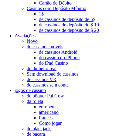
Cartão de Débito
Casinos com Depósito Mínimo
1$
de cassinos de depósito de 5$
de cassinos de depósito de $ 10
de cassinos de depósito de $ 20
Avaliações
Novo
de cassinos móveis
de cassinos Android
do cassino do iPhone
do iPad Casino
de dinheiro real
Sem download de cassinos
de cassinos VR
de cassinos sem conta
jogos de cassino
de pôquer Pai Gow
da roleta
europeu
americano
francês
Como jogar
de blackjack
de bacará