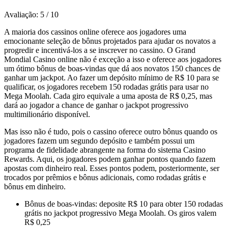
Avaliação:
5
/
10
A maioria dos cassinos online oferece aos jogadores uma
emocionante seleção de bônus projetados para ajudar os novatos a
progredir e incentivá-los a se inscrever no cassino. O Grand
Mondial Casino online não é exceção a isso e oferece aos jogadores
um ótimo bônus de boas-vindas que dá aos novatos 150 chances de
ganhar um jackpot. Ao fazer um depósito mínimo de R$ 10 para se
qualificar, os jogadores recebem 150 rodadas grátis para usar no
Mega Moolah. Cada giro equivale a uma aposta de R$ 0,25, mas
dará ao jogador a chance de ganhar o jackpot progressivo
multimilionário disponível.
Mas isso não é tudo, pois o cassino oferece outro bônus quando os
jogadores fazem um segundo depósito e também possui um
programa de fidelidade abrangente na forma do sistema Casino
Rewards. Aqui, os jogadores podem ganhar pontos quando fazem
apostas com dinheiro real. Esses pontos podem, posteriormente, ser
trocados por prêmios e bônus adicionais, como rodadas grátis e
bônus em dinheiro.
Bônus de boas-vindas: deposite R$ 10 para obter 150 rodadas
grátis no jackpot progressivo Mega Moolah. Os giros valem
R$ 0,25