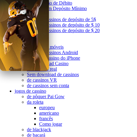
Cartão de Débito
Casinos com Depósito Mínimo
1$
de cassinos de depósito de 5$
de cassinos de depósito de $ 10
de cassinos de depósito de $ 20
Avaliações
Novo
de cassinos móveis
de cassinos Android
do cassino do iPhone
do iPad Casino
de dinheiro real
Sem download de cassinos
de cassinos VR
de cassinos sem conta
jogos de cassino
de pôquer Pai Gow
da roleta
europeu
americano
francês
Como jogar
de blackjack
de bacará