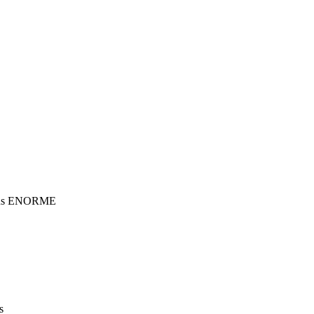
nus ENORME
s