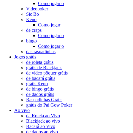
Como jogar o
Videopoker
Sic Bo
Keno
Como jogar
de craps
Como jogar o
bingo
Como jogar o
das raspadinhas
Jogos grátis
de roleta grátis
grátis de Blackjack
de vídeo pôquer grátis
de bacará grátis
grátis Keno
de bingo grátis
de dados grátis
Raspadinhas Grátis
grátis do Pai Gow Poker
Ao vivo
da Roleta ao Vivo
Blackjack ao vivo
Bacará ao Vivo
de dados ao vivo