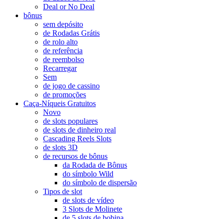
Deal or No Deal
bônus
sem depósito
de Rodadas Grátis
de rolo alto
de referência
de reembolso
Recarregar
Sem
de jogo de cassino
de promoções
Caça-Níqueis Gratuitos
Novo
de slots populares
de slots de dinheiro real
Cascading Reels Slots
de slots 3D
de recursos de bônus
da Rodada de Bônus
do símbolo Wild
do símbolo de dispersão
Tipos de slot
de slots de vídeo
3 Slots de Molinete
de 5 slots de bobina