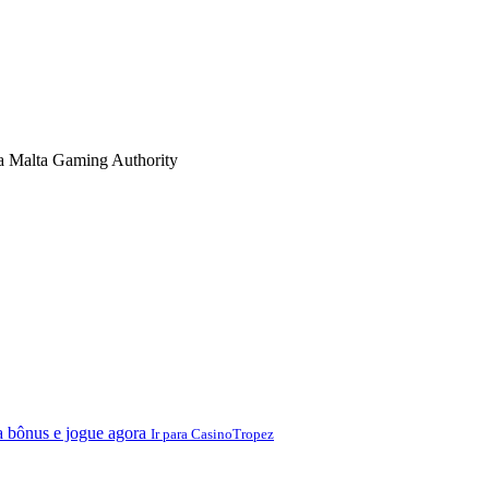
a Malta Gaming Authority
 bônus e jogue agora
Ir para CasinoTropez