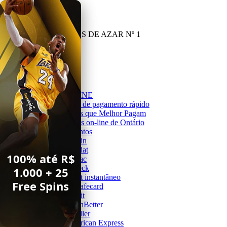
casino-online-brazil
GUIA Brasil DE JOGOS DE AZAR Nº 1
SOBRE NÓS
NOTÍCIAS
CASSINO ONLINE
de cassinos de pagamento rápido
dos Casinos que Melhor Pagam
dos cassinos on-line de Ontário
de pagamentos
bitcoin
gigadat
200% até R$
100% até R$
Interac
eCheck
2.500 + 100
1.000 + 25
de bit instantâneo
Free Spins
Free Spins
Paysafecard
iDebit
MuchBetter
Neteller
American Express