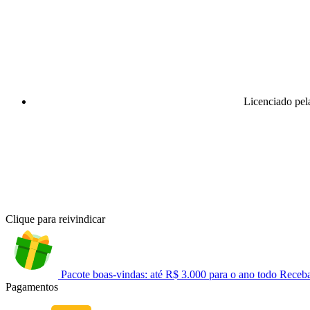
Licenciado pel
Clique para reivindicar
Pacote boas-vindas: até R$ 3.000 para o ano todo
Receba
Pagamentos