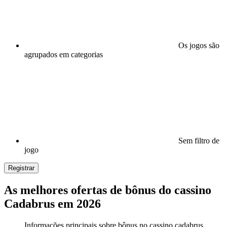
Os jogos são
agrupados em categorias
Sem filtro de
jogo
Registrar
As melhores ofertas de bônus do cassino
Cadabrus em 2026
Informações principais sobre bônus no cassino cadabrus