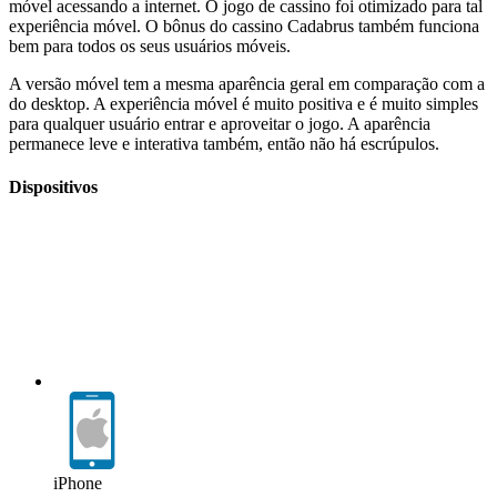
móvel acessando a internet. O jogo de cassino foi otimizado para tal
experiência móvel. O bônus do cassino Cadabrus também funciona
bem para todos os seus usuários móveis.
A versão móvel tem a mesma aparência geral em comparação com a
do desktop. A experiência móvel é muito positiva e é muito simples
para qualquer usuário entrar e aproveitar o jogo. A aparência
permanece leve e interativa também, então não há escrúpulos.
Dispositivos
iPhone