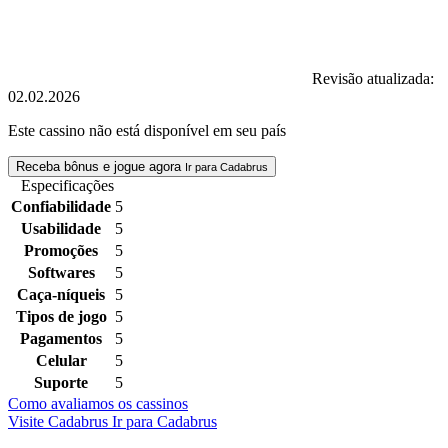
Revisão atualizada:
02.02.2026
Este cassino não está disponível em seu país
Receba bônus e jogue agora
Ir para Cadabrus
Especificações
Confiabilidade
5
Usabilidade
5
Promoções
5
Softwares
5
Caça-níqueis
5
Tipos de jogo
5
Pagamentos
5
Celular
5
Suporte
5
Como avaliamos os cassinos
Visite Cadabrus
Ir para Cadabrus