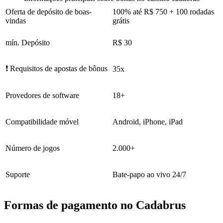
Oferta de depósito de boas-
100% até R$ 750 + 100 rodadas
vindas
grátis
mín. Depósito
R$ 30
❗️ Requisitos de apostas de bônus
35x
Provedores de software
18+
Compatibilidade móvel
Android, iPhone, iPad
Número de jogos
2.000+
Suporte
Bate-papo ao vivo 24/7
Formas de pagamento no Cadabrus