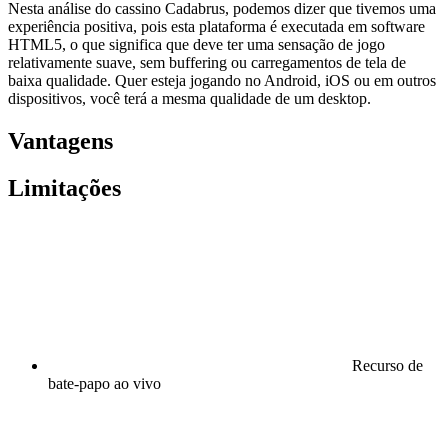
Nesta análise do cassino Cadabrus, podemos dizer que tivemos uma
experiência positiva, pois esta plataforma é executada em software
HTML5, o que significa que deve ter uma sensação de jogo
relativamente suave, sem buffering ou carregamentos de tela de
baixa qualidade. Quer esteja jogando no Android, iOS ou em outros
dispositivos, você terá a mesma qualidade de um desktop.
Vantagens
Limitações
Recurso de
bate-papo ao vivo