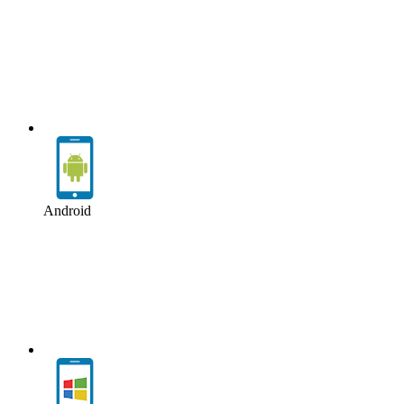
Android