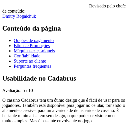
Revisado pelo chefe
de conteúdo:
Dmitry Rogalchuk
Conteúdo da página
Opções de pagamento
Bônus e Promoções
Máquinas caça-níqueis
Confiabilidade
Suporte ao cliente
Perguntas frequentes
Usabilidade no Cadabrus
Avaliação:
5
/
10
O cassino Cadabrus tem um ótimo design que é fácil de usar para os
jogadores. Também está disponível para jogar no celular, tornando-o
altamente acessível para uma variedade de usuários de cassino. É
bastante minimalista em seu design, o que pode ser visto como
muito simples. Mas é bastante envolvente no jogo.