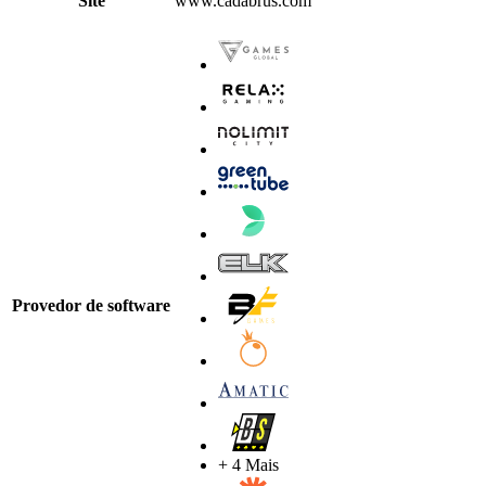
Site
www.cadabrus.com
Provedor de software
+ 4 Mais