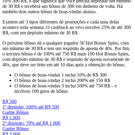
10% 300 R$, o que significa que você precisa depositar um mínimo
de 30 R$ e receberá um bônus de 300 em dinheiro de volta. Há
também dois outros bônus de boas-vindas abaixo.
Existem até 3 tipos diferentes de promoções e cada uma delas
acontece toda semana. O cashback ao vivo envolve 25% de até 300
R$, com um depósito mínimo de 30 R$.
O próximo bônus dá a qualquer jogador 50 Hot Bonus Spins, com
um mínimo de 30 R$ e tem um requisito de aposta de 40x. Por fim,
o terceiro bônus é de 100% até 750 R$ mais 100 Hot Bonus Spins,
com depósito mínimo de 30 R$ e requisito de aposta novamente de
40x, que deve ser feito em até 10 dias após a obtenção do bônus.
O bônus de boas-vindas 1 inclui 10% de R$ 300
O bônus de boas-vindas 2 inclui 200% até 150 R$
O bônus de boas-vindas 3 inclui 100% até 750 R$ – e
incríveis 100 giros de bônus
R$ 500
1º depósito:
100% até R$ 500
Ganhe Bônus
R$ 1.000
2º depósito:
70% até R$ 1.000
Ganhe Bônus
R$ 3.000