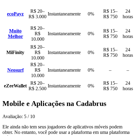
R$ 20–
R$ 15–
24
ecoPayz
Instantaneamente
0%
R$ 3.000
R$ 750
horas
R$ 20–
Muito
R$ 15–
24
R$
Instantaneamente
0%
Melhor
R$ 750
horas
10.000
R$ 20–
R$ 15–
24
MiFinity
R$
Instantaneamente
0%
R$ 750
horas
10.000
R$ 20–
Neosurf
R$
Instantaneamente
0%
–
–
10.000
R$ 20–
R$ 15–
24
eZeeWallet
Instantaneamente
0%
R$ 2.500
R$ 750
horas
Mobile e Aplicações na Cadabrus
Avaliação:
5
/
10
Ele ainda não tem seus jogadores de aplicativos móveis podem
obter. No entanto, você pode usar a plataforma em uma plataforma