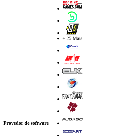
+ 25 Mais
Provedor de software