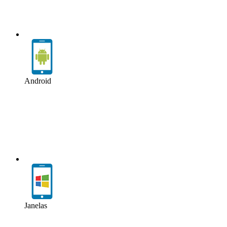
Android
Janelas