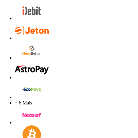
+ 6 Mais