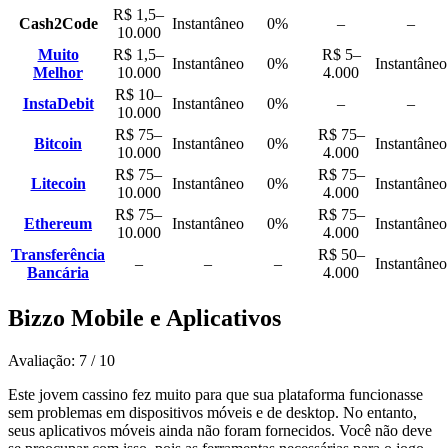
R$ 1,5–
Cash2Code
Instantâneo
0%
–
–
10.000
Muito
R$ 1,5–
R$ 5–
Instantâneo
0%
Instantâneo
Melhor
10.000
4.000
R$ 10–
InstaDebit
Instantâneo
0%
–
–
10.000
R$ 75–
R$ 75–
Bitcoin
Instantâneo
0%
Instantâneo
10.000
4.000
R$ 75–
R$ 75–
Litecoin
Instantâneo
0%
Instantâneo
10.000
4.000
R$ 75–
R$ 75–
Ethereum
Instantâneo
0%
Instantâneo
10.000
4.000
Transferência
R$ 50–
–
–
–
Instantâneo
Bancária
4.000
Bizzo Mobile e Aplicativos
Avaliação:
7
/
10
Este jovem cassino fez muito para que sua plataforma funcionasse
sem problemas em dispositivos móveis e de desktop. No entanto,
seus aplicativos móveis ainda não foram fornecidos. Você não deve