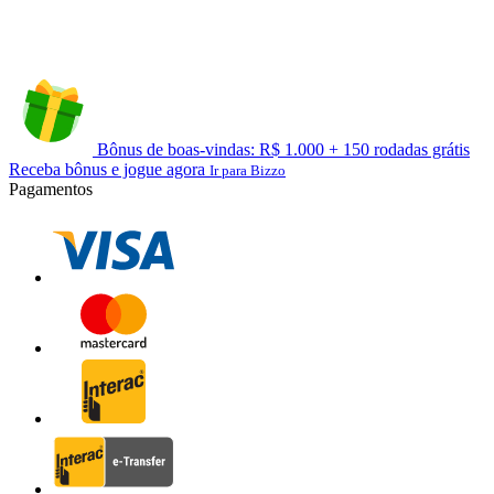
Bônus de boas-vindas: R$ 1.000 + 150 rodadas grátis
Receba bônus e jogue agora
Ir para Bizzo
Pagamentos