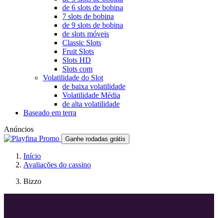
de 6 slots de bobina
7 slots de bobina
de 9 slots de bobina
de slots móveis
Classic Slots
Fruit Slots
Slots HD
Slots com
Volatilidade do Slot
de baixa volatilidade
Volatilidade Média
de alta volatilidade
Baseado em terra
Anúncios
Ganhe rodadas grátis
Início
Avaliações do cassino
Bizzo