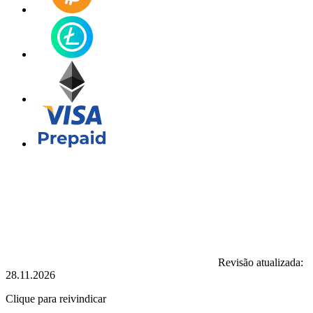
Revisão atualizada:
28.11.2026
Clique para reivindicar