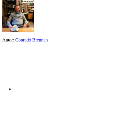
Autor:
Conrado Brennan