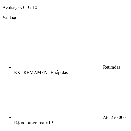
Avaliação:
6.9
/
10
Vantagens
Retiradas
EXTREMAMENTE rápidas
Até 250.000
R$ no programa VIP