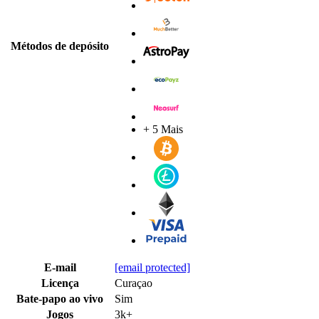
Métodos de depósito
+ 5 Mais
E-mail
[email protected]
Licença
Curaçao
Bate-papo ao vivo
Sim
Jogos
3k+