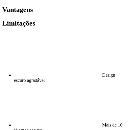
Vantagens
Limitações
Design
escuro agradável
Mais de 10