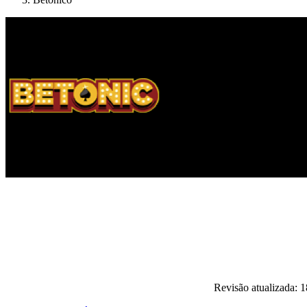
Revisão atualizada:
1