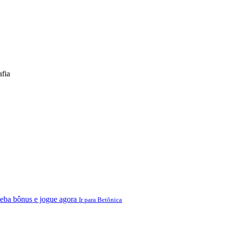
afia
eba bônus e jogue agora
Ir para Betônica