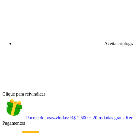
Aceita criptogr
Clique para reivindicar
Pacote de boas-vindas: R$ 1.500 + 20 rodadas grátis
Rec
Pagamentos