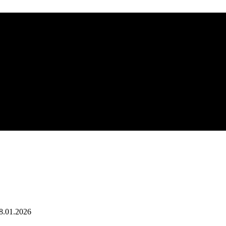
8.01.2026