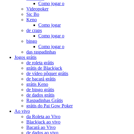
Como jogar o
Videopoker
Sic Bo
Keno
Como jogar
de craps
Como jogar o
bingo
Como jogar o
das raspadinhas
Jogos grátis
de roleta grátis
grátis de Blackjack
de vídeo pôquer grátis
de bacará grátis
grátis Keno
de bingo grátis
de dados grátis
Raspadinhas Grátis
grátis do Pai Gow Poker
Ao vivo
da Roleta ao Vivo
Blackjack ao vivo
Bacará ao Vivo
de dados ao vivo