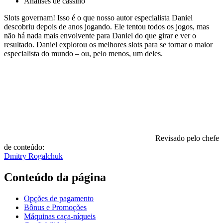
Análises de cassino
Slots governam! Isso é o que nosso autor especialista Daniel
descobriu depois de anos jogando. Ele tentou todos os jogos, mas
não há nada mais envolvente para Daniel do que girar e ver o
resultado. Daniel explorou os melhores slots para se tornar o maior
especialista do mundo – ou, pelo menos, um deles.
Revisado pelo chefe
de conteúdo:
Dmitry Rogalchuk
Conteúdo da página
Opções de pagamento
Bônus e Promoções
Máquinas caça-níqueis