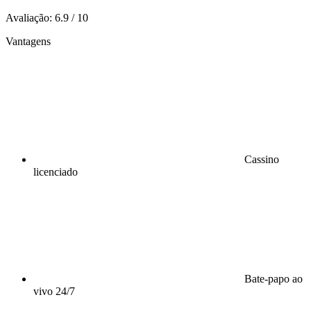
Avaliação:
6.9
/
10
Vantagens
Cassino
licenciado
Bate-papo ao
vivo 24/7