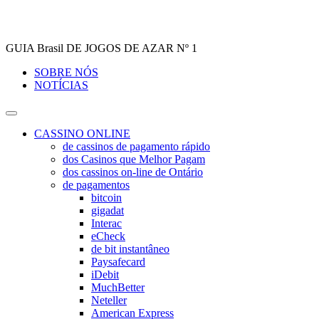
casino-online-brazil
GUIA Brasil DE JOGOS DE AZAR Nº 1
SOBRE NÓS
NOTÍCIAS
CASSINO ONLINE
de cassinos de pagamento rápido
dos Casinos que Melhor Pagam
dos cassinos on-line de Ontário
de pagamentos
bitcoin
gigadat
Interac
eCheck
de bit instantâneo
Paysafecard
iDebit
MuchBetter
Neteller
American Express