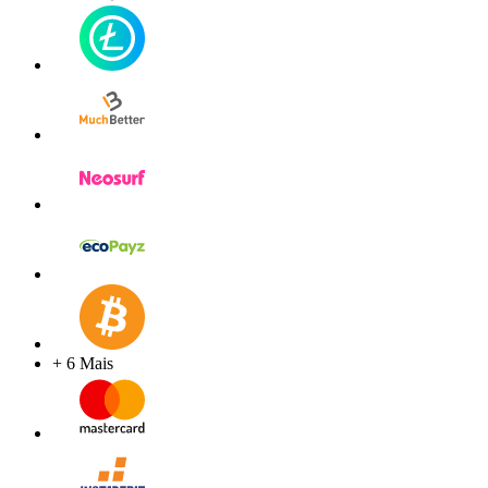
+ 6 Mais