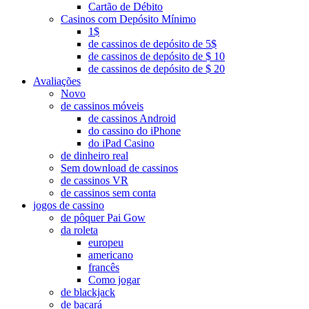
Cartão de Débito
Casinos com Depósito Mínimo
1$
de cassinos de depósito de 5$
de cassinos de depósito de $ 10
de cassinos de depósito de $ 20
Avaliações
Novo
de cassinos móveis
de cassinos Android
do cassino do iPhone
do iPad Casino
de dinheiro real
Sem download de cassinos
de cassinos VR
de cassinos sem conta
jogos de cassino
de pôquer Pai Gow
da roleta
europeu
americano
francês
Como jogar
de blackjack
de bacará