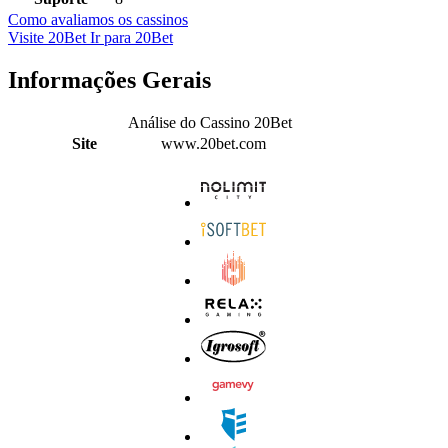
Como avaliamos os cassinos
Visite 20Bet
Ir para 20Bet
Informações Gerais
Análise do Cassino 20Bet
Site
www.20bet.com