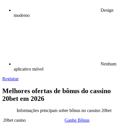
Design
moderno
Nenhum
aplicativo móvel
Registrar
Melhores ofertas de bônus do cassino
20bet em 2026
Informações principais sobre bônus no cassino 20bet
20bet casino
Ganhe Bônus