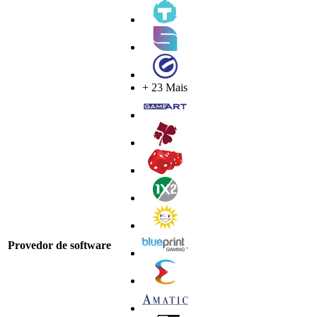
+ 23 Mais
Provedor de software