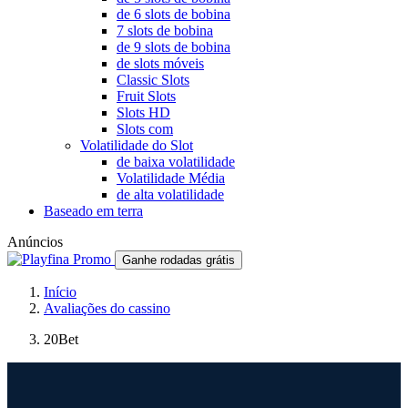
de 6 slots de bobina
7 slots de bobina
de 9 slots de bobina
de slots móveis
Classic Slots
Fruit Slots
Slots HD
Slots com
Volatilidade do Slot
de baixa volatilidade
Volatilidade Média
de alta volatilidade
Baseado em terra
Anúncios
Ganhe rodadas grátis
Início
Avaliações do cassino
20Bet