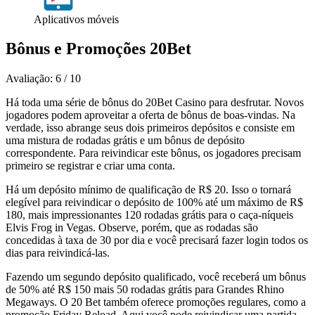
Aplicativos móveis
Bônus e Promoções 20Bet
Avaliação:
6
/
10
Há toda uma série de bônus do 20Bet Casino para desfrutar. Novos
jogadores podem aproveitar a oferta de bônus de boas-vindas. Na
verdade, isso abrange seus dois primeiros depósitos e consiste em
uma mistura de rodadas grátis e um bônus de depósito
correspondente. Para reivindicar este bônus, os jogadores precisam
primeiro se registrar e criar uma conta.
Há um depósito mínimo de qualificação de R$ 20. Isso o tornará
elegível para reivindicar o depósito de 100% até um máximo de R$
180, mais impressionantes 120 rodadas grátis para o caça-níqueis
Elvis Frog in Vegas. Observe, porém, que as rodadas são
concedidas à taxa de 30 por dia e você precisará fazer login todos os
dias para reivindicá-las.
Fazendo um segundo depósito qualificado, você receberá um bônus
de 50% até R$ 150 mais 50 rodadas grátis para Grandes Rhino
Megaways. O 20 Bet também oferece promoções regulares, como a
promoção Friday Reload. Aqui você pode reivindicar uma partida