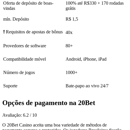
Oferta de depósito de boas-
100% até R$330 + 170 rodadas
vindas
grátis
mín. Depósito
R$ 1,5
❗️ Requisitos de apostas de bônus
40x
Provedores de software
80+
Compatibilidade móvel
Android, iPhone, iPad
Número de jogos
1000+
Suporte
Bate-papo ao vivo 24/7
Opções de pagamento na 20Bet
Avaliação:
6.2
/
10
O 20Bet Casino aceita uma boa variedade de métodos de