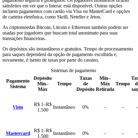
pagamento seguros e protegidos. Os jogadores Brasileiros ficarão
satisfeitos em ver que o Interac está disponível. Outras opções
incluem pagamentos com cartão via Visa ou MasterCard e opções
de carteira eletrônica, como Skrill, Neteller e Jeton.
As criptomoedas Bitcoin, Litcoin e Ethereum também podem ser
usadas por jogadores que buscam total anonimato para suas
transações financeiras.
Os depósitos são instantâneos e gratuitos. Tempo de processamento
para saques dependerá da opção de pagamento escolhida e,
novamente, é isento de taxas por parte do cassino.
Sistemas de pagamento
Depósito
Taxas
Mín–
Ta
Pagamento
Mín–
Tempo
de
Máx
Tempo
d
Sistema
Máx
Depósito
Retirada
sa
R$ 1–R$
Visto
Instantâneo
0%
–
–
1.500
R$ 1–R$
Mastercard
Instantâneo
0%
–
–
1.500