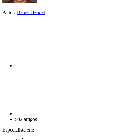
Autor:
Daniel Bennet
502 artigos
Especialista em: