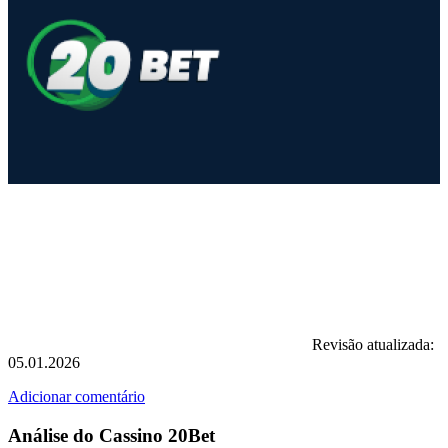
Revisão atualizada:
05.01.2026
Adicionar comentário
Análise do Cassino 20Bet