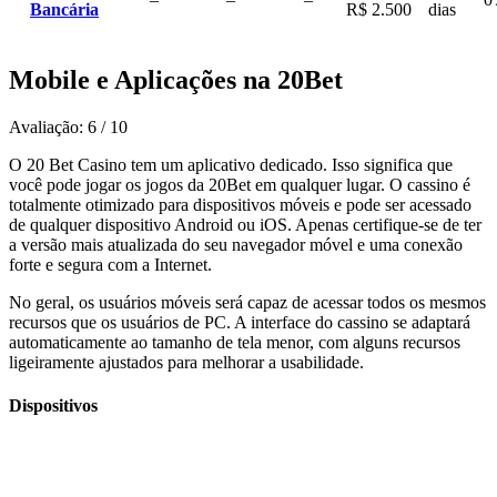
Bancária
R$ 2.500
dias
Mobile e Aplicações na 20Bet
Avaliação:
6
/
10
O 20 Bet Casino tem um aplicativo dedicado. Isso significa que
você pode jogar os jogos da 20Bet em qualquer lugar. O cassino é
totalmente otimizado para dispositivos móveis e pode ser acessado
de qualquer dispositivo Android ou iOS. Apenas certifique-se de ter
a versão mais atualizada do seu navegador móvel e uma conexão
forte e segura com a Internet.
No geral, os usuários móveis será capaz de acessar todos os mesmos
recursos que os usuários de PC. A interface do cassino se adaptará
automaticamente ao tamanho de tela menor, com alguns recursos
ligeiramente ajustados para melhorar a usabilidade.
Dispositivos