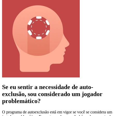
Se eu sentir a necessidade de auto-
exclusão, sou considerado um jogador
problemático?
O programa de autoexclusão está em vigor se você se considera um