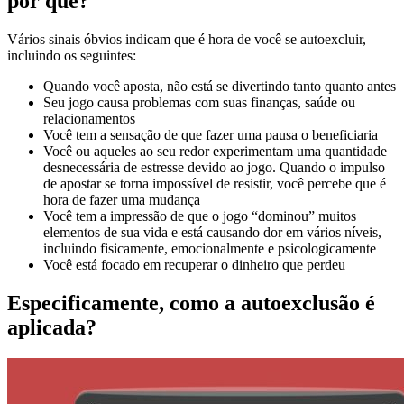
por quê?
Vários sinais óbvios indicam que é hora de você se autoexcluir,
incluindo os seguintes:
Quando você aposta, não está se divertindo tanto quanto antes
Seu jogo causa problemas com suas finanças, saúde ou
relacionamentos
Você tem a sensação de que fazer uma pausa o beneficiaria
Você ou aqueles ao seu redor experimentam uma quantidade
desnecessária de estresse devido ao jogo. Quando o impulso
de apostar se torna impossível de resistir, você percebe que é
hora de fazer uma mudança
Você tem a impressão de que o jogo “dominou” muitos
elementos de sua vida e está causando dor em vários níveis,
incluindo fisicamente, emocionalmente e psicologicamente
Você está focado em recuperar o dinheiro que perdeu
Especificamente, como a autoexclusão é
aplicada?