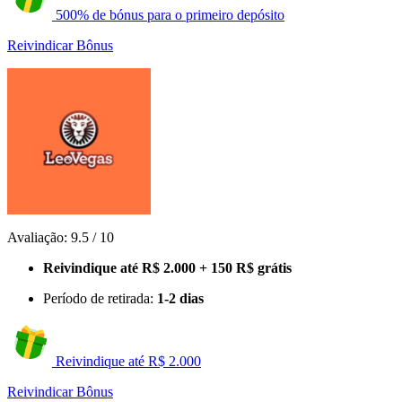
500% de bónus para o primeiro depósito
Reivindicar Bônus
Avaliação:
9.5
/
10
Reivindique até R$ 2.000 + 150 R$ grátis
Período de retirada:
1-2 dias
Reivindique até R$ 2.000
Reivindicar Bônus