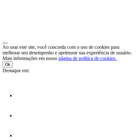
Ao usar este site, você concorda com o uso de cookies para
melhorar seu desempenho e aprimorar sua experiência de usuário.
Mais informações em nosso
página de política de cookies.
Ok
Destaque em: