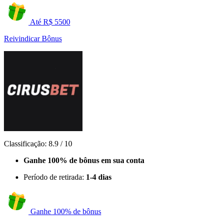
Até R$ 5500
Reivindicar Bônus
Classificação:
8.9
/
10
Ganhe 100% de bônus em sua conta
Período de retirada:
1-4 dias
Ganhe 100% de bônus