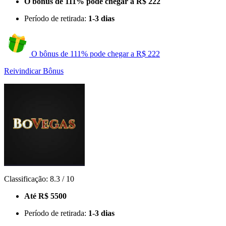
O bônus de 111% pode chegar a R$ 222
Período de retirada:
1-3 dias
O bônus de 111% pode chegar a R$ 222
Reivindicar Bônus
Classificação:
8.3
/
10
Até R$ 5500
Período de retirada:
1-3 dias