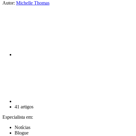
Autor:
Michelle Thomas
41 artigos
Especialista em:
Notícias
Blogue