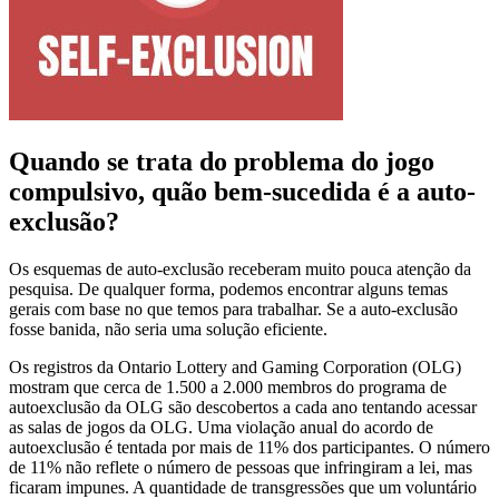
Quando se trata do problema do jogo
compulsivo, quão bem-sucedida é a auto-
exclusão?
Os esquemas de auto-exclusão receberam muito pouca atenção da
pesquisa. De qualquer forma, podemos encontrar alguns temas
gerais com base no que temos para trabalhar. Se a auto-exclusão
fosse banida, não seria uma solução eficiente.
Os registros da Ontario Lottery and Gaming Corporation (OLG)
mostram que cerca de 1.500 a 2.000 membros do programa de
autoexclusão da OLG são descobertos a cada ano tentando acessar
as salas de jogos da OLG. Uma violação anual do acordo de
autoexclusão é tentada por mais de 11% dos participantes. O número
de 11% não reflete o número de pessoas que infringiram a lei, mas
ficaram impunes. A quantidade de transgressões que um voluntário