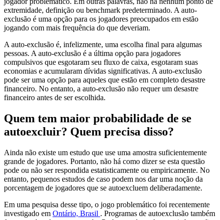
jogador problemático. Em outras palavras, não há nenhum ponto de
extremidade, definição ou benchmark predeterminado. A auto-
exclusão é uma opção para os jogadores preocupados em estão
jogando com mais frequência do que deveriam.
A auto-exclusão é, infelizmente, uma escolha final para algumas
pessoas. A auto-exclusão é a última opção para jogadores
compulsivos que esgotaram seu fluxo de caixa, esgotaram suas
economias e acumularam dívidas significativas. A auto-exclusão
pode ser uma opção para aqueles que estão em completo desastre
financeiro. No entanto, a auto-exclusão não requer um desastre
financeiro antes de ser escolhida.
Quem tem maior probabilidade de se
autoexcluir? Quem precisa disso?
Ainda não existe um estudo que use uma amostra suficientemente
grande de jogadores. Portanto, não há como dizer se esta questão
pode ou não ser respondida estatisticamente ou empiricamente. No
entanto, pequenos estudos de caso podem nos dar uma noção da
porcentagem de jogadores que se autoexcluem deliberadamente.
Em uma pesquisa desse tipo, o jogo problemático foi recentemente
investigado em
Ontário, Brasil
. Programas de autoexclusão também