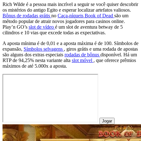
Rich Wilde é a pessoa mais incrível a seguir se você quiser descobrir
os mistérios do antigo Egito e esperar localizar artefatos valiosos.
Bônus de rodadas grátis
no
Caça-níqueis Book of Dead
são um
método popular de atrair novos jogadores para casinos online.
Play’n GO’s
slot de vídeo
é um slot de aventura betway de 5
cilindros e 10 vias que excede todas as expectativas.
A aposta mínima é de 0,01 e a aposta máxima é de 100. Símbolos de
expansão,
Símbolos selvagens
, giros grátis e uma rodada de apostas
são alguns dos extras especiais
rodadas de bônus
disponível. Há um
RTP de 94,25% nesta variante alta
slot móvel
, que oferece prêmios
máximos de até 5.000x a aposta.
Jogar