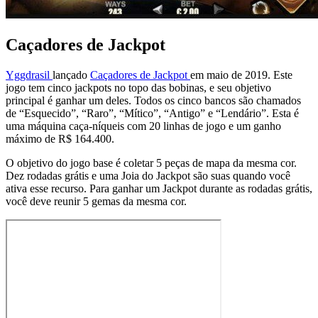
Caçadores de Jackpot
Yggdrasil
lançado
Caçadores de Jackpot
em maio de 2019. Este
jogo tem cinco jackpots no topo das bobinas, e seu objetivo
principal é ganhar um deles. Todos os cinco bancos são chamados
de “Esquecido”, “Raro”, “Mítico”, “Antigo” e “Lendário”. Esta é
uma máquina caça-níqueis com 20 linhas de jogo e um ganho
máximo de R$ 164.400.
O objetivo do jogo base é coletar 5 peças de mapa da mesma cor.
Dez rodadas grátis e uma Joia do Jackpot são suas quando você
ativa esse recurso. Para ganhar um Jackpot durante as rodadas grátis,
você deve reunir 5 gemas da mesma cor.