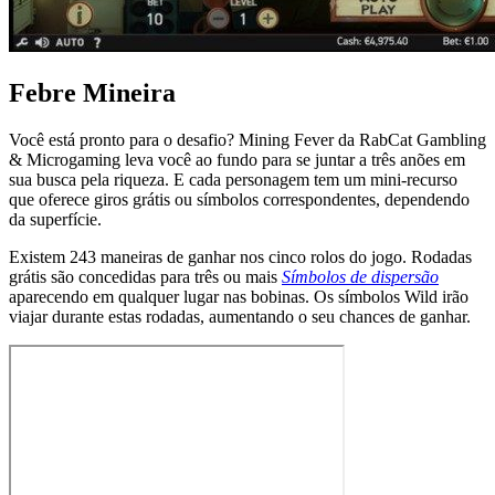
Febre Mineira
Você está pronto para o desafio? Mining Fever da RabCat Gambling
& Microgaming leva você ao fundo para se juntar a três anões em
sua busca pela riqueza. E cada personagem tem um mini-recurso
que oferece giros grátis ou símbolos correspondentes, dependendo
da superfície.
Existem 243 maneiras de ganhar nos cinco rolos do jogo. Rodadas
grátis são concedidas para três ou mais
Símbolos de dispersão
aparecendo em qualquer lugar nas bobinas. Os símbolos Wild irão
viajar durante estas rodadas, aumentando o seu chances de ganhar.