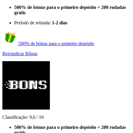
500% de bónus para o primeiro depósito + 200 rodadas
grátis
Período de retirada:
1-2 dias
500% de bónus para o primeiro depósito
Reivindicar Bônus
Classificação:
9,6
/
10
500% de bónus para o primeiro depósito + 200 rodadas
grátis