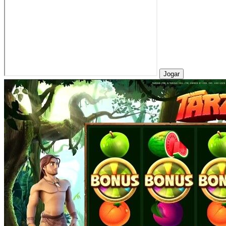
Jogar