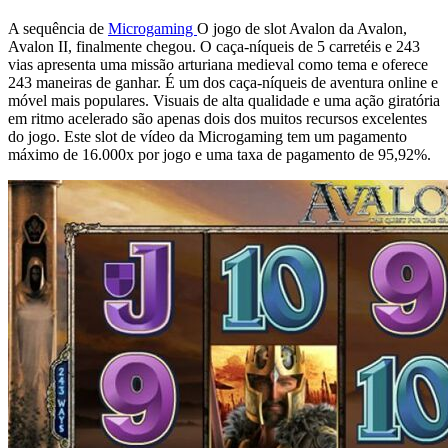
A sequência de
Microgaming
O jogo de slot Avalon da Avalon,
Avalon II, finalmente chegou. O caça-níqueis de 5 carretéis e 243
vias apresenta uma missão arturiana medieval como tema e oferece
243 maneiras de ganhar. É um dos caça-níqueis de aventura online e
móvel mais populares. Visuais de alta qualidade e uma ação giratória
em ritmo acelerado são apenas dois dos muitos recursos excelentes
do jogo. Este slot de vídeo da Microgaming tem um pagamento
máximo de 16.000x por jogo e uma taxa de pagamento de 95,92%.