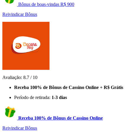
Bônus de boas-vindas R$ 900
Reivindicar Bônus
Avaliação:
8.7
/
10
Receba 100% de Bônus de Cassino Online + R$ Grátis
Período de retirada:
1-3 dias
Receba 100% de Bônus de Cassino Online
Reivindicar Bônus