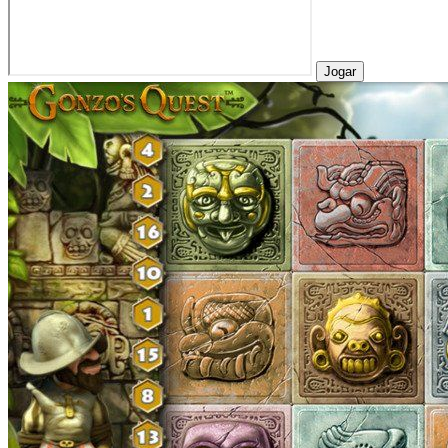
Jogar