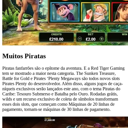
Muitos Piratas
Piratas fanfarrões são o epítome da aventura. E a Red Tiger Gaming
tem se mostrado a maior nesta categoria. The Sunken Treasure,
Battle for Gold e Pirates ‘Plenty Megaways são todos novos slots
Pirates Plenty do desenvolvedor. Além disso, alguns jogos de caça-
níqueis exclusivos serão lançados este ano, com o tema Piratas do
Caribe: Tesouro Submerso e Batalha pelo Ouro. Rodadas grátis,
wilds e um recurso exclusivo de coleta de símbolos transformam
esses dois slots, que começam como Máquinas de 20 linhas de
pagamento, tornam-se máquinas de 30 linhas de pagamento.