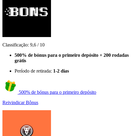
Classificação:
9,6
/
10
500% de bónus para o primeiro depósito + 200 rodadas
grátis
Período de retirada:
1-2 dias
500% de bónus para o primeiro depósito
Reivindicar Bônus