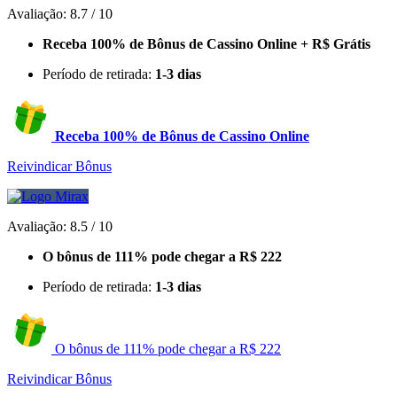
Avaliação:
8.7
/
10
Receba 100% de Bônus de Cassino Online + R$ Grátis
Período de retirada:
1-3 dias
Receba 100% de Bônus de Cassino Online
Reivindicar Bônus
Avaliação:
8.5
/
10
O bônus de 111% pode chegar a R$ 222
Período de retirada:
1-3 dias
O bônus de 111% pode chegar a R$ 222
Reivindicar Bônus