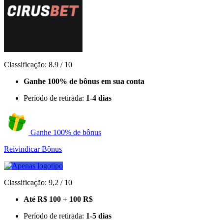
Classificação:
8.9
/
10
Ganhe 100% de bônus em sua conta
Período de retirada:
1-4 dias
Ganhe 100% de bônus
Reivindicar Bônus
Classificação:
9,2
/
10
Até R$ 100 + 100 R$
Período de retirada:
1-5 dias