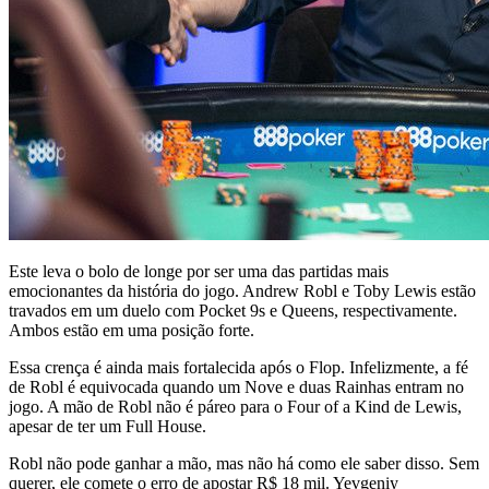
Este leva o bolo de longe por ser uma das partidas mais
emocionantes da história do jogo. Andrew Robl e Toby Lewis estão
travados em um duelo com Pocket 9s e Queens, respectivamente.
Ambos estão em uma posição forte.
Essa crença é ainda mais fortalecida após o Flop. Infelizmente, a fé
de Robl é equivocada quando um Nove e duas Rainhas entram no
jogo. A mão de Robl não é páreo para o Four of a Kind de Lewis,
apesar de ter um Full House.
Robl não pode ganhar a mão, mas não há como ele saber disso. Sem
querer, ele comete o erro de apostar R$ 18 mil. Yevgeniy