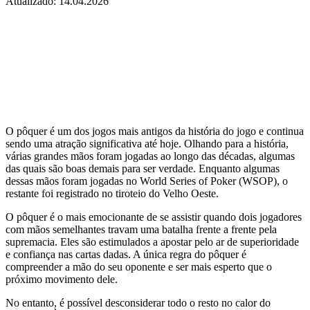
Atualizado:
14.04.2026
O pôquer é um dos jogos mais antigos da história do jogo e continua
sendo uma atração significativa até hoje. Olhando para a história,
várias grandes mãos foram jogadas ao longo das décadas, algumas
das quais são boas demais para ser verdade. Enquanto algumas
dessas mãos foram jogadas no World Series of Poker (WSOP), o
restante foi registrado no tiroteio do Velho Oeste.
O pôquer é o mais emocionante de se assistir quando dois jogadores
com mãos semelhantes travam uma batalha frente a frente pela
supremacia. Eles são estimulados a apostar pelo ar de superioridade
e confiança nas cartas dadas. A única regra do pôquer é
compreender a mão do seu oponente e ser mais esperto que o
próximo movimento dele.
No entanto, é possível desconsiderar todo o resto no calor do