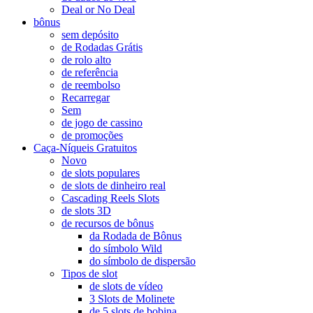
Deal or No Deal
bônus
sem depósito
de Rodadas Grátis
de rolo alto
de referência
de reembolso
Recarregar
Sem
de jogo de cassino
de promoções
Caça-Níqueis Gratuitos
Novo
de slots populares
de slots de dinheiro real
Cascading Reels Slots
de slots 3D
de recursos de bônus
da Rodada de Bônus
do símbolo Wild
do símbolo de dispersão
Tipos de slot
de slots de vídeo
3 Slots de Molinete
de 5 slots de bobina