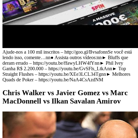
Ajude-nos a 100 mil inscritos – http://goo.gl/BvsafonnSe você está
lendo isso, comente…nn● Assista outros vídeos:nn► Bluffs que
deram errado – https://youtu.be/ffawyLHW4fYnn► Phil Ivey
Ganha R$ 2.200.000 – https://youtu.be/GvSFls_LtkAnn► Top
Straight Flushes – https://youtu.be/XEe3LCL34Tgnn► Melhores
Quads de Poker – https://youtu.be/NaA4CsAzdNM
Chris Walker vs Javier Gomez vs Marc
MacDonnell vs Ilkan Savalan Amirov