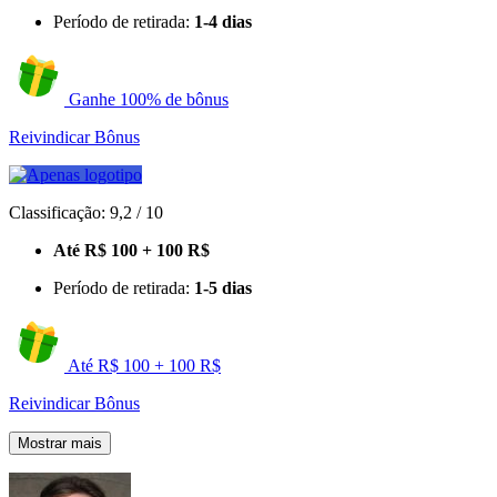
Período de retirada:
1-4 dias
Ganhe 100% de bônus
Reivindicar Bônus
Classificação:
9,2
/
10
Até R$ 100 + 100 R$
Período de retirada:
1-5 dias
Até R$ 100 + 100 R$
Reivindicar Bônus
Mostrar mais