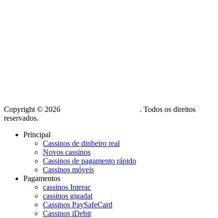
Copyright © 2026
casino-online-brazil.com
.
Todos os direitos
reservados.
Principal
Cassinos de dinheiro real
Novos cassinos
Cassinos de pagamento rápido
Cassinos móveis
Pagamentos
cassinos Interac
cassinos gigadat
Cassinos PaySafeCard
Cassinos iDebit