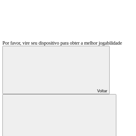
Por favor, vire seu dispositivo para obter a melhor jogabilidade
Voltar