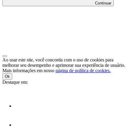
Continuar
Ao usar este site, você concorda com o uso de cookies para
melhorar seu desempenho e aprimorar sua experiência de usuário.
Mais informações em nosso
página de política de cookies.
Ok
Destaque em: