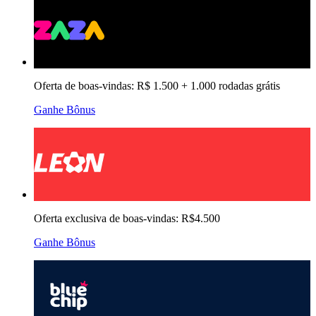
Oferta de boas-vindas: R$ 1.500 + 1.000 rodadas grátis
Ganhe Bônus
Oferta exclusiva de boas-vindas: R$4.500
Ganhe Bônus