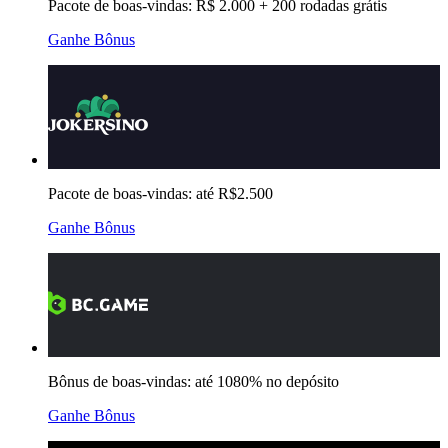
Pacote de boas-vindas: R$ 2.000 + 200 rodadas grátis
Ganhe Bônus
Pacote de boas-vindas: até R$2.500
Ganhe Bônus
Bônus de boas-vindas: até 1080% no depósito
Ganhe Bônus