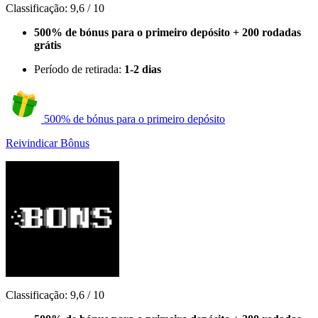
Classificação:
9,6
/
10
500% de bónus para o primeiro depósito + 200 rodadas
grátis
Período de retirada:
1-2 dias
500% de bónus para o primeiro depósito
Reivindicar Bônus
Classificação:
9,6
/
10