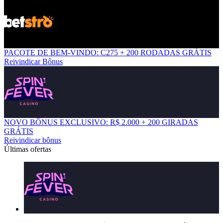
PACOTE DE BEM-VINDO: C275 + 200 RODADAS GRÁTIS
Reivindicar Bônus
NOVO BÔNUS EXCLUSIVO: R$ 2.000 + 200 GIRADAS
GRÁTIS
Reivindicar bônus
Últimas ofertas