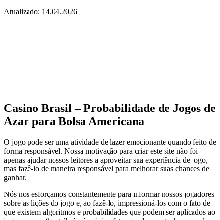
Atualizado:
14.04.2026
Casino Brasil – Probabilidade de Jogos de
Azar para Bolsa Americana
O jogo pode ser uma atividade de lazer emocionante quando feito de
forma responsável. Nossa motivação para criar este site não foi
apenas ajudar nossos leitores a aproveitar sua experiência de jogo,
mas fazê-lo de maneira responsável para melhorar suas chances de
ganhar.
Nós nos esforçamos constantemente para informar nossos jogadores
sobre as lições do jogo e, ao fazê-lo, impressioná-los com o fato de
que existem algoritmos e probabilidades que podem ser aplicados ao