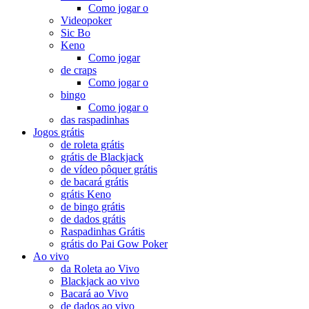
Como jogar o
Videopoker
Sic Bo
Keno
Como jogar
de craps
Como jogar o
bingo
Como jogar o
das raspadinhas
Jogos grátis
de roleta grátis
grátis de Blackjack
de vídeo pôquer grátis
de bacará grátis
grátis Keno
de bingo grátis
de dados grátis
Raspadinhas Grátis
grátis do Pai Gow Poker
Ao vivo
da Roleta ao Vivo
Blackjack ao vivo
Bacará ao Vivo
de dados ao vivo