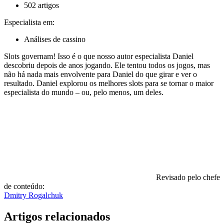
502 artigos
Especialista em:
Análises de cassino
Slots governam! Isso é o que nosso autor especialista Daniel
descobriu depois de anos jogando. Ele tentou todos os jogos, mas
não há nada mais envolvente para Daniel do que girar e ver o
resultado. Daniel explorou os melhores slots para se tornar o maior
especialista do mundo – ou, pelo menos, um deles.
Revisado pelo chefe
de conteúdo:
Dmitry Rogalchuk
Artigos relacionados