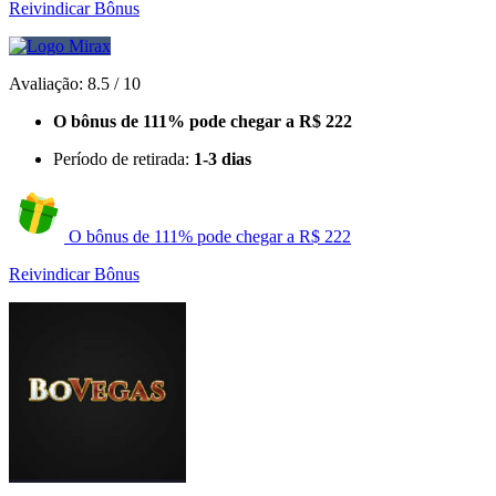
Reivindicar Bônus
Avaliação:
8.5
/
10
O bônus de 111% pode chegar a R$ 222
Período de retirada:
1-3 dias
O bônus de 111% pode chegar a R$ 222
Reivindicar Bônus