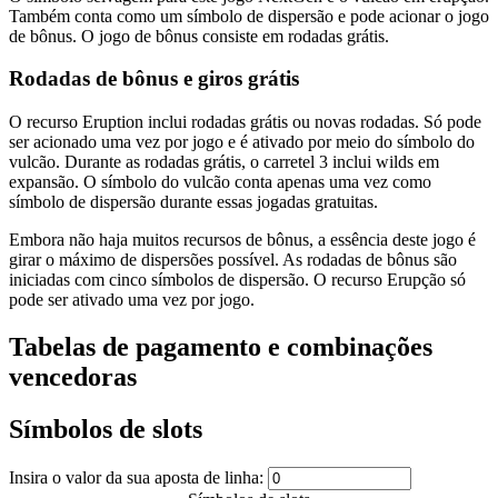
Também conta como um símbolo de dispersão e pode acionar o jogo
de bônus. O jogo de bônus consiste em rodadas grátis.
Rodadas de bônus e giros grátis
O recurso Eruption inclui rodadas grátis ou novas rodadas. Só pode
ser acionado uma vez por jogo e é ativado por meio do símbolo do
vulcão. Durante as rodadas grátis, o carretel 3 inclui wilds em
expansão. O símbolo do vulcão conta apenas uma vez como
símbolo de dispersão durante essas jogadas gratuitas.
Embora não haja muitos recursos de bônus, a essência deste jogo é
girar o máximo de dispersões possível. As rodadas de bônus são
iniciadas com cinco símbolos de dispersão. O recurso Erupção só
pode ser ativado uma vez por jogo.
Tabelas de pagamento e combinações
vencedoras
Símbolos de slots
Insira o valor da sua aposta de linha: