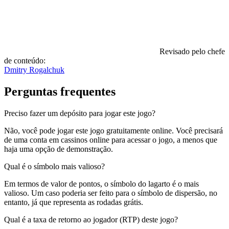
Revisado pelo chefe
de conteúdo:
Dmitry Rogalchuk
Perguntas frequentes
Preciso fazer um depósito para jogar este jogo?
Não, você pode jogar este jogo gratuitamente online. Você precisará
de uma conta em cassinos online para acessar o jogo, a menos que
haja uma opção de demonstração.
Qual é o símbolo mais valioso?
Em termos de valor de pontos, o símbolo do lagarto é o mais
valioso. Um caso poderia ser feito para o símbolo de dispersão, no
entanto, já que representa as rodadas grátis.
Qual é a taxa de retorno ao jogador (RTP) deste jogo?