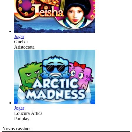
Jogar
Gueixa
Aristocrata
Jogar
Loucura Ártica
Pariplay
Novos cassinos