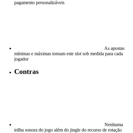
pagamento personalizáveis ​​
As apostas
mínimas e máximas tornam este slot sob medida para cada
jogador
Contras
Nenhuma
trilha sonora do jogo além do jingle do recurso de rotação