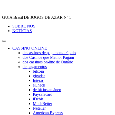
casino-online-brazil
GUIA Brasil DE JOGOS DE AZAR Nº 1
SOBRE NÓS
NOTÍCIAS
CASSINO ONLINE
de cassinos de pagamento rápido
dos Casinos que Melhor Pagam
dos cassinos on-line de Ontário
de pagamentos
bitcoin
gigadat
Interac
eCheck
de bit instantâneo
Paysafecard
iDebit
MuchBetter
Neteller
American Express