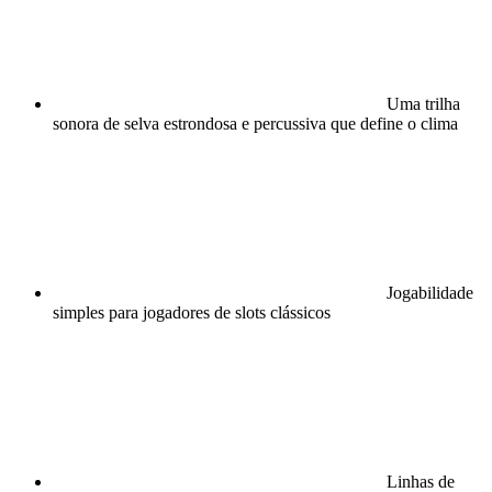
Uma trilha
sonora de selva estrondosa e percussiva que define o clima
Jogabilidade
simples para jogadores de slots clássicos
Linhas de