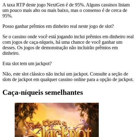
A taxa RTP deste jogo NextGen é de 95%. Alguns cassinos listam
um pouco mais alto ou mais baixo, mas o consenso é de cerca de
95%.
Posso ganhar prêmios em dinheiro real neste jogo de slot?
Se o cassino onde você está jogando inclui prêmios em dinheiro real
com jogos de caça-níqueis, há uma chance de você ganhar um
desses. Os jogos de demonstração não incluirão prêmios em
dinheiro.
Esta slot tem um jackpot?
Não, este slot clássico não inclui um jackpot. Consulte a seção de
slots de jackpot em qualquer cassino online para a opção de jackpot.
Caça-níqueis semelhantes