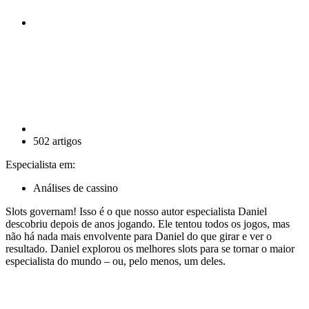
502 artigos
Especialista em:
Análises de cassino
Slots governam! Isso é o que nosso autor especialista Daniel
descobriu depois de anos jogando. Ele tentou todos os jogos, mas
não há nada mais envolvente para Daniel do que girar e ver o
resultado. Daniel explorou os melhores slots para se tornar o maior
especialista do mundo – ou, pelo menos, um deles.