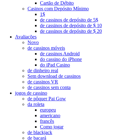
Cartão de Débito
Casinos com Depósito Mínimo
1$
de cassinos de depósito de 5$
de cassinos de depósito de $ 10
de cassinos de depósito de $ 20
Avaliações
Novo
de cassinos móveis
de cassinos Android
do cassino do iPhone
do iPad Casino
de dinheiro real
Sem download de cassinos
de cassinos VR
de cassinos sem conta
jogos de cassino
de pôquer Pai Gow
da roleta
europeu
americano
francês
Como jogar
de blackjack
de bacará