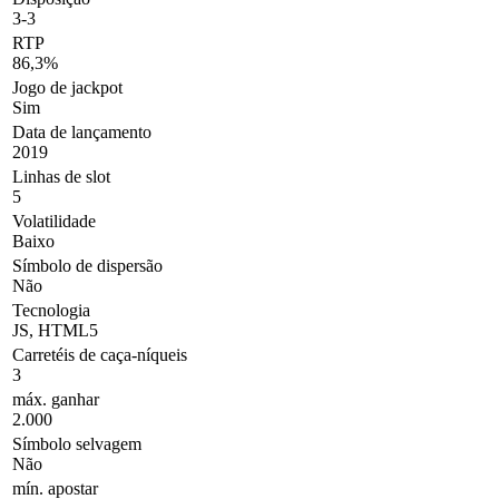
3-3
RTP
86,3%
Jogo de jackpot
Sim
Data de lançamento
2019
Linhas de slot
5
Volatilidade
Baixo
Símbolo de dispersão
Não
Tecnologia
JS, HTML5
Carretéis de caça-níqueis
3
máx. ganhar
2.000
Símbolo selvagem
Não
mín. apostar