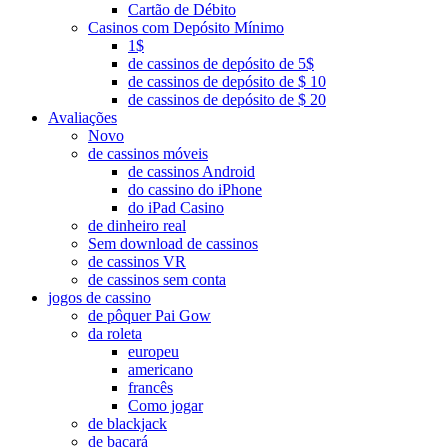
Cartão de Débito
Casinos com Depósito Mínimo
1$
de cassinos de depósito de 5$
de cassinos de depósito de $ 10
de cassinos de depósito de $ 20
Avaliações
Novo
de cassinos móveis
de cassinos Android
do cassino do iPhone
do iPad Casino
de dinheiro real
Sem download de cassinos
de cassinos VR
de cassinos sem conta
jogos de cassino
de pôquer Pai Gow
da roleta
europeu
americano
francês
Como jogar
de blackjack
de bacará