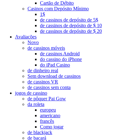
Cartão de Débito
Casinos com Depósito Mínimo
1$
de cassinos de depósito de 5$
de cassinos de depósito de $ 10
de cassinos de depósito de $ 20
Avaliações
Novo
de cassinos móveis
de cassinos Android
do cassino do iPhone
do iPad Casino
de dinheiro real
Sem download de cassinos
de cassinos VR
de cassinos sem conta
jogos de cassino
de pôquer Pai Gow
da roleta
europeu
americano
francês
Como jogar
de blackjack
de bacará