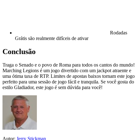
Rodadas
Grátis são realmente difíceis de ativar
Conclusão
Traga o Senado e o povo de Roma para todos os cantos do mundo!
Marching Legions é um jogo divertido com um jackpot atraente e
uma ótima taxa de RTP. Limites de apostas baixos tornam este jogo
perfeito para uma sessão de jogo fácil e tranquila. Se você gosta do
estilo Gladiador, este jogo é sem dúvida para você!
Autor:
Jerry Stickman