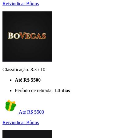
Reivindicar Bônus
Classificação:
8.3
/
10
Até R$ 5500
Período de retirada:
1-3 dias
Até R$ 5500
Reivindicar Bônus