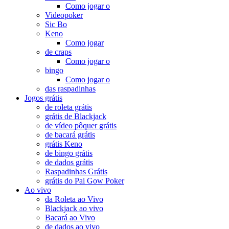
Como jogar o
Videopoker
Sic Bo
Keno
Como jogar
de craps
Como jogar o
bingo
Como jogar o
das raspadinhas
Jogos grátis
de roleta grátis
grátis de Blackjack
de vídeo pôquer grátis
de bacará grátis
grátis Keno
de bingo grátis
de dados grátis
Raspadinhas Grátis
grátis do Pai Gow Poker
Ao vivo
da Roleta ao Vivo
Blackjack ao vivo
Bacará ao Vivo
de dados ao vivo