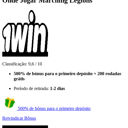
Onde Jogar Marching Legions
Classificação:
9,6
/
10
500% de bónus para o primeiro depósito + 200 rodadas
grátis
Período de retirada:
1-2 dias
500% de bónus para o primeiro depósito
Reivindicar Bônus