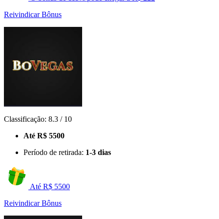
Reivindicar Bônus
Classificação:
8.3
/
10
Até R$ 5500
Período de retirada:
1-3 dias
Até R$ 5500
Reivindicar Bônus