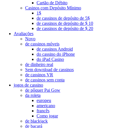
Cartão de Débito
Casinos com Depósito Mínimo
1$
de cassinos de depósito de 5$
de cassinos de depósito de $ 10
de cassinos de depósito de $ 20
Avaliações
Novo
de cassinos móveis
de cassinos Android
do cassino do iPhone
do iPad Casino
de dinheiro real
Sem download de cassinos
de cassinos VR
de cassinos sem conta
jogos de cassino
de pôquer Pai Gow
da roleta
europeu
americano
francês
Como jogar
de blackjack
de bacará