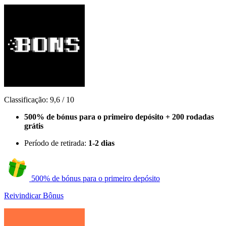
Classificação:
9,6
/
10
500% de bónus para o primeiro depósito + 200 rodadas
grátis
Período de retirada:
1-2 dias
500% de bónus para o primeiro depósito
Reivindicar Bônus