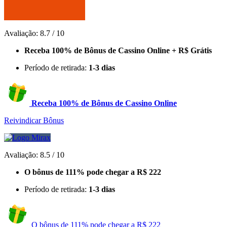
Avaliação:
8.7
/
10
Receba 100% de Bônus de Cassino Online + R$ Grátis
Período de retirada:
1-3 dias
Receba 100% de Bônus de Cassino Online
Reivindicar Bônus
Avaliação:
8.5
/
10
O bônus de 111% pode chegar a R$ 222
Período de retirada:
1-3 dias
O bônus de 111% pode chegar a R$ 222