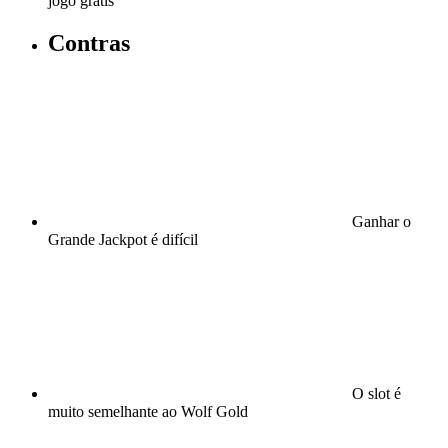
jogo grátis
Contras
Ganhar o
Grande Jackpot é difícil
O slot é
muito semelhante ao Wolf Gold