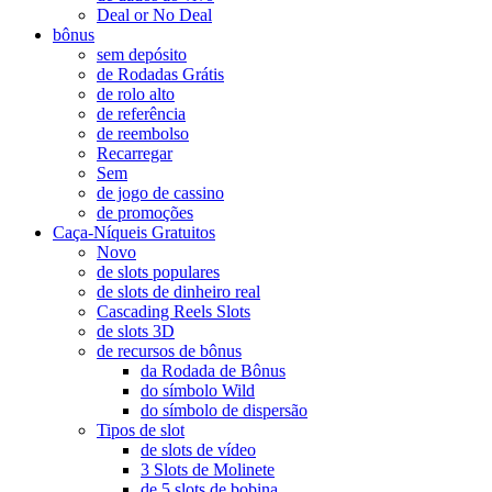
Deal or No Deal
bônus
sem depósito
de Rodadas Grátis
de rolo alto
de referência
de reembolso
Recarregar
Sem
de jogo de cassino
de promoções
Caça-Níqueis Gratuitos
Novo
de slots populares
de slots de dinheiro real
Cascading Reels Slots
de slots 3D
de recursos de bônus
da Rodada de Bônus
do símbolo Wild
do símbolo de dispersão
Tipos de slot
de slots de vídeo
3 Slots de Molinete
de 5 slots de bobina