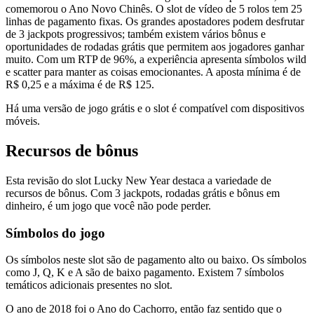
comemorou o Ano Novo Chinês. O slot de vídeo de 5 rolos tem 25
linhas de pagamento fixas. Os grandes apostadores podem desfrutar
de 3 jackpots progressivos; também existem vários bônus e
oportunidades de rodadas grátis que permitem aos jogadores ganhar
muito. Com um RTP de 96%, a experiência apresenta símbolos wild
e scatter para manter as coisas emocionantes. A aposta mínima é de
R$ 0,25 e a máxima é de R$ 125.
Há uma versão de jogo grátis e o slot é compatível com dispositivos
móveis.
Recursos de bônus
Esta revisão do slot Lucky New Year destaca a variedade de
recursos de bônus. Com 3 jackpots, rodadas grátis e bônus em
dinheiro, é um jogo que você não pode perder.
Símbolos do jogo
Os símbolos neste slot são de pagamento alto ou baixo. Os símbolos
como J, Q, K e A são de baixo pagamento. Existem 7 símbolos
temáticos adicionais presentes no slot.
O ano de 2018 foi o Ano do Cachorro, então faz sentido que o