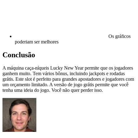
Os gráficos
poderiam ser melhores
Conclusão
A máquina caça-níqueis Lucky New Year permite que os jogadores
ganhem muito. Tem vários bônus, incluindo jackpots e rodadas
grátis. Este slot é perfeito para grandes apostadores e jogadores com
um orçamento limitado. A versão de jogo grátis permite que você
tenha uma ideia do jogo. Você não quer perder isso.