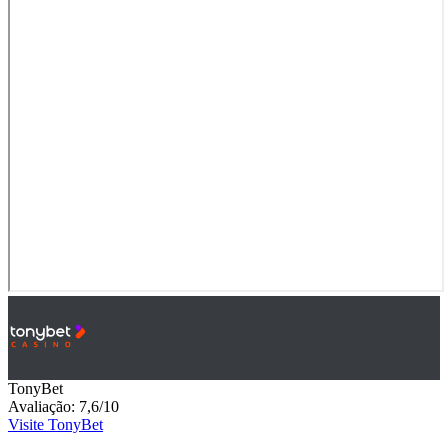
TonyBet
Avaliação: 7,6/10
Visite TonyBet