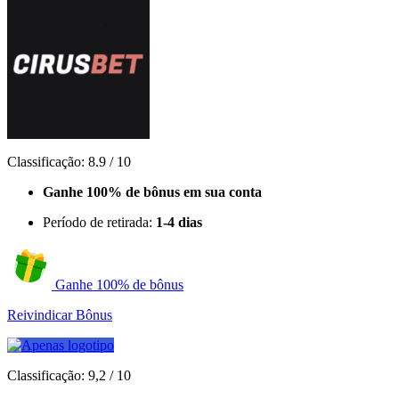
Classificação:
8.9
/
10
Ganhe 100% de bônus em sua conta
Período de retirada:
1-4 dias
Ganhe 100% de bônus
Reivindicar Bônus
Classificação:
9,2
/
10