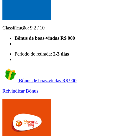
Classificação:
9.2
/
10
Bônus de boas-vindas R$ 900
Período de retirada:
2-3 dias
Bônus de boas-vindas R$ 900
Reivindicar Bônus