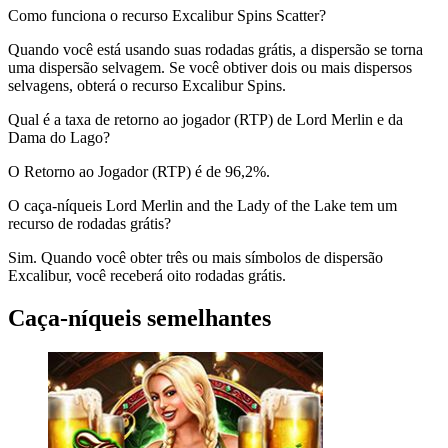
Como funciona o recurso Excalibur Spins Scatter?
Quando você está usando suas rodadas grátis, a dispersão se torna
uma dispersão selvagem. Se você obtiver dois ou mais dispersos
selvagens, obterá o recurso Excalibur Spins.
Qual é a taxa de retorno ao jogador (RTP) de Lord Merlin e da
Dama do Lago?
O Retorno ao Jogador (RTP) é de 96,2%.
O caça-níqueis Lord Merlin and the Lady of the Lake tem um
recurso de rodadas grátis?
Sim. Quando você obter três ou mais símbolos de dispersão
Excalibur, você receberá oito rodadas grátis.
Caça-níqueis semelhantes