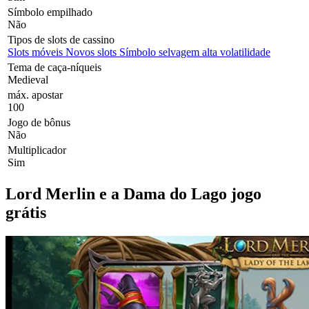
Símbolo empilhado
Não
Tipos de slots de cassino
Slots móveis
Novos slots
Símbolo selvagem
alta volatilidade
Tema de caça-níqueis
Medieval
máx. apostar
100
Jogo de bônus
Não
Multiplicador
Sim
Lord Merlin e a Dama do Lago jogo
grátis