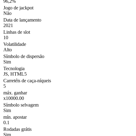
96,2%
Jogo de jackpot
Não
Data de lançamento
2021
Linhas de slot
10
Volatilidade
Alto
Símbolo de dispersão
Sim
Tecnologia
JS, HTML5
Carretéis de caça-níqueis
5
máx. ganhar
x10000.00
Símbolo selvagem
Sim
mín. apostar
0.1
Rodadas grátis
Sim