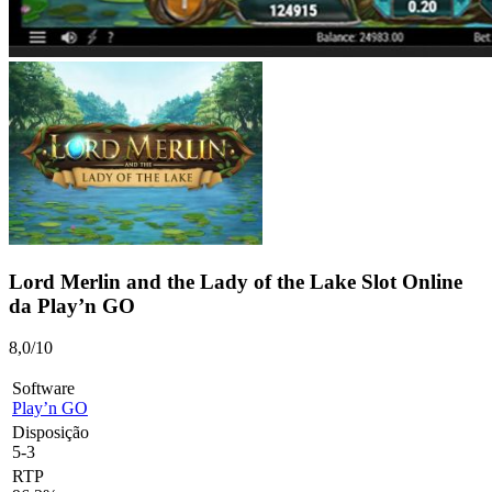
Lord Merlin and the Lady of the Lake Slot Online
da Play’n GO
8,0/10
Software
Play’n GO
Disposição
5-3
RTP