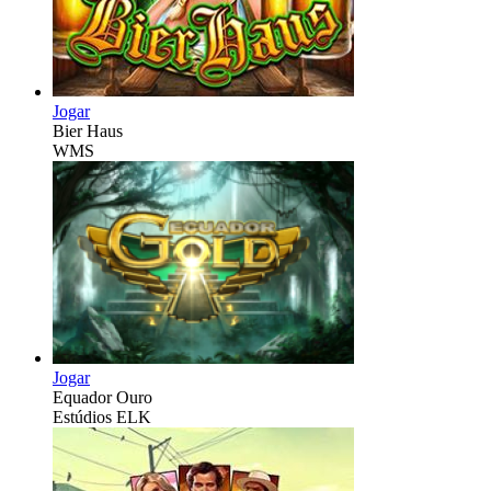
Jogar
Bier Haus
WMS
Jogar
Equador Ouro
Estúdios ELK