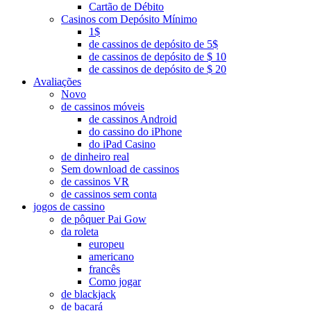
Cartão de Débito
Casinos com Depósito Mínimo
1$
de cassinos de depósito de 5$
de cassinos de depósito de $ 10
de cassinos de depósito de $ 20
Avaliações
Novo
de cassinos móveis
de cassinos Android
do cassino do iPhone
do iPad Casino
de dinheiro real
Sem download de cassinos
de cassinos VR
de cassinos sem conta
jogos de cassino
de pôquer Pai Gow
da roleta
europeu
americano
francês
Como jogar
de blackjack
de bacará