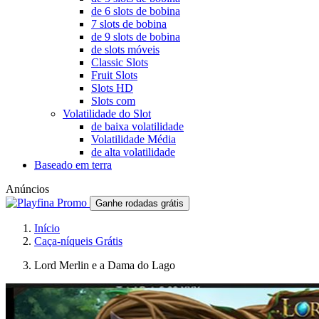
de 6 slots de bobina
7 slots de bobina
de 9 slots de bobina
de slots móveis
Classic Slots
Fruit Slots
Slots HD
Slots com
Volatilidade do Slot
de baixa volatilidade
Volatilidade Média
de alta volatilidade
Baseado em terra
Anúncios
Ganhe rodadas grátis
Início
Caça-níqueis Grátis
Lord Merlin e a Dama do Lago