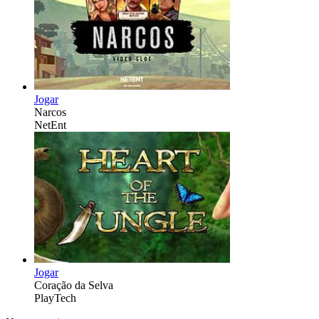
Jogar
Narcos
NetEnt
Jogar
Coração da Selva
PlayTech