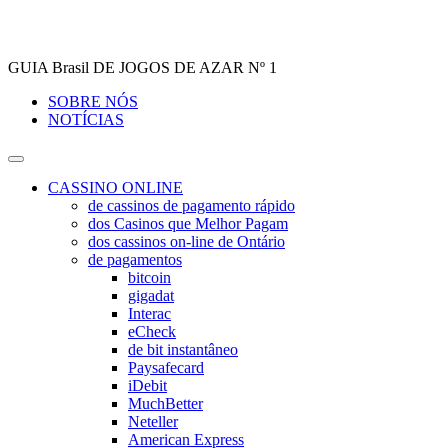
casino-online-brazil
GUIA Brasil DE JOGOS DE AZAR Nº 1
SOBRE NÓS
NOTÍCIAS
CASSINO ONLINE
de cassinos de pagamento rápido
dos Casinos que Melhor Pagam
dos cassinos on-line de Ontário
de pagamentos
bitcoin
gigadat
Interac
eCheck
de bit instantâneo
Paysafecard
iDebit
MuchBetter
Neteller
American Express