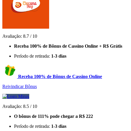
Avaliação:
8.7
/
10
Receba 100% de Bônus de Cassino Online + R$ Grátis
Período de retirada:
1-3 dias
Receba 100% de Bônus de Cassino Online
Reivindicar Bônus
Avaliação:
8.5
/
10
O bônus de 111% pode chegar a R$ 222
Período de retirada:
1-3 dias