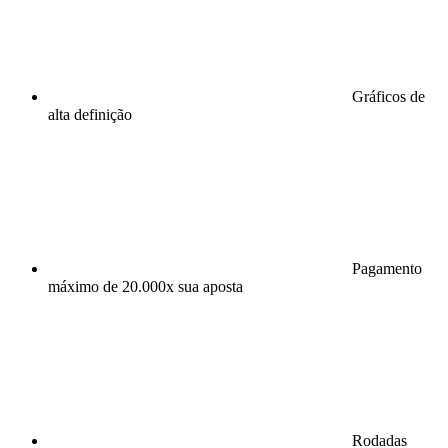
Gráficos de
alta definição
Pagamento
máximo de 20.000x sua aposta
Rodadas