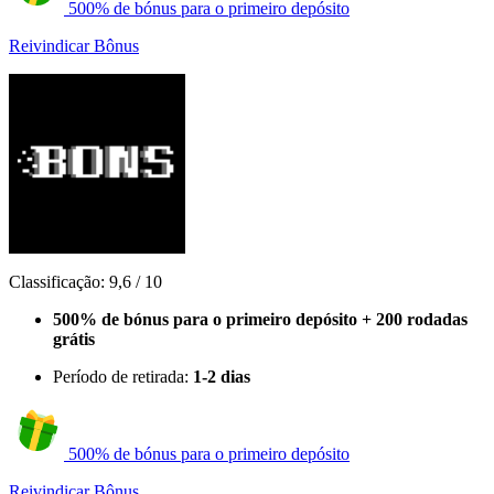
500% de bónus para o primeiro depósito
Reivindicar Bônus
Classificação:
9,6
/
10
500% de bónus para o primeiro depósito + 200 rodadas
grátis
Período de retirada:
1-2 dias
500% de bónus para o primeiro depósito
Reivindicar Bônus