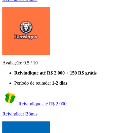
Avaliação:
9.5
/
10
Reivindique até R$ 2.000 + 150 R$ grátis
Período de retirada:
1-2 dias
Reivindique até R$ 2.000
Reivindicar Bônus