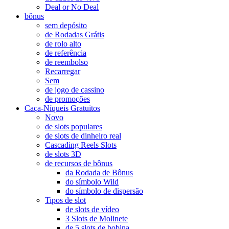
Deal or No Deal
bônus
sem depósito
de Rodadas Grátis
de rolo alto
de referência
de reembolso
Recarregar
Sem
de jogo de cassino
de promoções
Caça-Níqueis Gratuitos
Novo
de slots populares
de slots de dinheiro real
Cascading Reels Slots
de slots 3D
de recursos de bônus
da Rodada de Bônus
do símbolo Wild
do símbolo de dispersão
Tipos de slot
de slots de vídeo
3 Slots de Molinete
de 5 slots de bobina