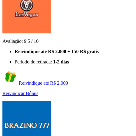
Avaliação:
9.5
/
10
Reivindique até R$ 2.000 + 150 R$ grátis
Período de retirada:
1-2 dias
Reivindique até R$ 2.000
Reivindicar Bônus