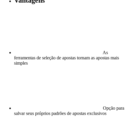
Vantagens
As
ferramentas de seleção de apostas tornam as apostas mais
simples
Opção para
salvar seus próprios padrões de apostas exclusivos