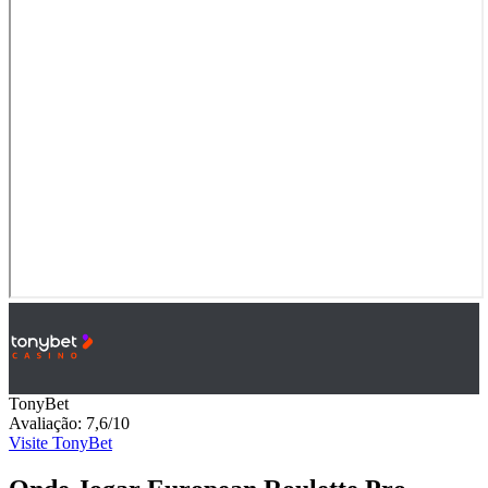
TonyBet
Avaliação: 7,6/10
Visite TonyBet