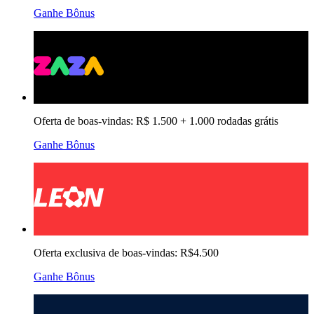
Ganhe Bônus
Oferta de boas-vindas: R$ 1.500 + 1.000 rodadas grátis
Ganhe Bônus
Oferta exclusiva de boas-vindas: R$4.500
Ganhe Bônus