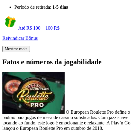
Período de retirada:
1-5 dias
Até R$ 100 + 100 R$
Reivindicar Bônus
Mostrar mais
Fatos e números da jogabilidade
O European Roulette Pro define o
padrão para jogos de mesa de cassino sofisticados. Com jazz suave
tocando ao fundo, este jogo é emocionante e relaxante. A Play’n Go
lançou o European Roulette Pro em outubro de 2018.