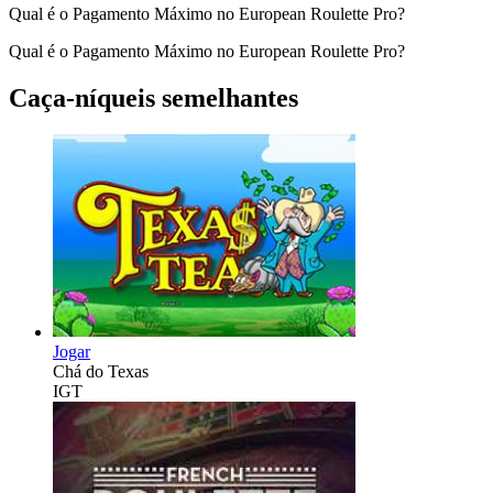
Qual é o Pagamento Máximo no European Roulette Pro?
Qual é o Pagamento Máximo no European Roulette Pro?
Caça-níqueis semelhantes
Jogar
Chá do Texas
IGT