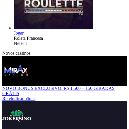
Jogar
Roleta Francesa
NetEnt
Novos cassinos
NOVO BÔNUS EXCLUSIVO: R$ 1.500 + 150 GIRADAS
GRÁTIS
Reivindicar bônus