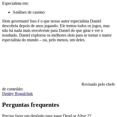
Especialista em:
Análises de cassino
Slots governam! Isso é o que nosso autor especialista Daniel
descobriu depois de anos jogando. Ele tentou todos os jogos, mas
não há nada mais envolvente para Daniel do que girar e ver o
resultado. Daniel explorou os melhores slots para se tornar o maior
especialista do mundo – ou, pelo menos, um deles.
Revisado pelo chefe
de conteúdo:
Dmitry Rogalchuk
Perguntas frequentes
Preciso fazer um depósito para jogar Dead or Alive 2?