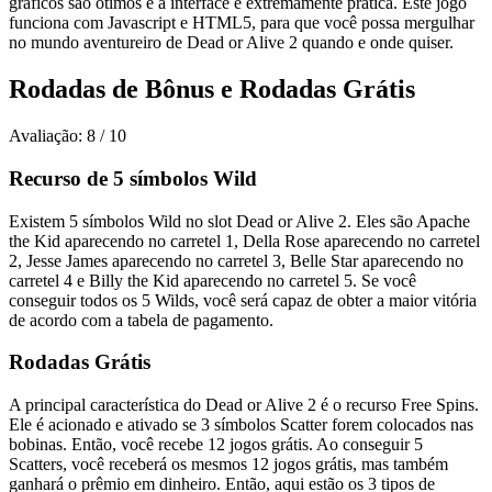
gráficos são ótimos e a interface é extremamente prática. Este jogo
funciona com Javascript e HTML5, para que você possa mergulhar
no mundo aventureiro de Dead or Alive 2 quando e onde quiser.
Rodadas de Bônus e Rodadas Grátis
Avaliação:
8
/
10
Recurso de 5 símbolos Wild
Existem 5 símbolos Wild no slot Dead or Alive 2. Eles são Apache
the Kid aparecendo no carretel 1, Della Rose aparecendo no carretel
2, Jesse James aparecendo no carretel 3, Belle Star aparecendo no
carretel 4 e Billy the Kid aparecendo no carretel 5. Se você
conseguir todos os 5 Wilds, você será capaz de obter a maior vitória
de acordo com a tabela de pagamento.
Rodadas Grátis
A principal característica do Dead or Alive 2 é o recurso Free Spins.
Ele é acionado e ativado se 3 símbolos Scatter forem colocados nas
bobinas. Então, você recebe 12 jogos grátis. Ao conseguir 5
Scatters, você receberá os mesmos 12 jogos grátis, mas também
ganhará o prêmio em dinheiro. Então, aqui estão os 3 tipos de