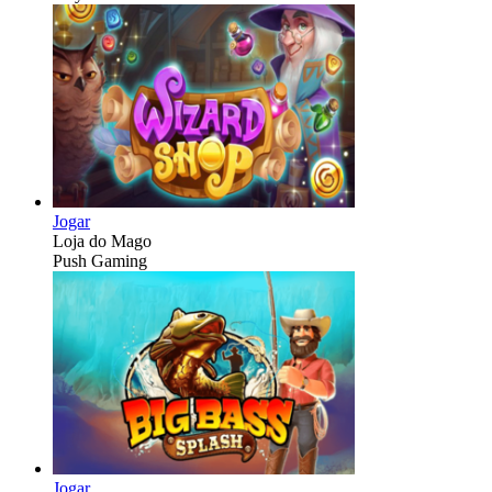
Jogar
Loja do Mago
Push Gaming
Jogar