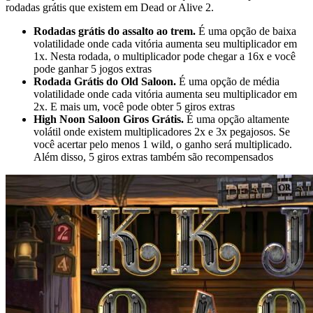
rodadas grátis que existem em Dead or Alive 2.
Rodadas grátis do assalto ao trem.
É uma opção de baixa
volatilidade onde cada vitória aumenta seu multiplicador em
1x. Nesta rodada, o multiplicador pode chegar a 16x e você
pode ganhar 5 jogos extras
Rodada Grátis do Old Saloon.
É uma opção de média
volatilidade onde cada vitória aumenta seu multiplicador em
2x. E mais um, você pode obter 5 giros extras
High Noon Saloon Giros Grátis.
É uma opção altamente
volátil onde existem multiplicadores 2x e 3x pegajosos. Se
você acertar pelo menos 1 wild, o ganho será multiplicado.
Além disso, 5 giros extras também são recompensados ​​