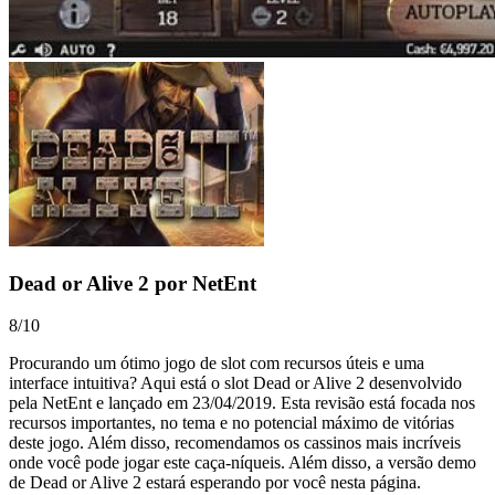
Dead or Alive 2 por NetEnt
8/10
Procurando um ótimo jogo de slot com recursos úteis e uma
interface intuitiva? Aqui está o slot Dead or Alive 2 desenvolvido
pela NetEnt e lançado em 23/04/2019. Esta revisão está focada nos
recursos importantes, no tema e no potencial máximo de vitórias
deste jogo. Além disso, recomendamos os cassinos mais incríveis
onde você pode jogar este caça-níqueis. Além disso, a versão demo
de Dead or Alive 2 estará esperando por você nesta página.