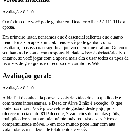
Avaliação:
8
/
10
O máximo que você pode ganhar em Dead or Alive 2 é 111.111x a
aposta.
Em primeiro lugar, pensamos que é essencial salientar que quanto
maior for a sua aposta inicial, mais você pode ganhar como
resultado, mas isso não significa que você tem que ir all-in. Gerencie
seu bankroll e jogue com responsabilidade – isso é obrigatório. No
entanto, se você jogar com a aposta mais alta e usar todos os tipos de
recursos de giro grátis e o recurso de 5 símbolos Wild.
Avaliação geral:
Avaliação:
8
/
10
A NetEnt é conhecida por seus slots de vídeo de alta qualidade e
com temas interessantes, e Dead or Alive 2 não é exceção. O que
podemos dizer? Você provavelmente gostará deste jogo, pois
oferece uma taxa de RTP decente, 3 variações de rodadas grátis,
multiplicadores, um grande prêmio máximo, visuais estéticos e
compatibilidade móvel. Nem todo mundo pode lidar com alta
volatilidade, mas depende totalmente de você.