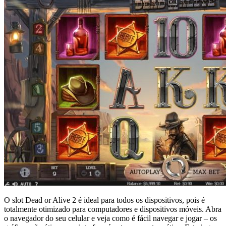
O slot Dead or Alive 2 é ideal para todos os dispositivos, pois é
totalmente otimizado para computadores e dispositivos móveis. Abra
o navegador do seu celular e veja como é fácil navegar e jogar – os