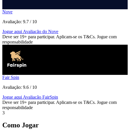
Nove
Avaliação:
9.7
/
10
Jogue aqui
Avaliação do Nove
Deve ser 19+ para participar. Aplicam-se os T&Cs. Jogue com
responsabilidade
Fair Spin
Avaliação:
9.6
/
10
Jogue aqui
Avaliação FairSpin
Deve ser 19+ para participar. Aplicam-se os T&Cs. Jogue com
responsabilidade
3
Como Jogar