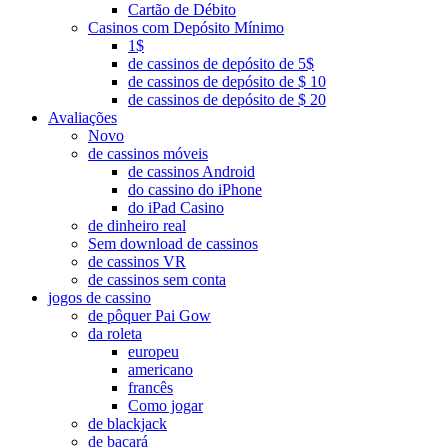
Cartão de Débito
Casinos com Depósito Mínimo
1$
de cassinos de depósito de 5$
de cassinos de depósito de $ 10
de cassinos de depósito de $ 20
Avaliações
Novo
de cassinos móveis
de cassinos Android
do cassino do iPhone
do iPad Casino
de dinheiro real
Sem download de cassinos
de cassinos VR
de cassinos sem conta
jogos de cassino
de pôquer Pai Gow
da roleta
europeu
americano
francês
Como jogar
de blackjack
de bacará