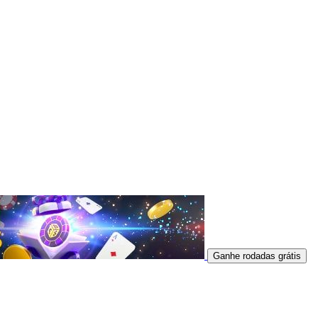
Ganhe rodadas grátis