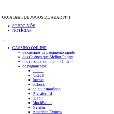
casino-online-brazil
GUIA Brasil DE JOGOS DE AZAR Nº 1
SOBRE NÓS
NOTÍCIAS
CASSINO ONLINE
de cassinos de pagamento rápido
dos Casinos que Melhor Pagam
dos cassinos on-line de Ontário
de pagamentos
bitcoin
gigadat
Interac
eCheck
de bit instantâneo
Paysafecard
iDebit
MuchBetter
Neteller
American Express