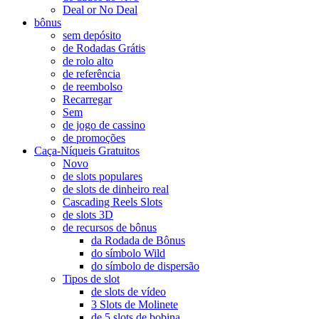
Deal or No Deal
bônus
sem depósito
de Rodadas Grátis
de rolo alto
de referência
de reembolso
Recarregar
Sem
de jogo de cassino
de promoções
Caça-Níqueis Gratuitos
Novo
de slots populares
de slots de dinheiro real
Cascading Reels Slots
de slots 3D
de recursos de bônus
da Rodada de Bônus
do símbolo Wild
do símbolo de dispersão
Tipos de slot
de slots de vídeo
3 Slots de Molinete
de 5 slots de bobina