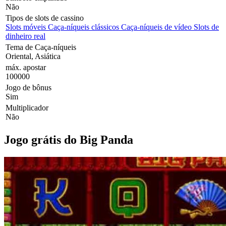
Não
Tipos de slots de cassino
Slots móveis
Caça-níqueis clássicos
Caça-níqueis de vídeo
Slots de
dinheiro real
Tema de Caça-níqueis
Oriental, Asiática
máx. apostar
100000
Jogo de bônus
Sim
Multiplicador
Não
Jogo grátis do Big Panda