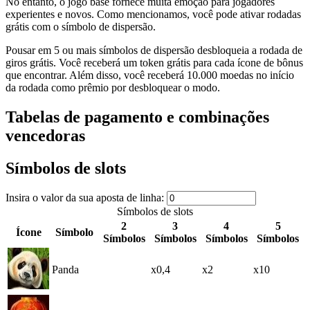
No entanto, o jogo base fornece muita emoção para jogadores
experientes e novos. Como mencionamos, você pode ativar rodadas
grátis com o símbolo de dispersão.
Pousar em 5 ou mais símbolos de dispersão desbloqueia a rodada de
giros grátis. Você receberá um token grátis para cada ícone de bônus
que encontrar. Além disso, você receberá 10.000 moedas no início
da rodada como prêmio por desbloquear o modo.
Tabelas de pagamento e combinações
vencedoras
Símbolos de slots
Insira o valor da sua aposta de linha:
Símbolos de slots
2
3
4
5
Ícone
Símbolo
Símbolos
Símbolos
Símbolos
Símbolos
Panda
x0,4
x2
x10