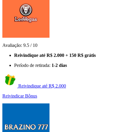
Avaliação:
9.5
/
10
Reivindique até R$ 2.000 + 150 R$ grátis
Período de retirada:
1-2 dias
Reivindique até R$ 2.000
Reivindicar Bônus