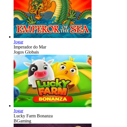
Jogar
Imperador do Mar
Jogos Globais
Jogar
Lucky Farm Bonanza
BGaming