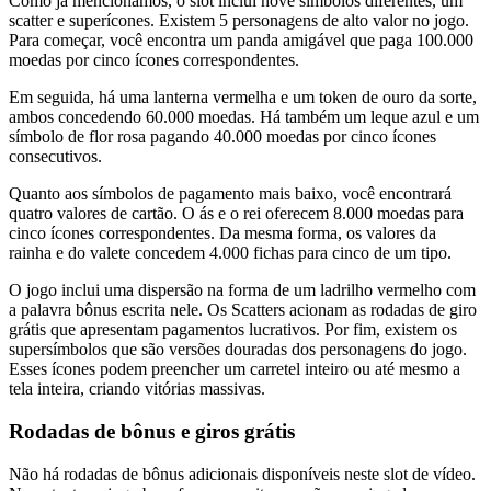
Como já mencionamos, o slot inclui nove símbolos diferentes, um
scatter e superícones. Existem 5 personagens de alto valor no jogo.
Para começar, você encontra um panda amigável que paga 100.000
moedas por cinco ícones correspondentes.
Em seguida, há uma lanterna vermelha e um token de ouro da sorte,
ambos concedendo 60.000 moedas. Há também um leque azul e um
símbolo de flor rosa pagando 40.000 moedas por cinco ícones
consecutivos.
Quanto aos símbolos de pagamento mais baixo, você encontrará
quatro valores de cartão. O ás e o rei oferecem 8.000 moedas para
cinco ícones correspondentes. Da mesma forma, os valores da
rainha e do valete concedem 4.000 fichas para cinco de um tipo.
O jogo inclui uma dispersão na forma de um ladrilho vermelho com
a palavra bônus escrita nele. Os Scatters acionam as rodadas de giro
grátis que apresentam pagamentos lucrativos. Por fim, existem os
supersímbolos que são versões douradas dos personagens do jogo.
Esses ícones podem preencher um carretel inteiro ou até mesmo a
tela inteira, criando vitórias massivas.
Rodadas de bônus e giros grátis
Não há rodadas de bônus adicionais disponíveis neste slot de vídeo.