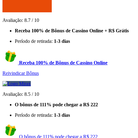
Avaliação:
8.7
/
10
Receba 100% de Bônus de Cassino Online + R$ Grátis
Período de retirada:
1-3 dias
Receba 100% de Bônus de Cassino Online
Reivindicar Bônus
Avaliação:
8.5
/
10
O bônus de 111% pode chegar a R$ 222
Período de retirada:
1-3 dias
O bônus de 111% pode chegar a R$ 222