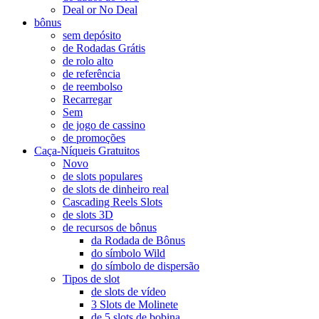
Deal or No Deal
bônus
sem depósito
de Rodadas Grátis
de rolo alto
de referência
de reembolso
Recarregar
Sem
de jogo de cassino
de promoções
Caça-Níqueis Gratuitos
Novo
de slots populares
de slots de dinheiro real
Cascading Reels Slots
de slots 3D
de recursos de bônus
da Rodada de Bônus
do símbolo Wild
do símbolo de dispersão
Tipos de slot
de slots de vídeo
3 Slots de Molinete
de 5 slots de bobina