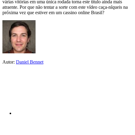
várias vitórias em uma única rodada torna este título ainda mais
atraente. Por que não tentar a sorte com este vídeo caça-níqueis na
próxima vez que estiver em um cassino online Brasil?
Autor:
Daniel Bennet