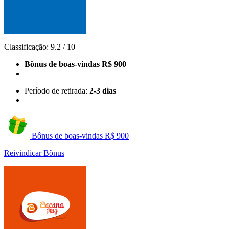
Classificação:
9.2
/
10
Bônus de boas-vindas R$ 900
Período de retirada:
2-3 dias
Bônus de boas-vindas R$ 900
Reivindicar Bônus