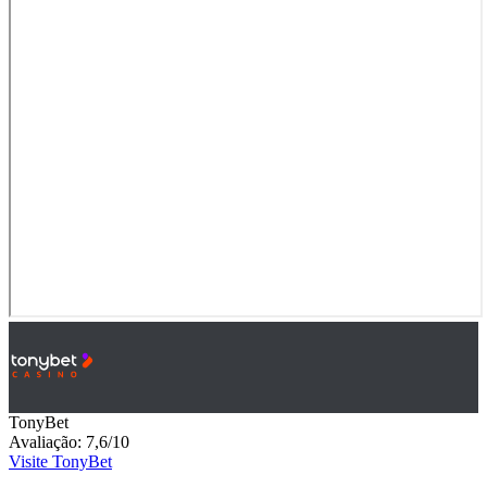
TonyBet
Avaliação: 7,6/10
Visite TonyBet