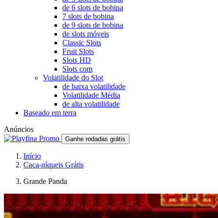
de 6 slots de bobina
7 slots de bobina
de 9 slots de bobina
de slots móveis
Classic Slots
Fruit Slots
Slots HD
Slots com
Volatilidade do Slot
de baixa volatilidade
Volatilidade Média
de alta volatilidade
Baseado em terra
Anúncios
Ganhe rodadas grátis
Início
Caça-níqueis Grátis
Grande Panda