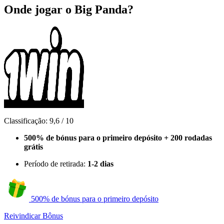
Onde jogar o Big Panda?
Classificação:
9,6
/
10
500% de bónus para o primeiro depósito + 200 rodadas
grátis
Período de retirada:
1-2 dias
500% de bónus para o primeiro depósito
Reivindicar Bônus