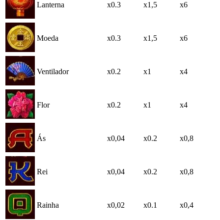
Lanterna
x0.3
x1,5
x6
Moeda
x0.3
x1,5
x6
Ventilador
x0.2
x1
x4
Flor
x0.2
x1
x4
Ás
x0,04
x0.2
x0,8
Rei
x0,04
x0.2
x0,8
Rainha
x0,02
x0.1
x0,4