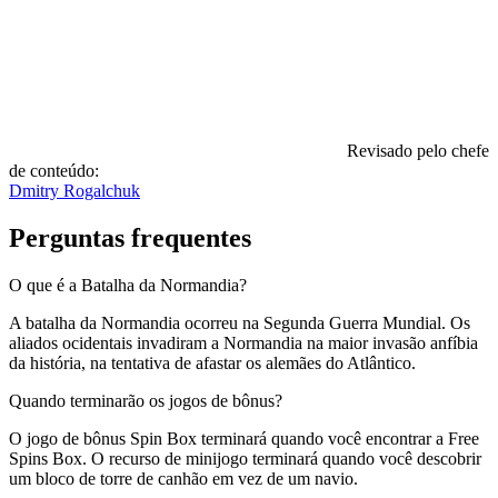
Revisado pelo chefe
de conteúdo:
Dmitry Rogalchuk
Perguntas frequentes
O que é a Batalha da Normandia?
A batalha da Normandia ocorreu na Segunda Guerra Mundial. Os
aliados ocidentais invadiram a Normandia na maior invasão anfíbia
da história, na tentativa de afastar os alemães do Atlântico.
Quando terminarão os jogos de bônus?
O jogo de bônus Spin Box terminará quando você encontrar a Free
Spins Box. O recurso de minijogo terminará quando você descobrir
um bloco de torre de canhão em vez de um navio.