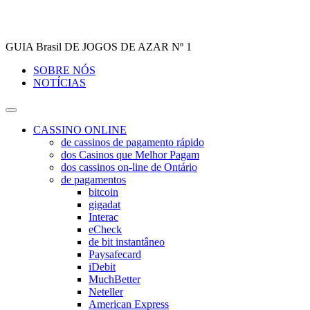
casino-online-brazil
GUIA Brasil DE JOGOS DE AZAR Nº 1
SOBRE NÓS
NOTÍCIAS
CASSINO ONLINE
de cassinos de pagamento rápido
dos Casinos que Melhor Pagam
dos cassinos on-line de Ontário
de pagamentos
bitcoin
gigadat
Interac
eCheck
de bit instantâneo
Paysafecard
iDebit
MuchBetter
Neteller
American Express