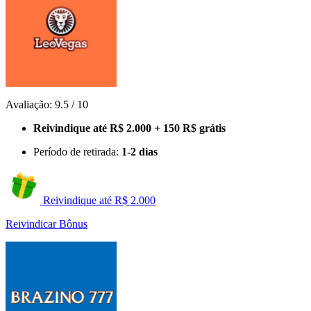
Avaliação:
9.5
/
10
Reivindique até R$ 2.000 + 150 R$ grátis
Período de retirada:
1-2 dias
Reivindique até R$ 2.000
Reivindicar Bônus