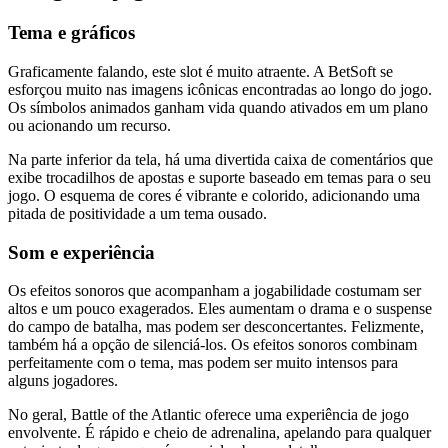
Tema e gráficos
Graficamente falando, este slot é muito atraente. A BetSoft se
esforçou muito nas imagens icônicas encontradas ao longo do jogo.
Os símbolos animados ganham vida quando ativados em um plano
ou acionando um recurso.
Na parte inferior da tela, há uma divertida caixa de comentários que
exibe trocadilhos de apostas e suporte baseado em temas para o seu
jogo. O esquema de cores é vibrante e colorido, adicionando uma
pitada de positividade a um tema ousado.
Som e experiência
Os efeitos sonoros que acompanham a jogabilidade costumam ser
altos e um pouco exagerados. Eles aumentam o drama e o suspense
do campo de batalha, mas podem ser desconcertantes. Felizmente,
também há a opção de silenciá-los. Os efeitos sonoros combinam
perfeitamente com o tema, mas podem ser muito intensos para
alguns jogadores.
No geral, Battle of the Atlantic oferece uma experiência de jogo
envolvente. É rápido e cheio de adrenalina, apelando para qualquer