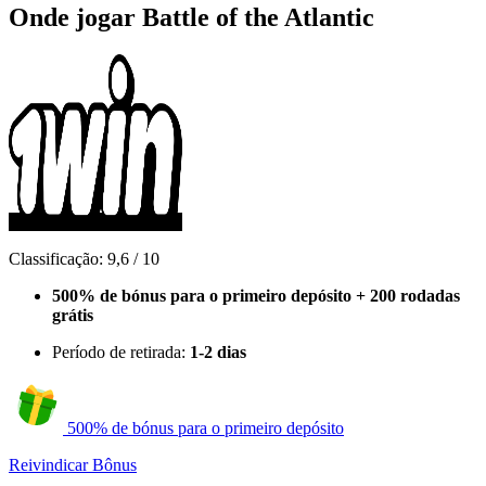
Onde jogar Battle of the Atlantic
Classificação:
9,6
/
10
500% de bónus para o primeiro depósito + 200 rodadas
grátis
Período de retirada:
1-2 dias
500% de bónus para o primeiro depósito
Reivindicar Bônus