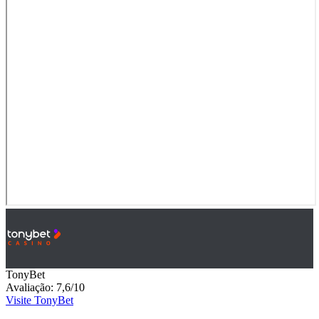
TonyBet
Avaliação: 7,6/10
Visite TonyBet