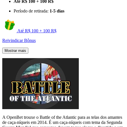
Até R$ 100 + 100 R$
Período de retirada:
1-5 dias
Até R$ 100 + 100 R$
Reivindicar Bônus
Mostrar mais
A OpenBet trouxe o Battle of the Atlantic para as telas dos amantes
de caça-níqueis em 2014. É um caça-níqueis com tema da Segunda