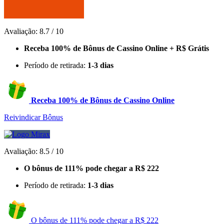
Avaliação:
8.7
/
10
Receba 100% de Bônus de Cassino Online + R$ Grátis
Período de retirada:
1-3 dias
Receba 100% de Bônus de Cassino Online
Reivindicar Bônus
Avaliação:
8.5
/
10
O bônus de 111% pode chegar a R$ 222
Período de retirada:
1-3 dias
O bônus de 111% pode chegar a R$ 222