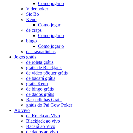
Como jogar o
Videopoker
Sic Bo
Keno
Como jogar
de craps
Como jogar o
bingo
Como jogar o
das raspadinhas
Jogos grátis
de roleta grátis
grátis de Blackjack
de vídeo pôquer grátis
de bacará grátis
grátis Keno
de bingo grátis
de dados grátis
Raspadinhas Grátis
grátis do Pai Gow Poker
Ao vivo
da Roleta ao Vivo
Blackjack ao vivo
Bacará ao Vivo
de dados ao vivo