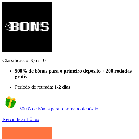
Classificação:
9,6
/
10
500% de bónus para o primeiro depósito + 200 rodadas
grátis
Período de retirada:
1-2 dias
500% de bónus para o primeiro depósito
Reivindicar Bônus