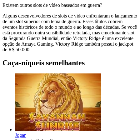
Existem outros slots de vídeo baseados em guerra?
Alguns desenvolvedores de slots de vídeo enfrentaram o lançamento
de um slot superior com tema de guerra. Esses títulos cobrem
eventos históricos de todo o mundo e ao longo das décadas. Se você
está procurando outra sensibilidade retratada, mas emocionante slot
da Segunda Guerra Mundial, então Victory Ridge é uma excelente
opção da Amaya Gaming. Victory Ridge também possui o jackpot
de R$ 50.000.
Caça-níqueis semelhantes
Jogar