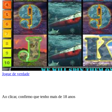
Jogue de verdade
Ao clicar, confirmo que tenho mais de 18 anos