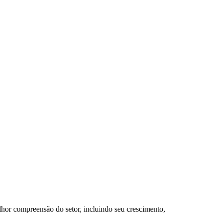
lhor compreensão do setor, incluindo seu crescimento,