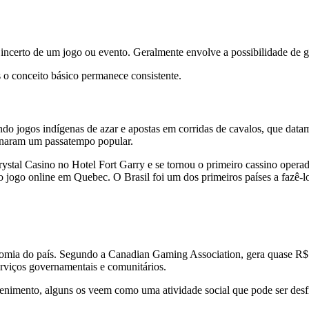
 incerto de um jogo ou evento. Geralmente envolve a possibilidade de g
as o conceito básico permanece consistente.
indo jogos indígenas de azar e apostas em corridas de cavalos, que data
ornaram um passatempo popular.
stal Casino no Hotel Fort Garry e se tornou o primeiro cassino operad
o jogo online em Quebec. O Brasil foi um dos primeiros países a fazê-l
conomia do país. Segundo a Canadian Gaming Association, gera quase R$
serviços governamentais e comunitários.
tenimento, alguns os veem como uma atividade social que pode ser desf