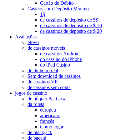
Cartão de Débito
Casinos com Depósito Mínimo
1$
de cassinos de depósito de 5$
de cassinos de depósito de $ 10
de cassinos de depósito de $ 20
Avaliações
Novo
de cassinos móveis
de cassinos Android
do cassino do iPhone
do iPad Casino
de dinheiro real
Sem download de cassinos
de cassinos VR
de cassinos sem conta
jogos de cassino
de pôquer Pai Gow
da roleta
europeu
americano
francês
Como jogar
de blackjack
de bacará