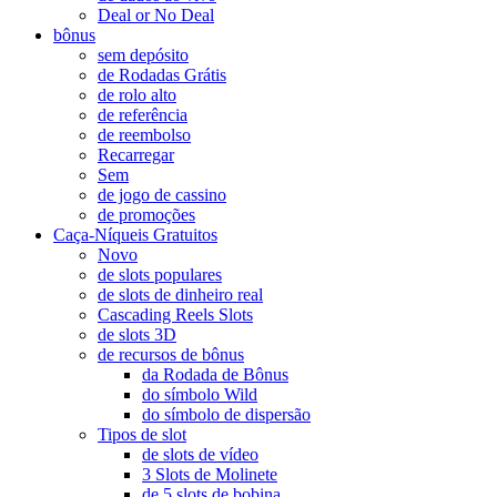
Deal or No Deal
bônus
sem depósito
de Rodadas Grátis
de rolo alto
de referência
de reembolso
Recarregar
Sem
de jogo de cassino
de promoções
Caça-Níqueis Gratuitos
Novo
de slots populares
de slots de dinheiro real
Cascading Reels Slots
de slots 3D
de recursos de bônus
da Rodada de Bônus
do símbolo Wild
do símbolo de dispersão
Tipos de slot
de slots de vídeo
3 Slots de Molinete
de 5 slots de bobina