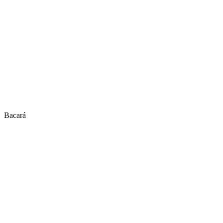
Bacará