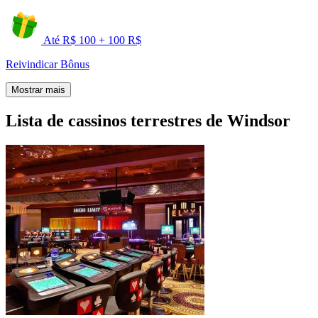
Até R$ 100 + 100 R$
Reivindicar Bônus
Mostrar mais
Lista de cassinos terrestres de Windsor