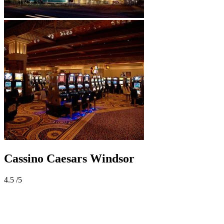
Cassino Caesars Windsor
4.5
/5