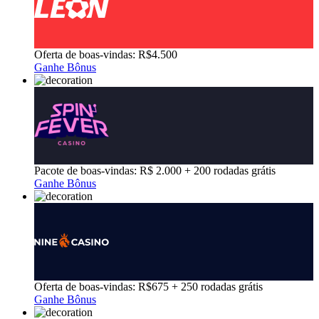
Oferta de boas-vindas: R$4.500
Ganhe Bônus
Pacote de boas-vindas: R$ 2.000 + 200 rodadas grátis
Ganhe Bônus
Oferta de boas-vindas: R$675 + 250 rodadas grátis
Ganhe Bônus