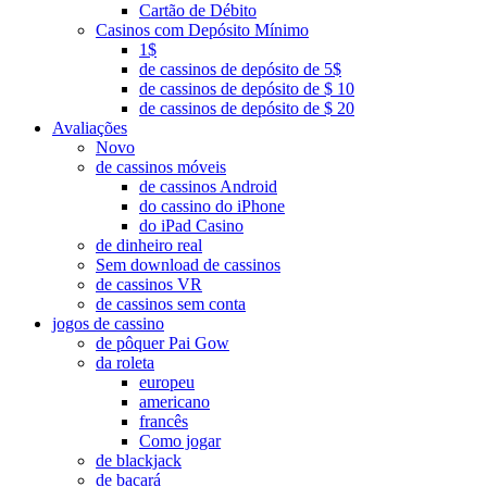
Cartão de Débito
Casinos com Depósito Mínimo
1$
de cassinos de depósito de 5$
de cassinos de depósito de $ 10
de cassinos de depósito de $ 20
Avaliações
Novo
de cassinos móveis
de cassinos Android
do cassino do iPhone
do iPad Casino
de dinheiro real
Sem download de cassinos
de cassinos VR
de cassinos sem conta
jogos de cassino
de pôquer Pai Gow
da roleta
europeu
americano
francês
Como jogar
de blackjack
de bacará