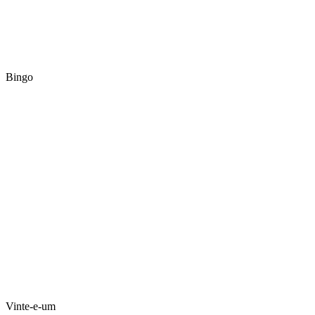
Bingo
Vinte-e-um