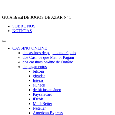
casino-online-brazil
GUIA Brasil DE JOGOS DE AZAR Nº 1
SOBRE NÓS
NOTÍCIAS
CASSINO ONLINE
de cassinos de pagamento rápido
dos Casinos que Melhor Pagam
dos cassinos on-line de Ontário
de pagamentos
bitcoin
gigadat
Interac
eCheck
de bit instantâneo
Paysafecard
iDebit
MuchBetter
Neteller
American Express