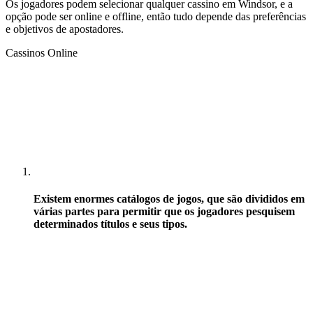
Os jogadores podem selecionar qualquer cassino em Windsor, e a
opção pode ser online e offline, então tudo depende das preferências
e objetivos de apostadores.
Cassinos Online
Existem enormes catálogos de jogos, que são divididos em
várias partes para permitir que os jogadores pesquisem
determinados títulos e seus tipos.