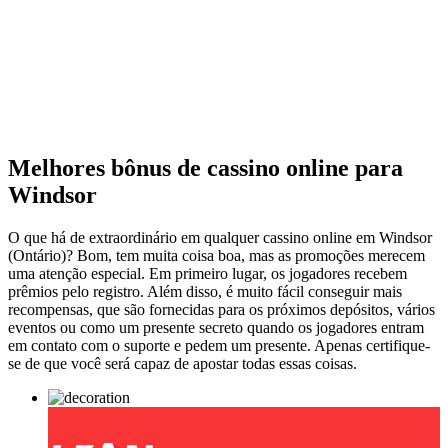
Melhores bônus de cassino online para
Windsor
O que há de extraordinário em qualquer cassino online em Windsor
(Ontário)? Bom, tem muita coisa boa, mas as promoções merecem
uma atenção especial. Em primeiro lugar, os jogadores recebem
prêmios pelo registro. Além disso, é muito fácil conseguir mais
recompensas, que são fornecidas para os próximos depósitos, vários
eventos ou como um presente secreto quando os jogadores entram
em contato com o suporte e pedem um presente. Apenas certifique-
se de que você será capaz de apostar todas essas coisas.