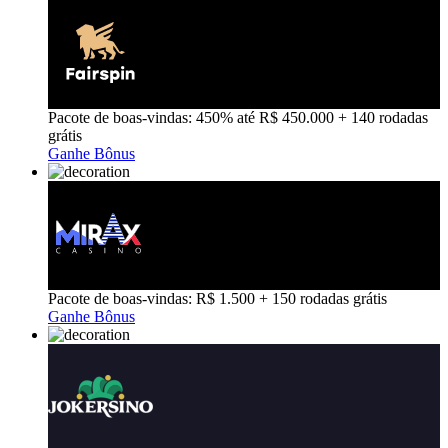
Pacote de boas-vindas: 450% até R$ 450.000 + 140 rodadas
grátis
Ganhe Bônus
Pacote de boas-vindas: R$ 1.500 + 150 rodadas grátis
Ganhe Bônus