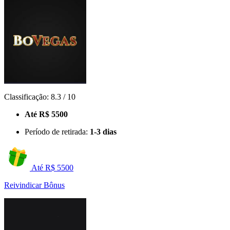
Classificação:
8.3
/
10
Até R$ 5500
Período de retirada:
1-3 dias
Até R$ 5500
Reivindicar Bônus