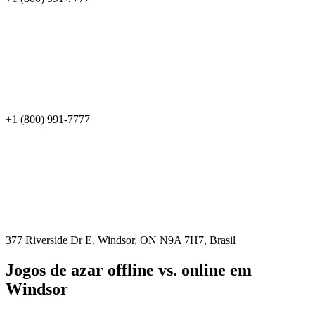
+1 (800) 991-7777
377 Riverside Dr E, Windsor, ON N9A 7H7, Brasil
Jogos de azar offline vs. online em
Windsor