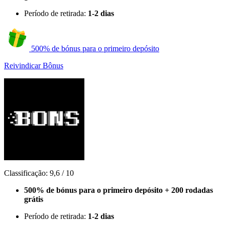
Período de retirada:
1-2 dias
500% de bónus para o primeiro depósito
Reivindicar Bônus
Classificação:
9,6
/
10
500% de bónus para o primeiro depósito + 200 rodadas
grátis
Período de retirada:
1-2 dias