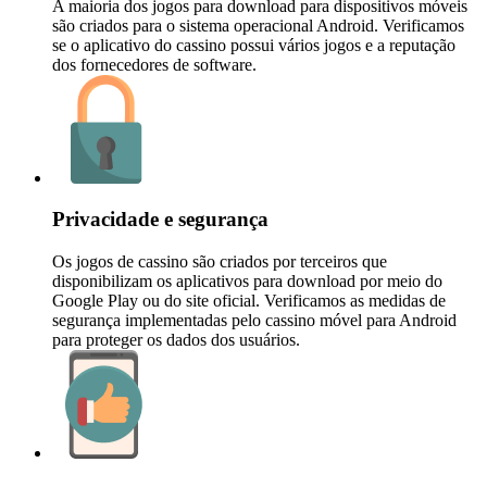
A maioria dos jogos para download para dispositivos móveis
são criados para o sistema operacional Android. Verificamos
se o aplicativo do cassino possui vários jogos e a reputação
dos fornecedores de software.
Privacidade e segurança
Os jogos de cassino são criados por terceiros que
disponibilizam os aplicativos para download por meio do
Google Play ou do site oficial. Verificamos as medidas de
segurança implementadas pelo cassino móvel para Android
para proteger os dados dos usuários.