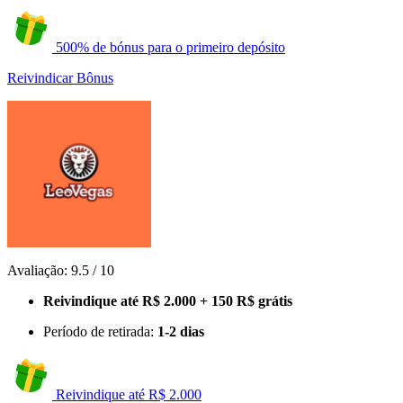
500% de bónus para o primeiro depósito
Reivindicar Bônus
Avaliação:
9.5
/
10
Reivindique até R$ 2.000 + 150 R$ grátis
Período de retirada:
1-2 dias
Reivindique até R$ 2.000