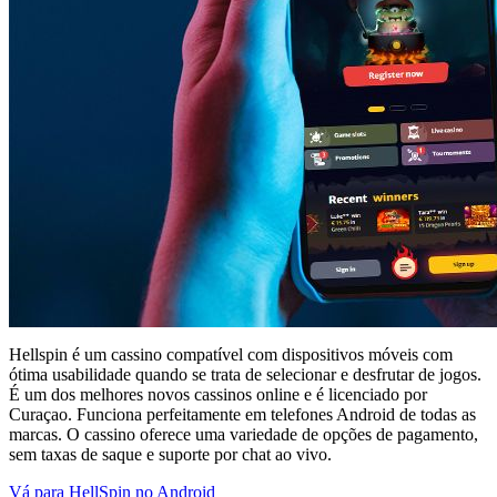
Hellspin é um cassino compatível com dispositivos móveis com
ótima usabilidade quando se trata de selecionar e desfrutar de jogos.
É um dos melhores novos cassinos online e é licenciado por
Curaçao. Funciona perfeitamente em telefones Android de todas as
marcas. O cassino oferece uma variedade de opções de pagamento,
sem taxas de saque e suporte por chat ao vivo.
Vá para HellSpin no Android