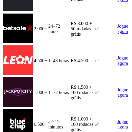
R$ 3.000 +
24–72
Jogue
2.000+
50 rodadas
✅
horas
agora
grátis
Jogue
4.500+
1–48 horas
R$ 4.500
✅
agora
R$ 1.500 +
Jogue
1.000+
1–72 horas
100 rodadas
✅
agora
grátis
R$ 1.000 +
até 15
Jogue
6.500+
100 rodadas
✅
minutos
agora
grátis