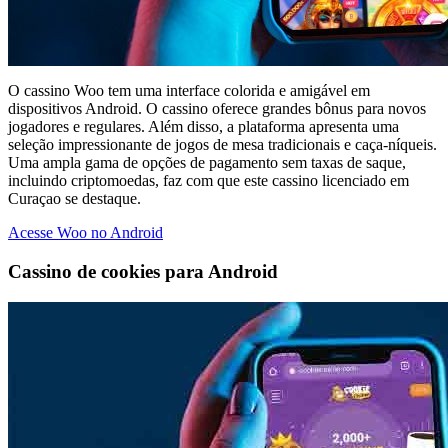
O cassino Woo tem uma interface colorida e amigável em
dispositivos Android. O cassino oferece grandes bônus para novos
jogadores e regulares. Além disso, a plataforma apresenta uma
seleção impressionante de jogos de mesa tradicionais e caça-níqueis.
Uma ampla gama de opções de pagamento sem taxas de saque,
incluindo criptomoedas, faz com que este cassino licenciado em
Curaçao se destaque.
Acesse Woo no Android
Cassino de cookies para Android