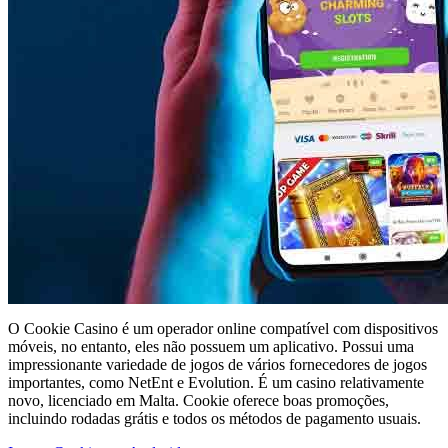
O Cookie Casino é um operador online compatível com dispositivos
móveis, no entanto, eles não possuem um aplicativo. Possui uma
impressionante variedade de jogos de vários fornecedores de jogos
importantes, como NetEnt e Evolution. É um casino relativamente
novo, licenciado em Malta. Cookie oferece boas promoções,
incluindo rodadas grátis e todos os métodos de pagamento usuais.