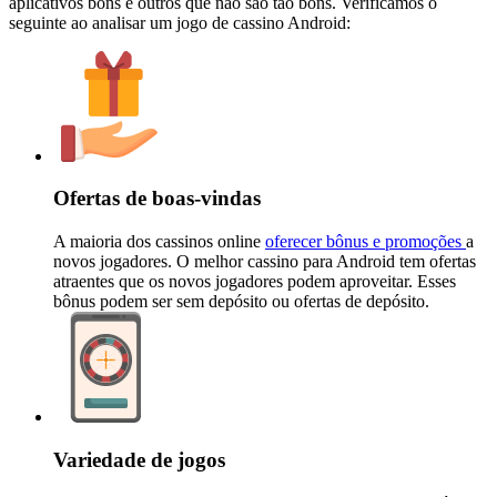
aplicativos bons e outros que não são tão bons. Verificamos o
seguinte ao analisar um jogo de cassino Android:
Ofertas de boas-vindas
A maioria dos cassinos online
oferecer bônus e promoções
a
novos jogadores. O melhor cassino para Android tem ofertas
atraentes que os novos jogadores podem aproveitar. Esses
bônus podem ser sem depósito ou ofertas de depósito.
Variedade de jogos