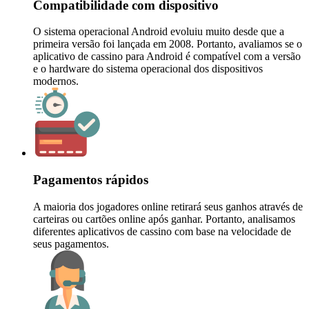
Compatibilidade com dispositivo
O sistema operacional Android evoluiu muito desde que a
primeira versão foi lançada em 2008. Portanto, avaliamos se o
aplicativo de cassino para Android é compatível com a versão
e o hardware do sistema operacional dos dispositivos
modernos.
Pagamentos rápidos
A maioria dos jogadores online retirará seus ganhos através de
carteiras ou cartões online após ganhar. Portanto, analisamos
diferentes aplicativos de cassino com base na velocidade de
seus pagamentos.