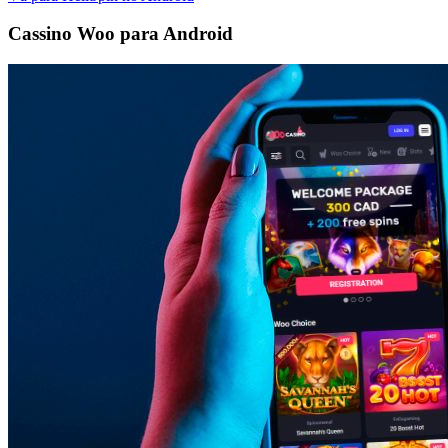
Cassino Woo para Android