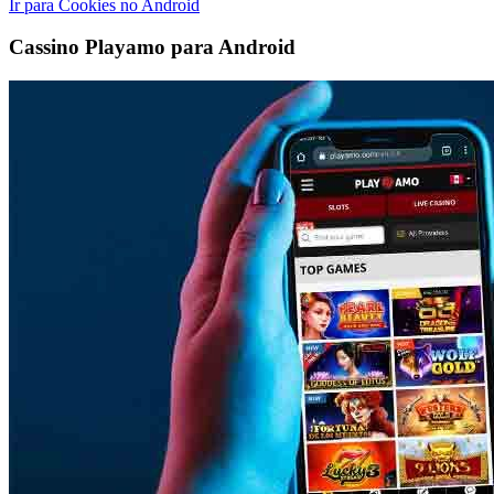
Ir para Cookies no Android
Cassino Playamo para Android