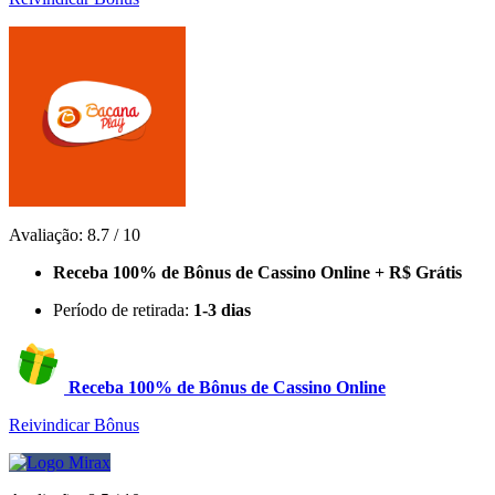
Avaliação:
8.7
/
10
Receba 100% de Bônus de Cassino Online + R$ Grátis
Período de retirada:
1-3 dias
Receba 100% de Bônus de Cassino Online
Reivindicar Bônus