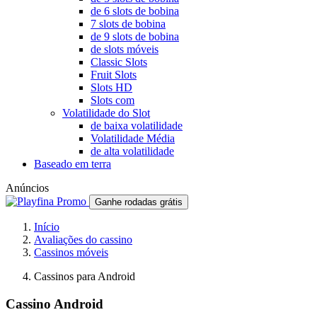
de 6 slots de bobina
7 slots de bobina
de 9 slots de bobina
de slots móveis
Classic Slots
Fruit Slots
Slots HD
Slots com
Volatilidade do Slot
de baixa volatilidade
Volatilidade Média
de alta volatilidade
Baseado em terra
Anúncios
Ganhe rodadas grátis
Início
Avaliações do cassino
Cassinos móveis
Cassinos para Android
Cassino Android