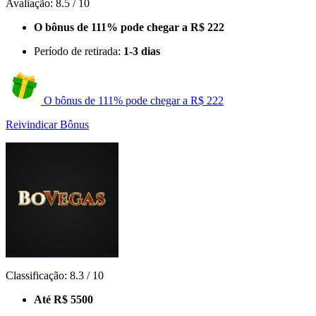
Avaliação:
8.5
/
10
O bônus de 111% pode chegar a R$ 222
Período de retirada:
1-3 dias
O bônus de 111% pode chegar a R$ 222
Reivindicar Bônus
Classificação:
8.3
/
10
Até R$ 5500