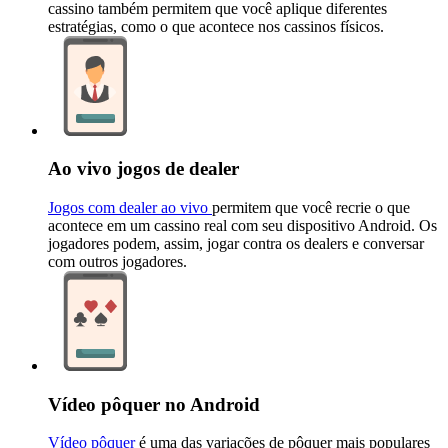
cassino também permitem que você aplique diferentes
estratégias, como o que acontece nos cassinos físicos.
Ao vivo jogos de dealer
Jogos com dealer ao vivo
permitem que você recrie o que
acontece em um cassino real com seu dispositivo Android. Os
jogadores podem, assim, jogar contra os dealers e conversar
com outros jogadores.
Vídeo pôquer no Android
Vídeo pôquer
é uma das variações de pôquer mais populares