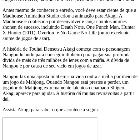
Antes mesmo de conhecer o enredo, você deve estar ciente de que a
Madhouse Animation Studio criou a animação para Akagi. A
Madhouse é conhecida por desenvolver e lançar muitos animes
shonen de sucesso, incluindo Death Note, One Punch Man, Hunter
X Hunter (2011), Overlord e No Game No Life (outro excelente
anime de jogos de azar).
A história de Touhai Densetsu Akagi começa com o personagem
Nangou lutando para conseguir dinheiro para pagar sua profunda
dívida de mais de três milhões de ienes com a máfia. A dívida de
Nangou é por causa de seu vício em jogos de azar.
Nangou faz uma aposta final em sua vida contra a máfia por meio de
um jogo de Mahjong. Quando Nangou está prestes a perder, um
jogador de Mahjong extremamente talentoso chamado Shigeru
Akagi aparece para ajudar. A história dá muitas reviravoltas a partir
daí.
Assista Akagi para saber o que acontece a seguir.