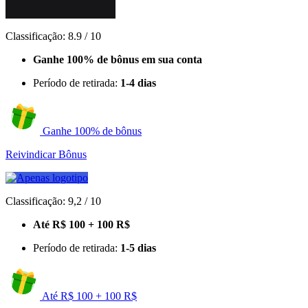
Classificação:
8.9
/
10
Ganhe 100% de bônus em sua conta
Período de retirada:
1-4 dias
Ganhe 100% de bônus
Reivindicar Bônus
Classificação:
9,2
/
10
Até R$ 100 + 100 R$
Período de retirada:
1-5 dias
Até R$ 100 + 100 R$