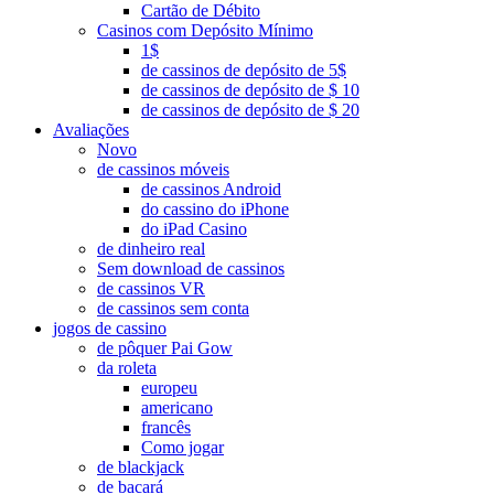
Cartão de Débito
Casinos com Depósito Mínimo
1$
de cassinos de depósito de 5$
de cassinos de depósito de $ 10
de cassinos de depósito de $ 20
Avaliações
Novo
de cassinos móveis
de cassinos Android
do cassino do iPhone
do iPad Casino
de dinheiro real
Sem download de cassinos
de cassinos VR
de cassinos sem conta
jogos de cassino
de pôquer Pai Gow
da roleta
europeu
americano
francês
Como jogar
de blackjack
de bacará