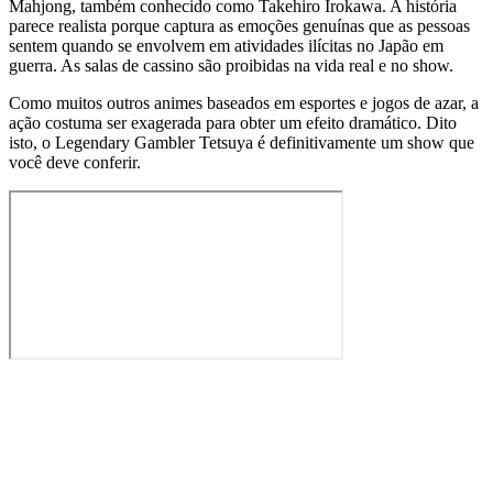
Mahjong, também conhecido como Takehiro Irokawa. A história
parece realista porque captura as emoções genuínas que as pessoas
sentem quando se envolvem em atividades ilícitas no Japão em
guerra. As salas de cassino são proibidas na vida real e no show.
Como muitos outros animes baseados em esportes e jogos de azar, a
ação costuma ser exagerada para obter um efeito dramático. Dito
isto, o Legendary Gambler Tetsuya é definitivamente um show que
você deve conferir.