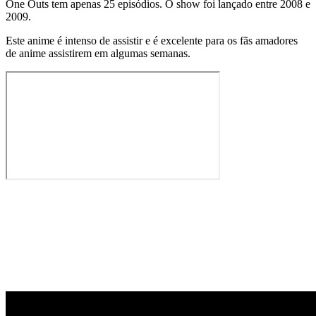
One Outs tem apenas 25 episódios. O show foi lançado entre 2008 e
2009.
Este anime é intenso de assistir e é excelente para os fãs amadores
de anime assistirem em algumas semanas.