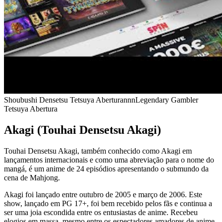
Shoubushi Densetsu Tetsuya AberturannnLegendary Gambler
Tetsuya Abertura
Akagi (Touhai Densetsu Akagi)
Touhai Densetsu Akagi, também conhecido como Akagi em
lançamentos internacionais e como uma abreviação para o nome do
mangá, é um anime de 24 episódios apresentando o submundo da
cena de Mahjong.
Akagi foi lançado entre outubro de 2005 e março de 2006. Este
show, lançado em PG 17+, foi bem recebido pelos fãs e continua a
ser uma joia escondida entre os entusiastas de anime. Recebeu
elogios em massa, mesmo entre os espectadores amadores de anime.