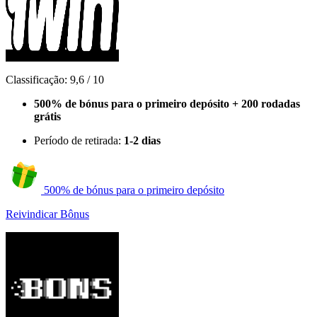
Classificação:
9,6
/
10
500% de bónus para o primeiro depósito + 200 rodadas
grátis
Período de retirada:
1-2 dias
500% de bónus para o primeiro depósito
Reivindicar Bônus