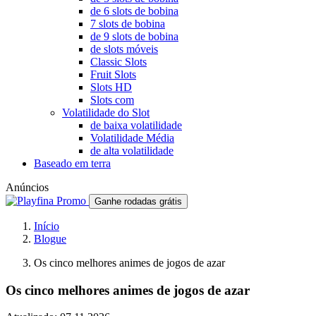
de 6 slots de bobina
7 slots de bobina
de 9 slots de bobina
de slots móveis
Classic Slots
Fruit Slots
Slots HD
Slots com
Volatilidade do Slot
de baixa volatilidade
Volatilidade Média
de alta volatilidade
Baseado em terra
Anúncios
Ganhe rodadas grátis
Início
Blogue
Os cinco melhores animes de jogos de azar
Os cinco melhores animes de jogos de azar