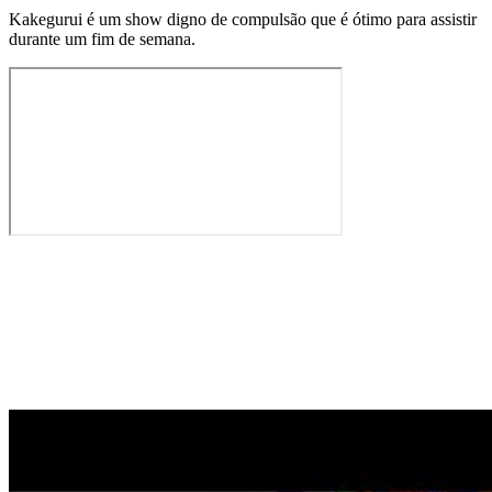
Kakegurui é um show digno de compulsão que é ótimo para assistir
durante um fim de semana.