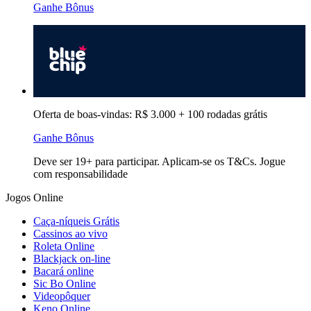
Ganhe Bônus
Oferta de boas-vindas: R$ 3.000 + 100 rodadas grátis
Ganhe Bônus
Deve ser 19+ para participar. Aplicam-se os T&Cs. Jogue
com responsabilidade
Jogos Online
Caça-níqueis Grátis
Cassinos ao vivo
Roleta Online
Blackjack on-line
Bacará online
Sic Bo Online
Videopôquer
Keno Online