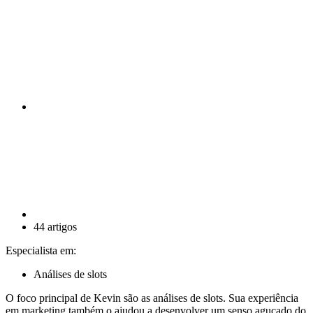
44 artigos
Especialista em:
Análises de slots
O foco principal de Kevin são as análises de slots. Sua experiência
em marketing também o ajudou a desenvolver um senso aguçado do