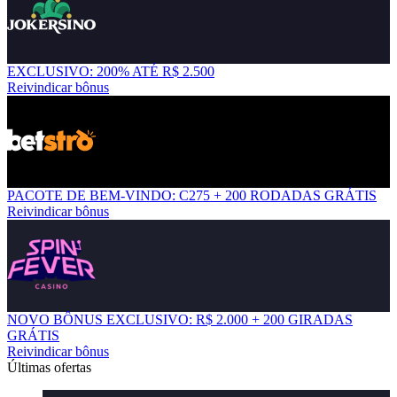
EXCLUSIVO: 200% ATÉ R$ 2.500
Reivindicar bônus
PACOTE DE BEM-VINDO: C275 + 200 RODADAS GRÁTIS
Reivindicar bônus
NOVO BÔNUS EXCLUSIVO: R$ 2.000 + 200 GIRADAS
GRÁTIS
Reivindicar bônus
Últimas ofertas