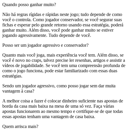
Quando posso ganhar muito?
Não há regras rígidas e rápidas neste jogo; tudo depende de como
você o controla. Como jogador conservador, se você segurar suas
fichas e esperar pelo grande retorno usando essa estratégia, poderá
ganhar muito. Além disso, você pode ganhar muito se estiver
jogando agressivamente. Tudo depende de você.
Posso ser um jogador agressivo e conservador?
Quanto mais você joga, mais experiência você tem. Além disso, se
você é novo no craps, talvez precise ler resenhas, artigos e assistir a
vídeos de jogabilidade. Se você tem uma compreensão profunda de
como o jogo funciona, pode estar familiarizado com essas duas
estratégias.
Sendo um jogador agressivo, como posso jogar sem dar muita
vantagem à casa?
A melhor coisa a fazer é colocar dinheiro suficiente nas apostas de
borda da casa mais baixa na mesa de uma só vez. Faça várias
apostas funcionarem ao mesmo tempo e certifique-se de que todas
essas apostas tenham uma vantagem de casa baixa.
Quem arrisca mais?