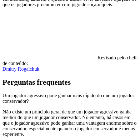
que os jogadores procuram em um jogo de caça-níqueis.
Revisado pelo chefe
de conteúdo:
Dmitry Rogalchuk
Perguntas frequentes
Um jogador agressivo pode ganhar mais rápido do que um jogador
conservador?
Não existe um princípio geral de que um jogador agressivo ganha
melhor do que um jogador conservador. No entanto, há casos em
que o jogador agressivo pode ganhar uma vantagem enorme sobre o
conservador, especialmente quando o jogador conservador é menos
experiente.