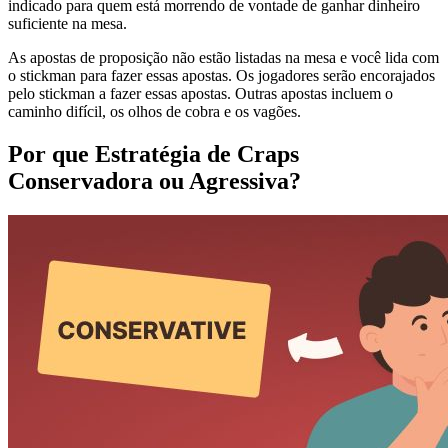
indicado para quem está morrendo de vontade de ganhar dinheiro
suficiente na mesa.
As apostas de proposição não estão listadas na mesa e você lida com
o stickman para fazer essas apostas. Os jogadores serão encorajados
pelo stickman a fazer essas apostas. Outras apostas incluem o
caminho difícil, os olhos de cobra e os vagões.
Por que Estratégia de Craps
Conservadora ou Agressiva?