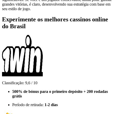
grandes vitórias, é claro, desenvolvendo sua estratégia com base em
seu estilo de jogo.
Experimente os melhores cassinos online
do Brasil
Classificação:
9,6
/
10
500% de bónus para o primeiro depósito + 200 rodadas
grátis
Período de retirada:
1-2 dias