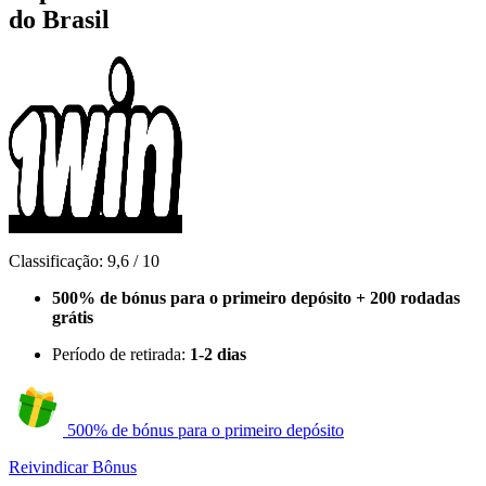
do Brasil
Classificação:
9,6
/
10
500% de bónus para o primeiro depósito + 200 rodadas
grátis
Período de retirada:
1-2 dias
500% de bónus para o primeiro depósito
Reivindicar Bônus