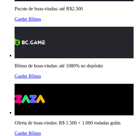
Pacote de boas-vindas: até R$2.500
Ganhe Bônus
Bônus de boas-vindas: até 1080% no depósito
Ganhe Bônus
Oferta de boas-vindas: R$ 1.500 + 1.000 rodadas grátis
Ganhe Bônus