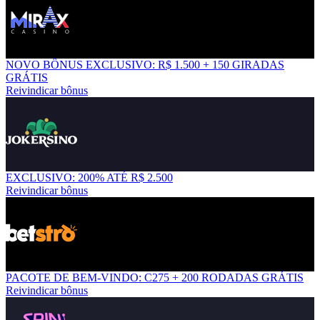
NOVO BÔNUS EXCLUSIVO: R$ 1.500 + 150 GIRADAS
GRÁTIS
Reivindicar bônus
EXCLUSIVO: 200% ATÉ R$ 2.500
Reivindicar bônus
PACOTE DE BEM-VINDO: C275 + 200 RODADAS GRÁTIS
Reivindicar bônus