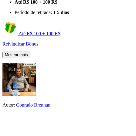
Até R$ 100 + 100 R$
Período de retirada:
1-5 dias
Até R$ 100 + 100 R$
Reivindicar Bônus
Mostrar mais
Autor:
Conrado Brennan