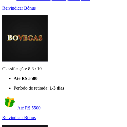
Reivindicar Bônus
Classificação:
8.3
/
10
Até R$ 5500
Período de retirada:
1-3 dias
Até R$ 5500
Reivindicar Bônus