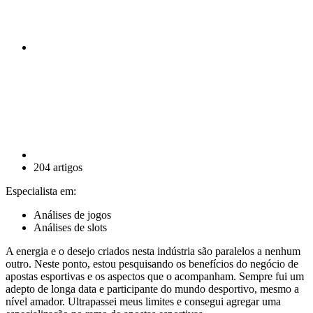
204 artigos
Especialista em:
Análises de jogos
Análises de slots
A energia e o desejo criados nesta indústria são paralelos a nenhum
outro. Neste ponto, estou pesquisando os benefícios do negócio de
apostas esportivas e os aspectos que o acompanham. Sempre fui um
adepto de longa data e participante do mundo desportivo, mesmo a
nível amador. Ultrapassei meus limites e consegui agregar uma