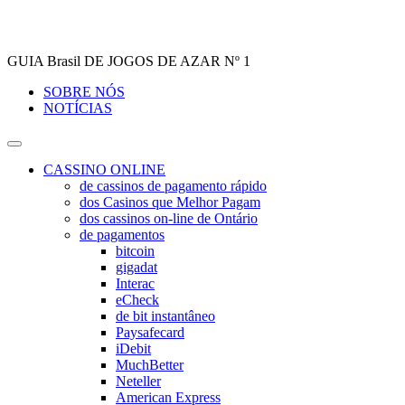
casino-online-brazil
GUIA Brasil DE JOGOS DE AZAR Nº 1
SOBRE NÓS
NOTÍCIAS
CASSINO ONLINE
de cassinos de pagamento rápido
dos Casinos que Melhor Pagam
dos cassinos on-line de Ontário
de pagamentos
bitcoin
gigadat
Interac
eCheck
de bit instantâneo
Paysafecard
iDebit
MuchBetter
Neteller
American Express