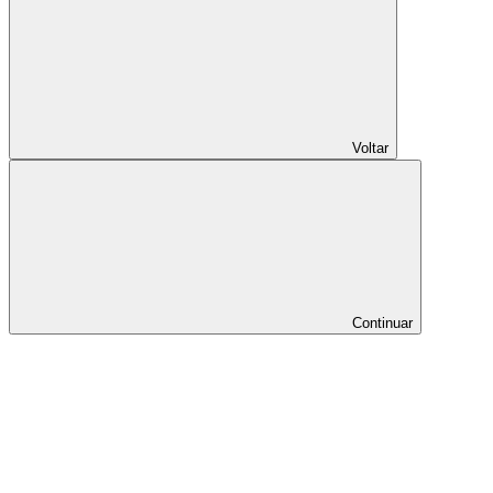
Voltar
Continuar