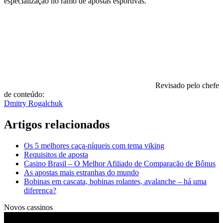
especialização no ramo de apostas esportivas.
Revisado pelo chefe
de conteúdo:
Dmitry Rogalchuk
Artigos relacionados
Os 5 melhores caça-níqueis com tema viking
Requisitos de aposta
Casino Brasil – O Melhor Afiliado de Comparação de Bônus
As apostas mais estranhas do mundo
Bobinas em cascata, bobinas rolantes, avalanche – há uma
diferença?
Novos cassinos