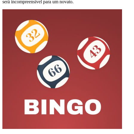
será incompreensível para um novato.