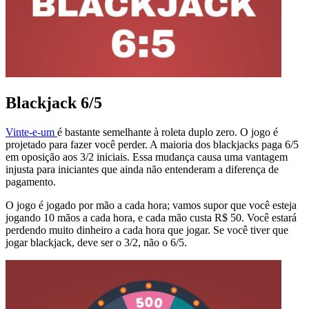
Blackjack 6/5
Vinte-e-um
é bastante semelhante à roleta duplo zero. O jogo é
projetado para fazer você perder. A maioria dos blackjacks paga 6/5
em oposição aos 3/2 iniciais. Essa mudança causa uma vantagem
injusta para iniciantes que ainda não entenderam a diferença de
pagamento.
O jogo é jogado por mão a cada hora; vamos supor que você esteja
jogando 10 mãos a cada hora, e cada mão custa R$ 50. Você estará
perdendo muito dinheiro a cada hora que jogar. Se você tiver que
jogar blackjack, deve ser o 3/2, não o 6/5.