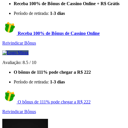
Receba 100% de Bônus de Cassino Online + R$ Grátis
Período de retirada:
1-3 dias
Receba 100% de Bônus de Cassino Online
Reivindicar Bônus
Avaliação:
8.5
/
10
O bônus de 111% pode chegar a R$ 222
Período de retirada:
1-3 dias
O bônus de 111% pode chegar a R$ 222
Reivindicar Bônus