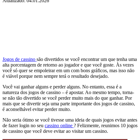
Atualizado:
04.01.2026
Jogos de cassino
são divertidos se você encontrar um que tenha uma
alta porcentagem de retorno ao jogador e que você goste. Às vezes
você só quer se empoleirar em um com bons gráficos, mas isso não
é viável porque nem sempre terá o resultado desejado.
Você vai ganhar alguns e perder alguns. No entanto, essa é a
natureza dos jogos de cassino – é apostar. Ao mesmo tempo, torna-
se não tão divertido se você perder muito mais do que ganhar. Por
mais que se divertir seja uma parte importante dos jogos de cassino,
é aconselhável evitar perder muito.
Não seria ótimo se você tivesse uma ideia de quais jogos evitar antes
de fazer login no seu
cassino online
? Felizmente, reunimos 10 jogos
de cassino que você deve evitar ao visitar um cassino.