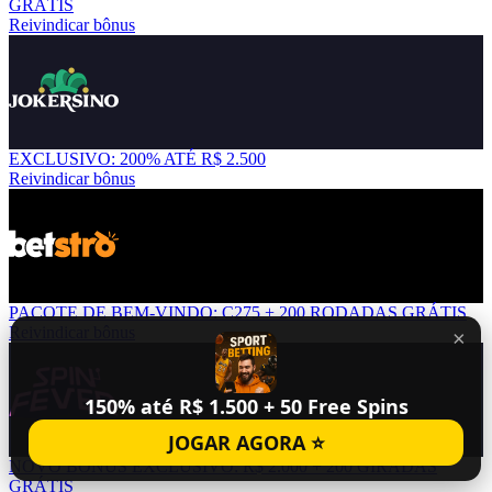
GRÁTIS
Reivindicar bônus
EXCLUSIVO: 200% ATÉ R$ 2.500
Reivindicar bônus
PACOTE DE BEM-VINDO: C275 + 200 RODADAS GRÁTIS
Reivindicar bônus
×
150% até R$ 1.500 + 50 Free Spins
JOGAR AGORA ⭐
NOVO BÔNUS EXCLUSIVO: R$ 2.000 + 200 GIRADAS
GRÁTIS