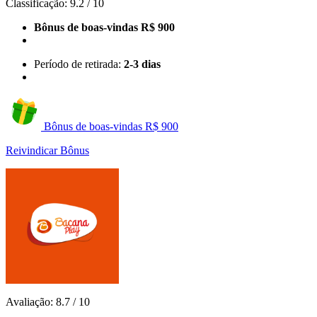
Classificação:
9.2
/
10
Bônus de boas-vindas R$ 900
Período de retirada:
2-3 dias
Bônus de boas-vindas R$ 900
Reivindicar Bônus
Avaliação:
8.7
/
10