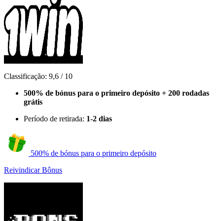
Classificação:
9,6
/
10
500% de bónus para o primeiro depósito + 200 rodadas
grátis
Período de retirada:
1-2 dias
500% de bónus para o primeiro depósito
Reivindicar Bônus