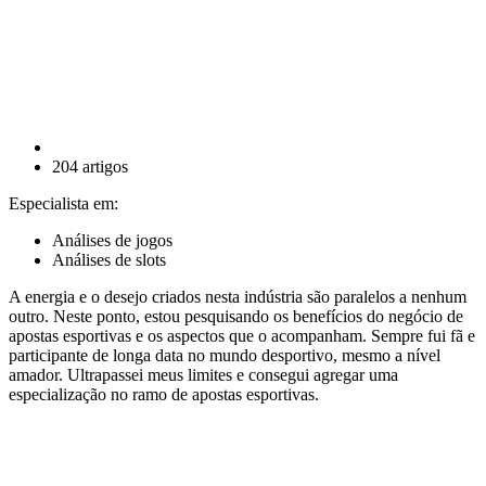
204 artigos
Especialista em:
Análises de jogos
Análises de slots
A energia e o desejo criados nesta indústria são paralelos a nenhum
outro. Neste ponto, estou pesquisando os benefícios do negócio de
apostas esportivas e os aspectos que o acompanham. Sempre fui fã e
participante de longa data no mundo desportivo, mesmo a nível
amador. Ultrapassei meus limites e consegui agregar uma
especialização no ramo de apostas esportivas.