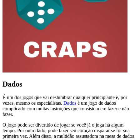
Dados
É um dos jogos que vai deslumbrar qualquer principiante e, por
vezes, mesmo os especialistas.
Dados
é um jogo de dados
complicado com muitas instruções que consistem em fazer e não
fazer.
O jogo pode ser divertido de jogar se você já o joga há algum
tempo. Por outro lado, pode fazer seu coração disparar se for sua
primeira vez. Além disso, a multidão assustadora na mesa de dados