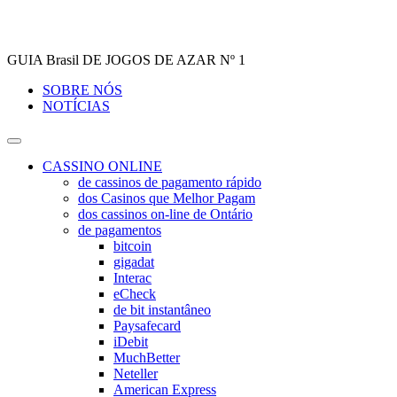
casino-online-brazil
GUIA Brasil DE JOGOS DE AZAR Nº 1
SOBRE NÓS
NOTÍCIAS
CASSINO ONLINE
de cassinos de pagamento rápido
dos Casinos que Melhor Pagam
dos cassinos on-line de Ontário
de pagamentos
bitcoin
gigadat
Interac
eCheck
de bit instantâneo
Paysafecard
iDebit
MuchBetter
Neteller
American Express