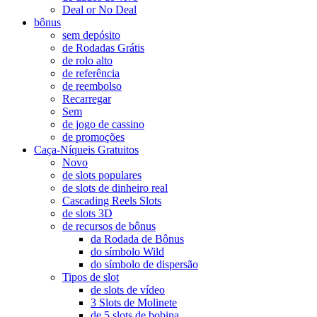
Deal or No Deal
bônus
sem depósito
de Rodadas Grátis
de rolo alto
de referência
de reembolso
Recarregar
Sem
de jogo de cassino
de promoções
Caça-Níqueis Gratuitos
Novo
de slots populares
de slots de dinheiro real
Cascading Reels Slots
de slots 3D
de recursos de bônus
da Rodada de Bônus
do símbolo Wild
do símbolo de dispersão
Tipos de slot
de slots de vídeo
3 Slots de Molinete
de 5 slots de bobina