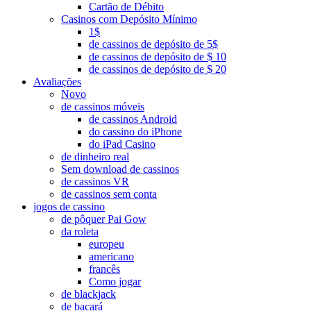
Cartão de Débito
Casinos com Depósito Mínimo
1$
de cassinos de depósito de 5$
de cassinos de depósito de $ 10
de cassinos de depósito de $ 20
Avaliações
Novo
de cassinos móveis
de cassinos Android
do cassino do iPhone
do iPad Casino
de dinheiro real
Sem download de cassinos
de cassinos VR
de cassinos sem conta
jogos de cassino
de pôquer Pai Gow
da roleta
europeu
americano
francês
Como jogar
de blackjack
de bacará