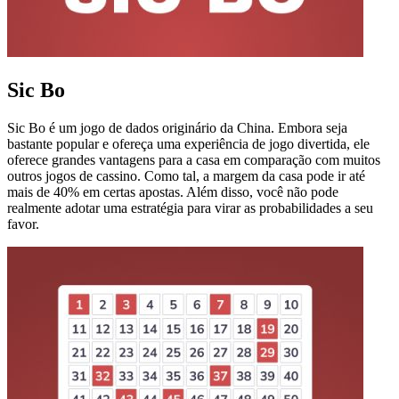
Sic Bo
Sic Bo é um jogo de dados originário da China. Embora seja
bastante popular e ofereça uma experiência de jogo divertida, ele
oferece grandes vantagens para a casa em comparação com muitos
outros jogos de cassino. Como tal, a margem da casa pode ir até
mais de 40% em certas apostas. Além disso, você não pode
realmente adotar uma estratégia para virar as probabilidades a seu
favor.