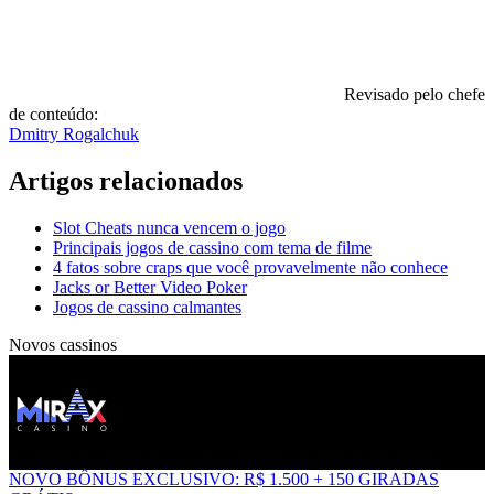
Revisado pelo chefe
de conteúdo:
Dmitry Rogalchuk
Artigos relacionados
Slot Cheats nunca vencem o jogo
Principais jogos de cassino com tema de filme
4 fatos sobre craps que você provavelmente não conhece
Jacks or Better Video Poker
Jogos de cassino calmantes
Novos cassinos
NOVO BÔNUS EXCLUSIVO: R$ 1.500 + 150 GIRADAS