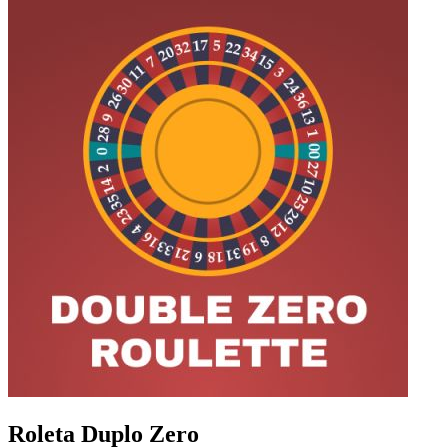
Roleta Duplo Zero